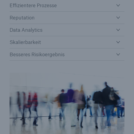
Effizientere Prozesse
Reputation
Data Analytics
Skalierbarkeit
Besseres Risikoergebnis
Lösungen
Cyber-Lösungen von Munich Re
Navigation schließen oder Escape-Taste drücken
Suche öff
Home
© Bim / Getty Images