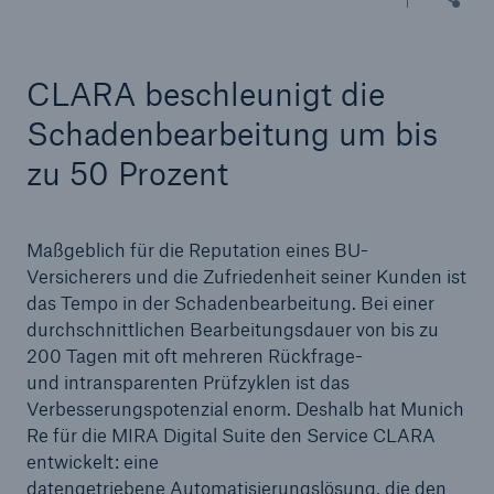
Reinsurance Property/Casualty
CLARA beschleunigt die
Marine Trend Radar 2025
Schadenbearbeitung um bis
zu 50 Prozent
Maßgeblich für die Reputation eines BU-
Naturkatastrophen
Versicherers und die Zufriedenheit seiner Kunden ist
Versicherungslücke: der Anteil der nicht
das Tempo in der Schadenbearbeitung. Bei einer
versicherten Schäden aus Naturkatastrophen
durchschnittlichen Bearbeitungsdauer von bis zu
seit 1980 beträgt
200 Tagen mit oft mehreren Rückfrage-
und intransparenten Prüfzyklen ist das
Verbesserungspotenzial enorm. Deshalb hat Munich
Re für die MIRA Digital Suite den Service CLARA
71.8%
entwickelt: eine
datengetriebene Automatisierungslösung, die den