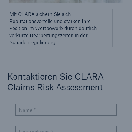
Lösungen
Mit CLARA sichern Sie sich
Reputationsvorteile und stärken Ihre
Rückversicherung Leben/Gesundheit
Position im Wettbewerb durch deutlich
MIRA Digital Suite
verkürze Bearbeitungszeiten in der
Schadenregulierung.
Seite öffnen
MIRA PoS
MIRApply Insured
Kontaktieren Sie CLARA –
Claims Risk Assessment
MIRApply Physician: Digitalisierte
Hausarztberichte
CLARA – Claims Risk Assessment
Name *
CLARA plus
MIRA Pro
Unternehmen *