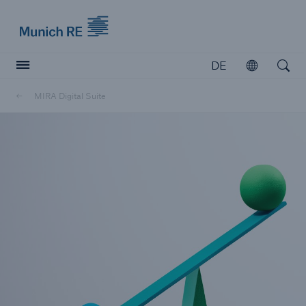
Munich Re logo
DE
Öffnen
Open searc
MIRA Digital Suite
Versicherer
Versicherer
Unsere Lösungen für Versicherer