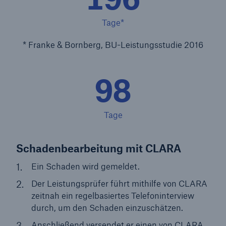
50 %
Tage*
* Franke & Bornberg, BU-Leistungsstudie 2016
98
Cyber
Geschätzte globale wirtschaftliche Kosten der
Internetkriminalität
Tage
Schadenbearbeitung mit CLARA
600 bn
Ein Schaden wird gemeldet.
Der Leistungsprüfer führt mithilfe von CLARA
US Dollar im Jahr 2018
zeitnah ein regelbasiertes Telefoninterview
durch, um den Schaden einzuschätzen.
Anschließend versendet er einen von CLARA