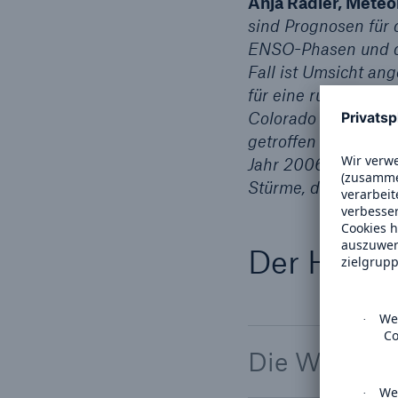
Anja Rädler, Mete
sind Prognosen für 
ENSO-Phasen und di
Fall ist Umsicht an
für eine ruhige Stu
Colorado State Univ
getroffen – Harvey, 
Jahr 2006 mit verg
Stürme, die Schäden
Der Hinter
Die Wassero