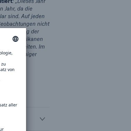
tiert
: „Dieses Jahr
 Jahr, da die
r sind. Auf jeden
 Beobachtungen nicht
Untersuchung der
rischen Hurrikanen
on aller Zeiten. Im
utlich weniger