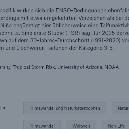
pazifik wirken sich die ENSO-Bedingungen ebenfalls 
allerdings mit etwa umgekehrten Vorzeichen als bei 
 Niña begünstigt hier üblicherweise eine Taifunaktivi
chnitts. Eine erste Studie (TSR) sagt für 2025 derze
etwa auf dem 30-Jahres-Durchschnitt (1991-2020) v
en und 9 schweren Taifunen der Kategorie 3-5.
rsity
,
Tropical Storm Risk
,
University of Arizona
,
NOAA
eln
Klimawandel und Naturkatastrophen
Natur
Klimawandel
Weltweit
Non-Life