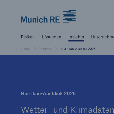
Munich Re logo
Risiken
Lösungen
Insights
Unternehm
Risiken
Lösungen
Insights
Unternehm
Versicherer
Bewältigen Sie Ihre Risiken mit unseren
Home
Insights
Hurrikan-Ausblick 2025
Lösungen
Versicherer
Unsere Lösungen für Versicherer
Hurrikan-Ausblick 2025
Wetter- und Klimadate