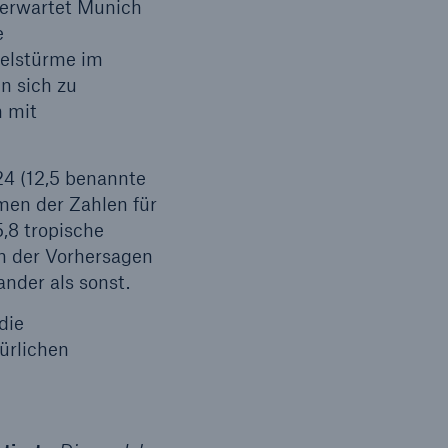
 erwartet Munich
e
belstürme im
n sich zu
Suche öffnen
n mit
24 (12,5 benannte
men der Zahlen für
,8 tropische
n der Vorhersagen
ander als sonst.
die
ürlichen