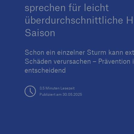
sprechen für leicht
überdurchschnittliche H
Saison
Tech Trend Radar 2026
Our expert perspective f
Schon ein einzelner Sturm kann ex
insurance
Schäden verursachen – Prävention i
entscheidend
3,5 Minuten Lesezeit
Publiziert am 30.05.2025