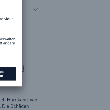
 und
icht eine
ch.
ne und
elf Hurrikane, von
. Die Schäden