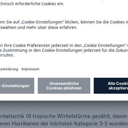
ño/Southern Oscillation)
 – etwas überdurchschnittliche Wassertemperaturen
e ENSO-Bedingungen – machen daher aus jetziger S
ht über dem langfristigen Durchschnitt wahrscheinli
rsachten die Hurrikane Hele
e höchsten Schäden
atlantik 18 tropische Wirbelstürme gezählt, davon 
eren Hurrikanen der höchsten Kategorie 3-5 wurden