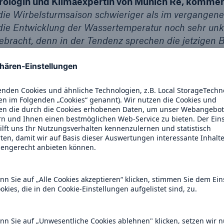
orologin und Klimaexpertin von Munich Re, kommen
die Wirbelsturmsaison schwieriger als im vergangenen
e Entwicklung der Wassertemperatur noch sehr unkla
gebracht, denn in der Tendenz sprechen die jetzigen
rmsaison. Bei ähnlicher Ausgangslage wurden einer 
ersity zufolge 2017 die USA von gleich drei zerstöre
Irma und Maria. Es war die zweitteuerste Hurrikansais
leichbaren Bedingungen zu Beginn gab es dagegen de
 blieben unter 1 Mrd. US$.“
grund:
berflächentemperaturen