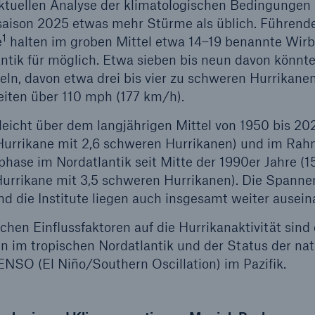
aktuellen Analyse der klimatologischen Bedingungen
nsaison 2025 etwas mehr Stürme als üblich. Führend
1
e
halten im groben Mittel etwa 14–19 benannte Wir
ntik für möglich. Etwa sieben bis neun davon könnte
ln, davon etwa drei bis vier zu schweren Hurrikane
iten über 110 mph (177 km/h).
leicht über dem langjährigen Mittel von 1950 bis 20
Hurrikane mit 2,6 schweren Hurrikanen) und im Rah
hase im Nordatlantik seit Mitte der 1990er Jahre (15
Hurrikane mit 3,5 schweren Hurrikanen). Die Spanne
und die Institute liegen auch insgesamt weiter ausein
chen Einflussfaktoren auf die Hurrikanaktivität sind 
 im tropischen Nordatlantik und der Status der nat
SO (El Niño/Southern Oscillation) im Pazifik.