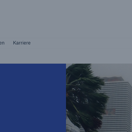
Not if, but how
en
Karriere
en
Karriere
Industriekunden
Maßgeschneiderte Lösungen für Ihre
Branche
Natur
n
Vers