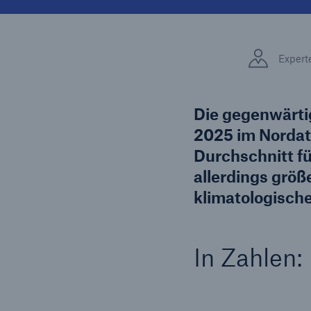
Lösungen
Fakten
Sachdeckung durch einen
Expert
leistungsfähigen
CLAR
Rückversicherungspartner
Warte
Leis
Die gegenwärti
der 
2025 im Nordatl
Durchschnitt fü
allerdings größ
5
klimatologisch
In Zahlen: