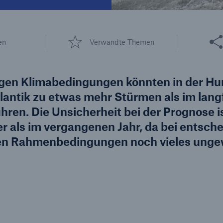
600 b
Diese 
en
Verwandte Themen
A reduziert die
zeit bis zur
US Dollar im Jahr 2018
tungsentscheidung in
gen Klimabedingungen könnten in der Hu
BU-Versicherung bis zu
antik zu etwas mehr Stürmen als im langf
hren. Die Unsicherheit bei der Prognose i
er als im vergangenen Jahr, da bei entsc
0 %
en Rahmenbedingungen noch vieles ungew
Rückversicherung Leben/Gesundh
MIRA Digital Suite