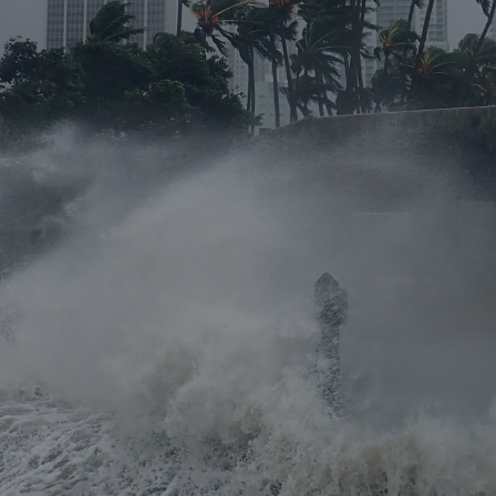
il der nicht versicherten
äden aus
rkatastrophen seit 1980
ägt
71.8%
er