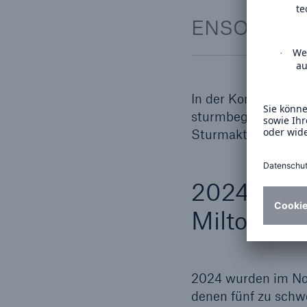
ENSO (El Ni
In der Kombination
sturmbegünstigend
Sturmaktivität leic
2024 veru
Milton di
2024 wurden im Nord
denen fünf zu schw