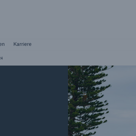
Not if, but how
en
Karriere
en
Karriere
Industriekunden
Maßgeschneiderte Lösungen für Ihre
24
Branche
Natur
Vers