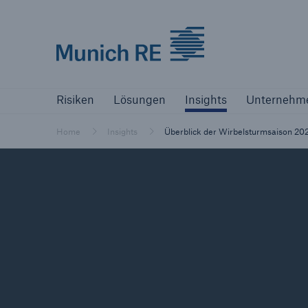
Munich Re logo
Risiken
Lösungen
Insights
Unternehm
Risiken
Lösungen
Insights
Unternehm
Versicherer
Bewältigen Sie Ihre Risiken mit unseren
Home
Insights
Überblick der Wirbelsturmsaison 20
Lösungen
Versicherer
Unsere Lösungen für Versicherer