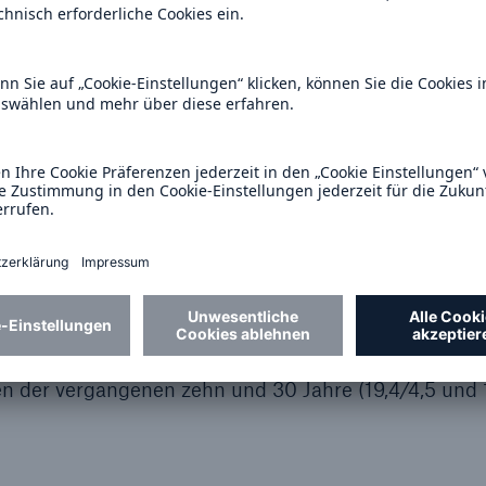
schnitt von zwölf Stürmen mit 6,4 Hurrikanen, darun
– und auch sichtbar über dem Durchschnitt der Wa
 (15,7/7,5/3,3).
 ereigneten sich 25 Stürme mit 15 Taifunen, darunt
 3-5. 18 der Stürme, darunter 13 Taifune, trafen auf 
 von drei schweren Stürmen (Gaemi, Krathon, Kong-R
der bisherigen Taifunsaison, die oft noch nach No
ugen schätzungsweise 22 Mrd. US$, wovon nur rund 
ie Anzahl der Stürme lag leicht unter den langfristig
n der vergangenen 30 Jahre (25,5 Stürme mit 16 Tai
e Gesamtschäden lagen über, die versicherten Schäde
n der vergangenen zehn und 30 Jahre (19,4/4,5 und 