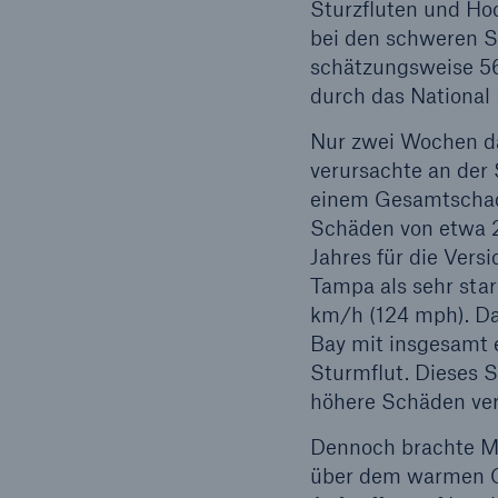
Sturzfluten und H
bei den schweren S
schätzungsweise 56
durch das National
Nur zwei Wochen da
verursachte an der
einem Gesamtschad
Schäden von etwa 25
Jahres für die Vers
Tampa als sehr sta
km/h (124 mph). Da
Bay mit insgesamt 
Sturmflut. Dieses S
höhere Schäden ve
Dennoch brachte Mi
über dem warmen Go