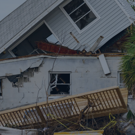
il der nicht versicherten
äden aus
rkatastrophen seit 1980
ägt
71.8%
er