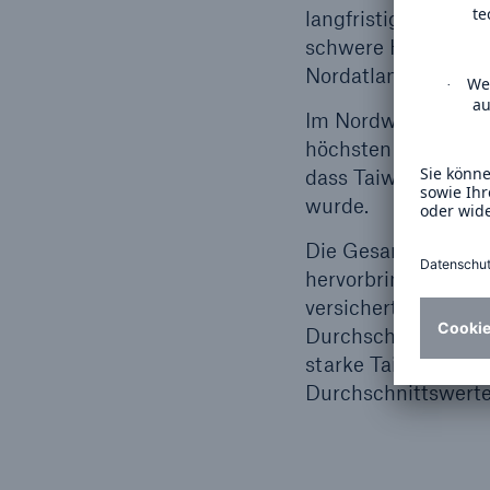
langfristigen Durch
schwere Hurrikane 
Nordatlantik ab 1995
Im Nordwest-Pazifik
höchsten Kategorien
dass Taiwan gleich
wurde.
Die Gesamtschäden 
hervorbringt, betr
versichert waren. D
Durchschnittswerte
starke Taifune). Di
Durchschnittswerte