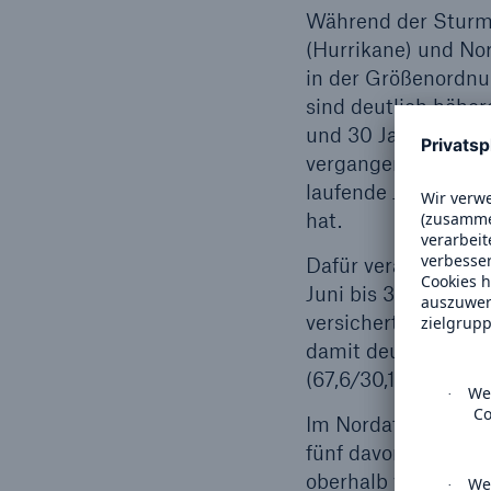
Während der Sturms
(Hurrikane) und No
in der Größenordnu
sind deutlich höhe
und 30 Jahre (62,6/
vergangenen zehn J
laufende Jahr die S
hat.
Dafür verantwortlic
Juni bis 30. Novemb
versicherten Schäd
damit deutlich übe
(67,6/30,1 und 46,
Im Nordatlantik wur
fünf davon waren s
oberhalb von 177 k