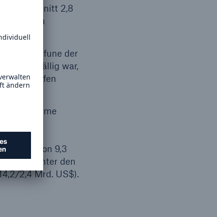
ter im Schnitt 2,8
rmphase im
er neun Taifune der
Land. Auffällig war,
ey) getroffen
vember Stürme
2 Mrd. US$
en
funen, davon 9,3
n leicht unter den
14,2/2,4 Mrd. US$).