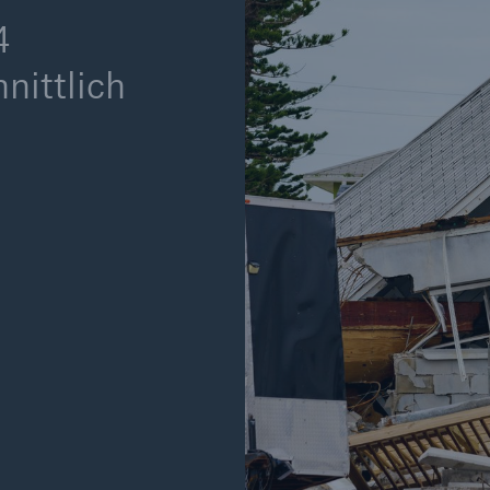
Ante
4
Sch
Natu
nittlich
betr
Reinsurance Property/Casualty
or
Marine Trend Radar 2025
Cyber
Geschätzte globale
wirtschaftliche Kosten d
Internetkriminalität