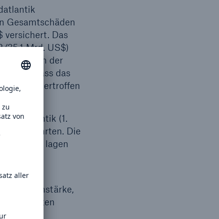
atlantik
gen Gesamtschäden
 versichert. Das
2/35,1 Mrd. US$)
n teuersten der
en auch, dass das
bereits übertroffen
Nordatlantik (1.
d. US$ führten. Die
enssummen lagen
d 30 Jahre
en Hurrikanstärke,
hwindigkeiten
h über dem