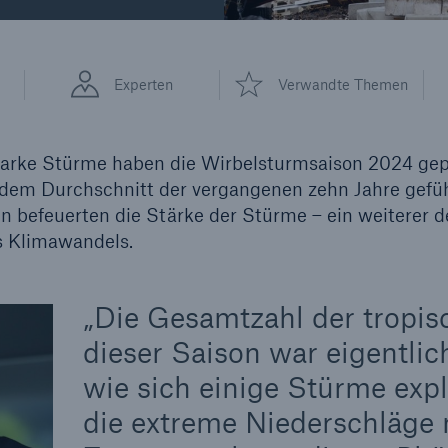
600 b
D
Experten
Verwandte Themen
A reduziert die
zeit bis zur
US Dollar im Jahr 2018
tungsentscheidung in
tarke Stürme haben die Wirbelsturmsaison 2024 gep
BU-Versicherung bis zu
dem Durchschnitt der vergangenen zehn Jahre gefüh
 befeuerten die Stärke der Stürme – ein weiterer d
es Klimawandels.
0 %
Die Gesamtzahl der tropis
dieser Saison war eigentlich
wie sich einige Stürme expl
Rückversicherung Leben/Gesundh
MIRA Digital Suite
die extreme Niederschläge m