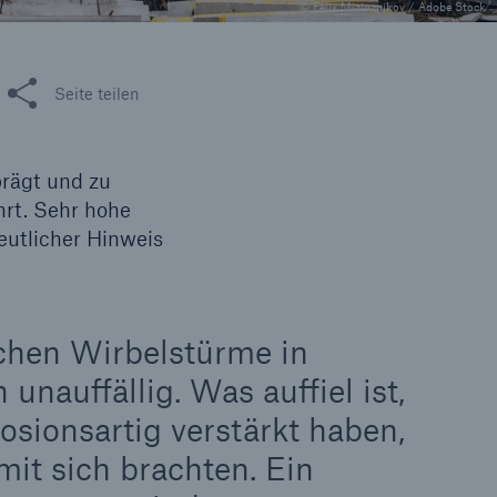
© Felix Mizioznikov / Adobe Stock
Lösungen
n
Cyber-Lösungen von Munich
iese Seite teilen
Seite teilen
Re
rägt und zu
rt. Sehr hohe
eutlicher Hinweis
chen Wirbelstürme in
 unauffällig. Was auffiel ist,
osionsartig verstärkt haben,
eit
it sich brachten. Ein