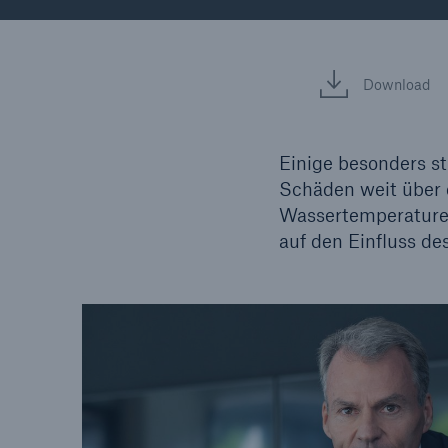
Lösungen
Fakten
Sachdeckung durch einen
Download
leistungsfähigen
CLAR
Rückversicherungspartner
Warte
Leis
Einige besonders s
der 
Schäden weit über 
Wassertemperaturen
auf den Einfluss d
5