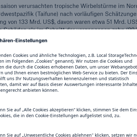
aison verursachten tropische Wirbelstürme im Nord
rdwestpazifik (Taifune) nach vorläufigen Schätzun
ng von 133 Mrd. US$, davon waren etwa 51 Mrd. US$
re Schäden als im Schnitt der vergangenen zehn (89,
23,7 Mrd. US$). Damit gehört die Saison 2024 zu de
ahre, nur übertroffen von 2017. Die Schäden bedeut
chwelle von versicherten Schäden von 100 Mrd. US$ 
h war im Wesentlichen die heftige Hurrikansaison im 
er), die in Nordamerika zu Schäden von etwa 110 Mr
en dürften etwa 49 Mrd. US$ erreichen. Die Schad
r den Durchschnittswerten der vergangenen zehn un
9/20,9 Mrd. US$).
den 18 tropische Wirbelstürme gezählt. Elf erreicht
chwere Hurrikane der Kategorien 3-5 mit Windgesc
m/h (110 mph). Damit lag die Hurrikansaison deutlic