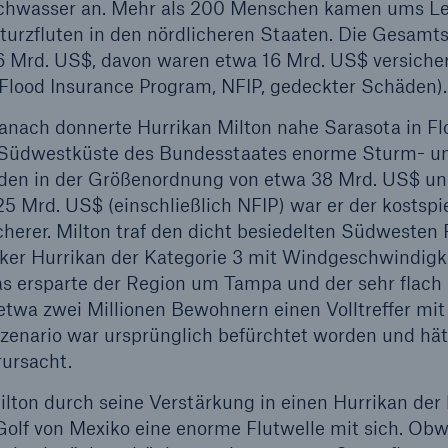
ochwasser an. Mehr als 200 Menschen kamen ums Le
turzfluten in den nördlicheren Staaten. Die Gesam
 Mrd. US$, davon waren etwa 16 Mrd. US$ versichert
 Flood Insurance Program, NFIP, gedeckter Schäden).
nach donnerte Hurrikan Milton nahe Sarasota in Fl
 Südwestküste des Bundesstaates enorme Sturm- un
en in der Größenordnung von etwa 38 Mrd. US$ und
 Mrd. US$ (einschließlich NFIP) war er der kostspi
icherer. Milton traf den dicht besiedelten Südwesten 
rker Hurrikan der Kategorie 3 mit Windgeschwindigk
s ersparte der Region um Tampa und der sehr flac
etwa zwei Millionen Bewohnern einen Volltreffer mit
zenario war ursprünglich befürchtet worden und hätt
rursacht.
lton durch seine Verstärkung in einen Hurrikan der
lf von Mexiko eine enorme Flutwelle mit sich. Obwo