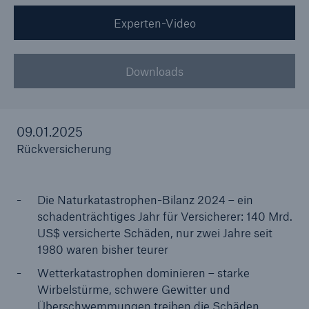
Experten-Video
Reinsurance Property/Casualty
Marine Trend Radar 2025
Downloads
09.01.2025
Rückversicherung
Naturkatastrophen
Versicherungslücke: der Anteil der nicht
versicherten Schäden aus Naturkatastrophen
Die Naturkatastrophen-Bilanz 2024 – ein
seit 1980 beträgt
schadenträchtiges Jahr für Versicherer: 140 Mrd.
US$ versicherte Schäden, nur zwei Jahre seit
1980 waren bisher teurer
Wetterkatastrophen dominieren – starke
71.8%
Wirbelstürme, schwere Gewitter und
Überschwemmungen treiben die Schäden