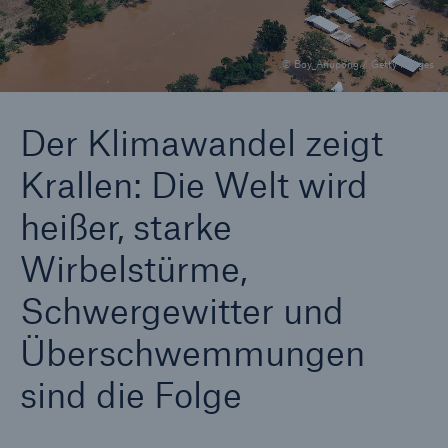
© Boy_Anupong / Getty Images
Tech Trend Radar 2026
Our expert perspective for insurance
Der Klimawandel zeigt
Krallen: Die Welt wird
heißer, starke
Wirbelstürme,
Schwergewitter und
Überschwemmungen
sind die Folge