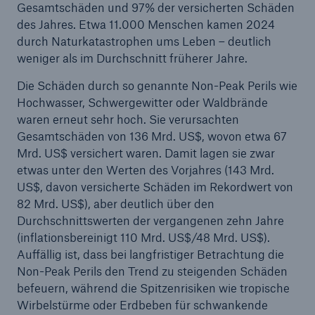
Gesamtschäden und 97% der versicherten Schäden
des Jahres. Etwa 11.000 Menschen kamen 2024
durch Naturkatastrophen ums Leben – deutlich
weniger als im Durchschnitt früherer Jahre.
Die Schäden durch so genannte Non-Peak Perils wie
Hochwasser, Schwergewitter oder Waldbrände
waren erneut sehr hoch. Sie verursachten
Gesamtschäden von 136 Mrd. US$, wovon etwa 67
Lösungen
Mrd. US$ versichert waren. Damit lagen sie zwar
Cyber-Lösungen von Munich Re
etwas unter den Werten des Vorjahres (143 Mrd.
US$, davon versicherte Schäden im Rekordwert von
82 Mrd. US$), aber deutlich über den
Durchschnittswerten der vergangenen zehn Jahre
(inflationsbereinigt 110 Mrd. US$/48 Mrd. US$).
Auffällig ist, dass bei langfristiger Betrachtung die
Navigation schließen oder Escape-Taste drücken
Suche öff
Non-Peak Perils den Trend zu steigenden Schäden
Home
befeuern, während die Spitzenrisiken wie tropische
Wirbelstürme oder Erdbeben für schwankende