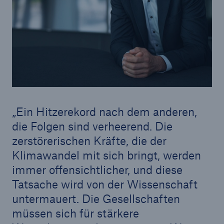
Ein Hitzerekord nach dem anderen,
die Folgen sind verheerend. Die
zerstörerischen Kräfte, die der
Fakten
CLARA reduziert die Wartezeit bis zur
Klimawandel mit sich bringt, werden
Leistungsentscheidung in der BU-
immer offensichtlicher, und diese
Versicherung bis zu
Tatsache wird von der Wissenschaft
untermauert. Die Gesellschaften
müssen sich für stärkere