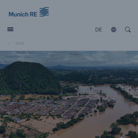
Munich Re logo
DE
Öffnen
Open searc
2025
Versicherer
Versicherer
Unsere Lösungen für Versicherer