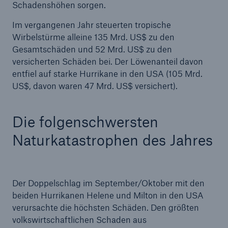
Schadenshöhen sorgen.
Unternehmen
Im vergangenen Jahr steuerten tropische
Wirbelstürme alleine 135 Mrd. US$ zu den
Media Relations
Gesamtschäden und 52 Mrd. US$ zu den
Medieninformationen und
versicherten Schäden bei. Der Löwenanteil davon
Unternehmensnachrichten
entfiel auf starke Hurrikane in den USA (105 Mrd.
US$, davon waren 47 Mrd. US$ versichert).
Medieninformationen
2025
Die folgenschwersten
Naturkatastrophen des Jahres
Seite öffnen
Neue Mehrjahresstrategie „Ambition 2030“
Munich Re kündigt neue „Ambition 2030“ und
Der Doppelschlag im September/Oktober mit den
Ziele für 2026 an
beiden Hurrikanen Helene und Milton in den USA
verursachte die höchsten Schäden. Den größten
Quartalsmitteilung 3/2025
volkswirtschaftlichen Schaden aus