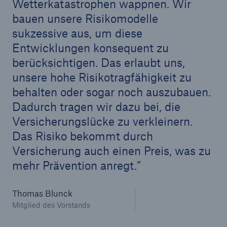
50 %
Wetterkatastrophen wappnen. Wir
bauen unsere Risikomodelle
sukzessive aus, um diese
Entwicklungen konsequent zu
berücksichtigen. Das erlaubt uns,
unsere hohe Risikotragfähigkeit zu
Cyber
behalten oder sogar noch auszubauen.
Geschätzte globale wirtschaftliche Kosten der
Dadurch tragen wir dazu bei, die
Internetkriminalität
Versicherungslücke zu verkleinern.
Das Risiko bekommt durch
Versicherung auch einen Preis, was zu
600 bn
mehr Prävention anregt.
Thomas Blunck
US Dollar im Jahr 2018
Mitglied des Vorstands