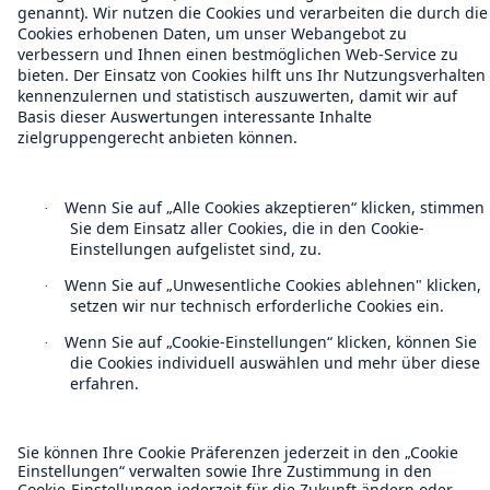
Rechtliche Hinweise
Sitemap
Impressum
Barrierefreiheit-Modus
Munich Re’s Statement on the UK Modern Slavery Act