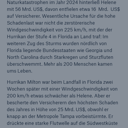
Naturkatastrophen im Jahr 2024 hinterließ Helene
Naturgefahren, geopolitische Spannungen und
mit 56 Mrd. US$, davon entfielen etwa 16 Mrd. US$
globale Schadentrends: Bedarf an
auf Versicherer. Wesentliche Ursache für die hohe
Rückversicherung in Europa steigt
Schadenlast war nicht die zerstörerische
Windgeschwindigkeit von 225 km/h, mit der der
Steigende Unsicherheiten verlangen starke und
Hurrikan der Stufe 4 in Florida an Land traf: Im
verlässliche Partner in der Rückversicherung
weiteren Zug des Sturms wurden nördlich von
Munich Re mit Gewinn von 3,2 Mrd. € im ersten
Florida liegende Bundesstaaten wie Georgia und
Halbjahr
North Carolina durch Starkregen und Sturzfluten
überschwemmt. Mehr als 200 Menschen kamen
Naturkatastrophen im ersten Halbjahr 2025
ums Leben.
Munich Re Aufsichtsrat beschließt
Hurrikan Milton war beim Landfall in Florida zwei
Veränderungen im Vorstand
Wochen später mit einer Windgeschwindigkeit von
200 km/h etwas schwächer als Helene. Aber er
Munich Re erzielt Quartalsergebnis von 2,1 Mrd. €
bescherte den Versicherern den höchsten Schaden
des Jahres in Höhe von 25 Mrd. US$, obwohl er
Quartalsmitteilung 1/2025
knapp an der Metropole Tampa vorbeistürmte. Er
drückte eine starke Flutwelle auf die Südwestküste
HV beschließt Erhöhung der Dividende auf 20 €