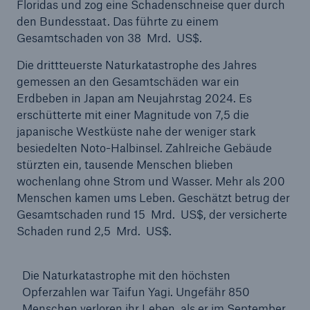
Floridas und zog eine Schadenschneise quer durch
je Aktie
den Bundesstaat. Das führte zu einem
Gesamtschaden von 38 Mrd. US$.
Munich Re übertrifft Gewinnziel zum vierten Mal
in Folge
Die drittteuerste Naturkatastrophe des Jahres
gemessen an den Gesamtschäden war ein
Munich Re plant Dividende von 20 € und
Erdbeben in Japan am Neujahrstag 2024. Es
beschließt Aktienrückkauf
erschütterte mit einer Magnitude von 7,5 die
japanische Westküste nahe der weniger stark
Naturkatastrophen 2024: Der Klimawandel zeigt
besiedelten Noto-Halbinsel. Zahlreiche Gebäude
Krallen
stürzten ein, tausende Menschen blieben
wochenlang ohne Strom und Wasser. Mehr als 200
Menschen kamen ums Leben. Geschätzt betrug der
Gesamtschaden rund 15 Mrd. US$, der versicherte
Schaden rund 2,5 Mrd. US$.
Die Naturkatastrophe mit den höchsten
Opferzahlen war Taifun Yagi. Ungefähr 850
Menschen verloren ihr Leben, als er im September