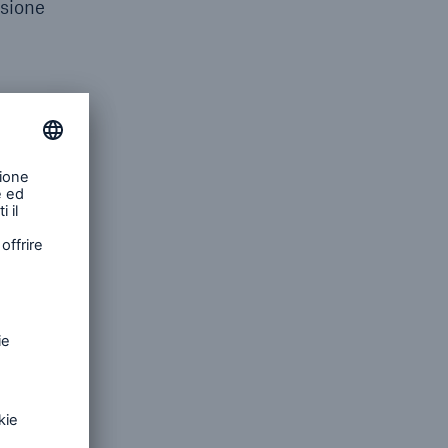
asione
 di
io di
cifiche
ì in
gore del