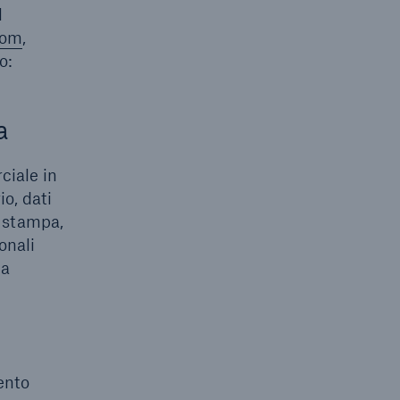
l
com
,
o:
a
ciale in
o, dati
i stampa,
onali
la
ento