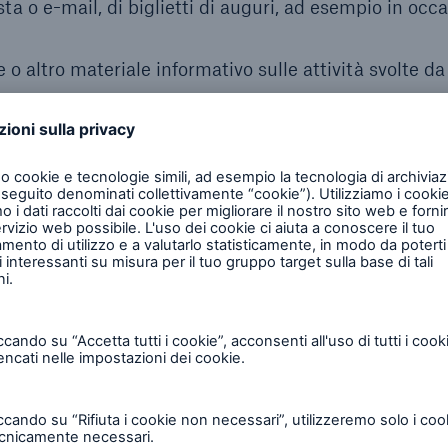
ta o e-mail, di biglietti di auguri, ad esempio in occ
 o altro materiale informativo sulle attività svolte da
ruppo Munich Re nel sistema di gestione dei contatti
o fonti disponibili pubblicamente
re la partecipazione a eventi online (ad esempio, dati
 relativi alla comunicazione elettronica e allo scamb
nsenso (Art. 6(1)(a) del RGPD)
ssato ha espresso il proprio consenso per una o più spe
rio consenso in qualsiasi momento; può revocare altres
nito prima del 25 maggio 2018, data di entrata in vi