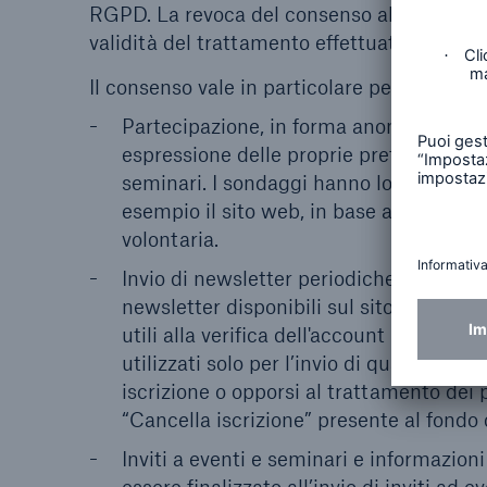
RGPD. La revoca del consenso al trattamento 
validità del trattamento effettuato prima d
Il consenso vale in particolare per:
Partecipazione, in forma anonima e non, 
espressione delle proprie preferenze (ar
seminari. I sondaggi hanno lo scopo di 
esempio il sito web, in base alle effett
volontaria.
Invio di newsletter periodiche contenen
newsletter disponibili sul sito della Soc
utili alla verifica dell'account indicato e
utilizzati solo per l’invio di quanto da L
iscrizione o opporsi al trattamento dei p
“Cancella iscrizione” presente al fondo 
Inviti a eventi e seminari e informazioni