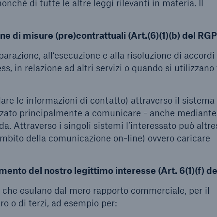
ché di tutte le altre leggi rilevanti in materia. Il
one di misure (pre)contrattuali (Art.(6)(1)(b) del RG
eparazione, all’esecuzione e alla risoluzione di accordi
s, in relazione ad altri servizi o quando si utilizzano 
lare le informazioni di contatto) attraverso il sistema 
lizzato principalmente a comunicare - anche mediante
a. Attraverso i singoli sistemi l’interessato può altre
ambito della comunicazione on-line) ovvero caricare
mento del nostro legittimo interesse (Art. 6(1)(f) 
ità che esulano dal mero rapporto commerciale, per il
o o di terzi, ad esempio per: