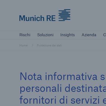
Munich Re logo
Rischi
Soluzioni
Azienda
Rischi
Soluzioni
Insights
Azienda
C
Home
Protezione dei dati
Nota informativa s
personali destinat
fornitori di servizi 