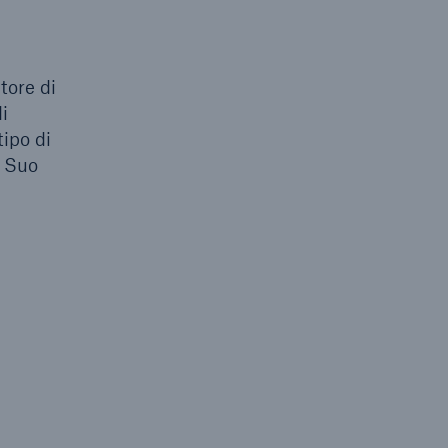
tore di
i
tipo di
l Suo