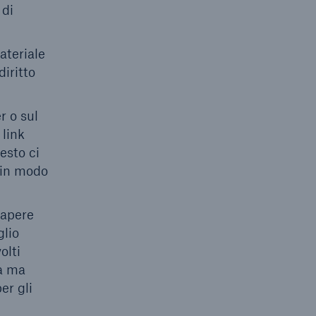
 di
materiale
iritto
r o sul
 link
esto ci
 in modo
Sapere
glio
olti
ia ma
er gli