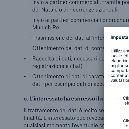
Invio a partner commerciali, tramite pos
del Natale o di ricorrenze aziendali
Invio ai partner commerciali di brochure
Munich Re
Trasmissione dei dati all’interno del G
Ottenimento dei dati di contatto usand
Raccolta di dati, necessari per consenti
registrazione e chat)
Ottenimento di dati di carattere tecnico
dati (per esempio dati di accesso)
c. L’interessato ha espresso il proprio co
Il trattamento dei dati è lecito se l’intere
finalità. L’interessato può revocare il prop
qualsiasi momento l’eventuale consenso for