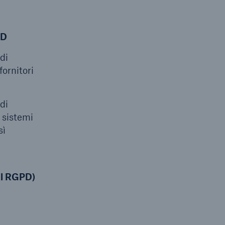
PD
 di
fornitori
di
 sistemi
sì
del RGPD)