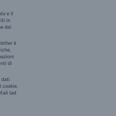
to e il
ti in
ne dei
letter è
tiche,
mazioni
nti di
 dati
i cookie,
tali (ad