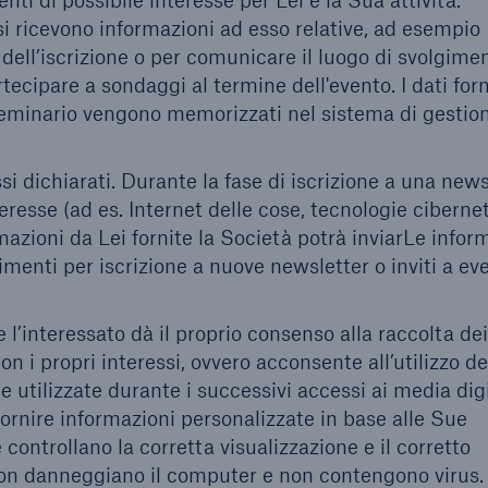
venti di possibile interesse per Lei e la Sua attività.
i ricevono informazioni ad esso relative, ad esempio
ell’iscrizione o per comunicare il luogo di svolgimen
ecipare a sondaggi al termine dell'evento. I dati forni
 seminario vengono memorizzati nel sistema di gestio
ssi dichiarati. Durante la fase di iscrizione a una news
nteresse (ad es. Internet delle cose, tecnologie ciberne
rmazioni da Lei fornite la Società potrà inviarLe infor
enti per iscrizione a nuove newsletter o inviti a eve
 l’interessato dà il proprio consenso alla raccolta dei
on i propri interessi, ovvero acconsente all’utilizzo de
utilizzate durante i successivi accessi ai media digi
fornire informazioni personalizzate in base alle Sue
 controllano la corretta visualizzazione e il corretto
non danneggiano il computer e non contengono virus.