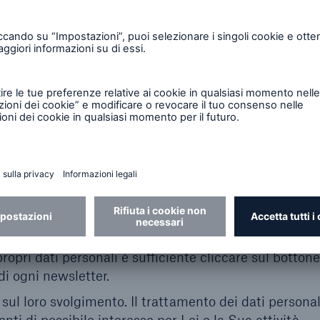
dei dati vale tuttavia per il futuro e non inficia qui
ella revoca stessa.
a sondaggi per il miglioramento dei servizi offerti;
gomenti trattati, relatori, eccetera) in occasione di e
ottimizzare gli strumenti di comunicazione della Soci
ive esigenze degli utenti. La partecipazione ai sondagg
ti novità e informazioni su Munich Re. Per ricevere u
ietà è necessario fornire un indirizzo e-mail, le infor
 il consenso all’invio della newsletter. I dati forniti v
ei richiesto in fase di registrazione. Per annullare la p
ropri dati personali è sufficiente cliccare sul bottone
di ogni newsletter.
 sul loro svolgimento. Il trattamento dei dati persona