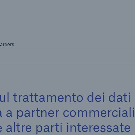
Not if, but 
areers
ul trattamento dei dati
a a partner commerciali
e altre parti interessate