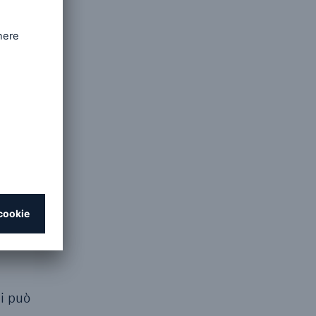
ndi la
venti e
età, ad
i è
na delle
mazioni
engono
ropria
li può