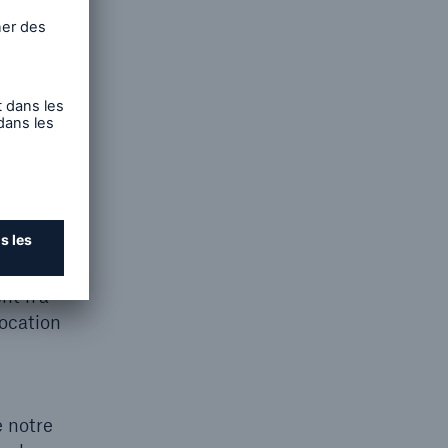
(par
’échange
, nous
entement
trée en
nt n’a
vocation
e notre