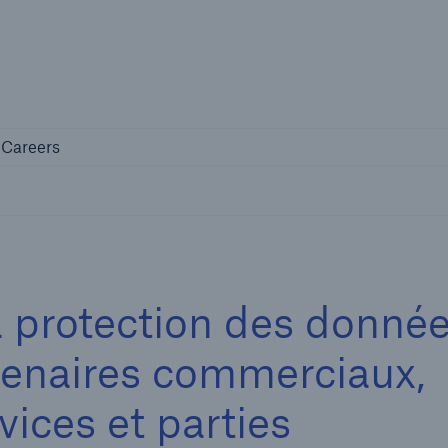
Not if, but 
any
Careers
Careers
a protection des donnée
rtenaires commerciaux,
vices et parties