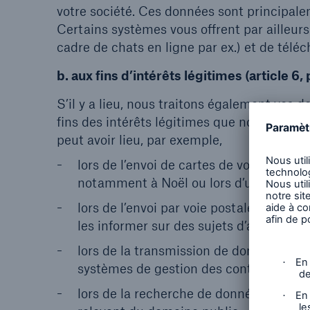
votre société. Ces données sont principale
Certains systèmes vous offrent par ailleur
cadre de chats en ligne par ex.) et de tél
b. aux fins d’intérêts légitimes (article 6
S’il y a lieu, nous traitons également vos
fins des intérêts légitimes que nous poursu
peut avoir lieu, par exemple,
lors de l’envoi de cartes de vœux numé
notamment à Noël ou lors d’un anniversa
lors de l’envoi par voie postale de bro
les informer sur des sujets d’actualité
lors de la transmission de données, au
systèmes de gestion des contacts ;
lors de la recherche de données concer