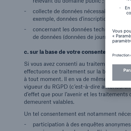
relevant du domaine public ;
collecte de données nécessaires pour p
exemple, données d'inscription et de ch
concernant les données techniques dan
de données (données de journal par ex
c. sur la base de votre consentement (art
Si vous avez consenti au traitement de vos
effectuons ce traitement sur la base de v
à tout moment. Il en va de même pour les
vigueur du RGPD (c’est-à-dire antérieurem
d’effet que pour l’avenir et les traitemen
demeurent valables.
Un tel consentement est notamment nécess
participation à des enquêtes anonymes 