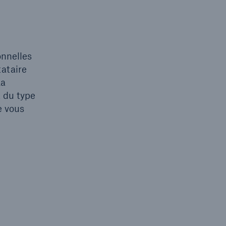
onnelles
tataire
La
t du type
e vous