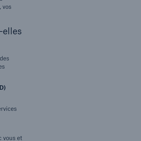
, vos
-elles
 des
es
PD)
ervices
c vous et