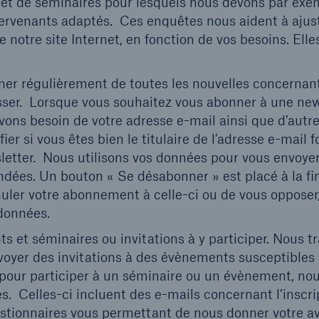
 et de séminaires pour lesquels nous devons par exe
ntervenants adaptés. Ces enquêtes nous aident à ajus
otre site Internet, en fonction de vos besoins. Elle
rmer régulièrement de toutes les nouvelles concernan
sser. Lorsque vous souhaitez vous abonner à une new
avons besoin de votre adresse e-mail ainsi que d’autr
er si vous êtes bien le titulaire de l’adresse e-mail f
letter. Nous utilisons vos données pour vous envoyer
dées. Un bouton « Se désabonner » est placé à la fi
nuler votre abonnement à celle-ci ou de vous opposer
 données.
et séminaires ou invitations à y participer. Nous tr
oyer des invitations à des évènements susceptibles
z pour participer à un séminaire ou un évènement, no
. Celles-ci incluent des e-mails concernant l’inscrip
stionnaires vous permettant de nous donner votre avi