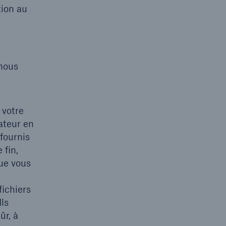
tion au
 nous
 votre
ateur en
fournis
 fin,
que vous
fichiers
Ils
ûr, à