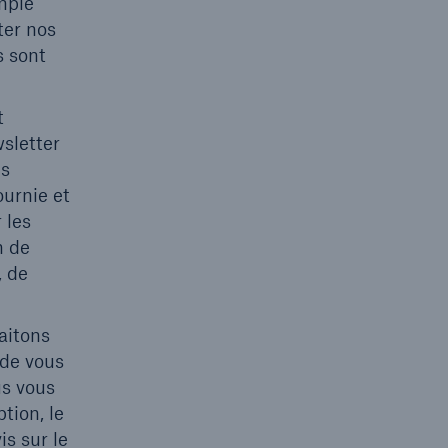
mple
ter nos
s sont
t
sletter
es
ournie et
 les
n de
, de
aitons
 de vous
us vous
tion, le
s sur le