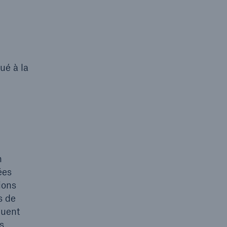
ué à la
n
ées
ions
s de
luent
s