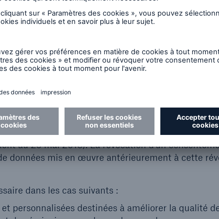
ermettre la participation à des événements en ligne 
at),
s le cadre de la communication électronique et de l
emple).
icle 6, paragraphe 1, point a, du RGPD)
 données personnelles pour des finalités spécifiques
otre consentement. Vous pouvez révoquer votre cons
 consentements que vous nous avez donnés avant l’en
ent au 25 mai 2018). La révocation d’un consenteme
ts de données mis en œuvre antérieurement à cette ré
aire dans les cas suivants :
et personnalisées destinées à améliorer la qualité d