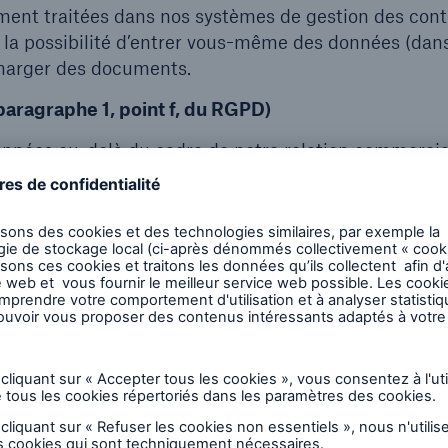
ment traitées dans nos systèmes de gestion des cont
s la possibilité d’entrer vous-même des données (dans
écharger des documents.
, paragraphe 1, point f, du RGPD)
 données au-delà du cadre de notre relation commerci
ivons ou qui sont poursuivis par un tiers. Un tel trai
riques ou postales à des partenaires commerciaux,
ire d’entreprise ;
chures ou de dépliants à des partenaires commerciaux
 concernant Munich Re ;
 sein du groupe de réassurance Munich Re, dans nos
nant nos interlocuteurs en faisant appel à des sourc