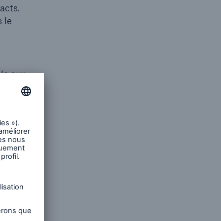
acts.
 le
ale aux
tement
 afin de
es