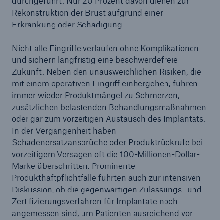
durchgeführt. Nur 20 Prozent davon dienen zur
50 %
Rekonstruktion der Brust aufgrund einer
Erkrankung oder Schädigung.
Nicht alle Eingriffe verlaufen ohne Komplikationen
und sichern langfristig eine beschwerdefreie
Zukunft. Neben den unausweichlichen Risiken, die
Cyber
mit einem operativen Eingriff einhergehen, führen
Geschätzte globale wirtschaftliche Kosten der
immer wieder Produktmängel zu Schmerzen,
Internetkriminalität
zusätzlichen belastenden Behandlungsmaßnahmen
oder gar zum vorzeitigen Austausch des Implantats.
In der Vergangenheit haben
Schadenersatzansprüche oder Produktrückrufe bei
600 bn
vorzeitigem Versagen oft die 100-Millionen-Dollar-
Marke überschritten. Prominente
Produkthaftpflichtfälle führten auch zur intensiven
US Dollar im Jahr 2018
Diskussion, ob die gegenwärtigen Zulassungs- und
Zertifizierungsverfahren für Implantate noch
angemessen sind, um Patienten ausreichend vor