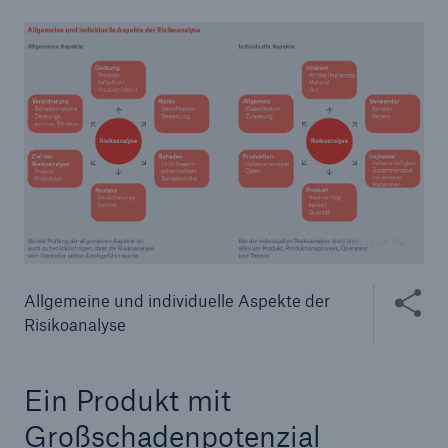
© Munich Re
Inhalte te
Allgemeine und individuelle Aspekte der
Risikoanalyse
Ein Produkt mit
Großschadenpotenzial