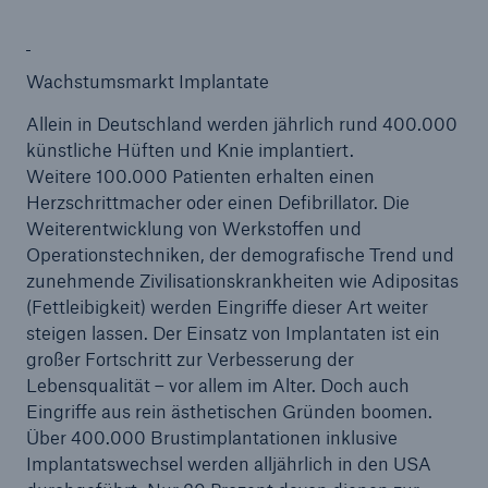
Wachstumsmarkt Implantate
Allein in Deutschland werden jährlich rund 400.000
künstliche Hüften und Knie implantiert.
Weitere 100.000 Patienten erhalten einen
Herzschrittmacher oder einen Defibrillator. Die
Weiterentwicklung von Werkstoffen und
Operationstechniken, der demografische Trend und
zunehmende Zivilisationskrankheiten wie Adipositas
Fakten
(Fettleibigkeit) werden Eingriffe dieser Art weiter
CLARA reduziert die Wartezeit bis zur
steigen lassen. Der Einsatz von Implantaten ist ein
Leistungsentscheidung in der BU-
großer Fortschritt zur Verbesserung der
Versicherung bis zu
Lebensqualität – vor allem im Alter. Doch auch
Eingriffe aus rein ästhetischen Gründen boomen.
Über 400.000 Brustimplantationen inklusive
Implantatswechsel werden alljährlich in den USA