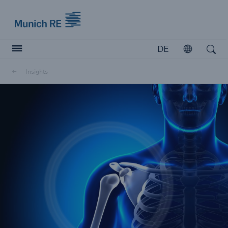
Munich Re logo
DE
Öffnen
Open search
Insights
Versicherer
Versicherer
Unsere Lösungen für Versicherer