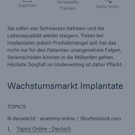
Verwandte
Experten
Seite teilen
Themen
Reinsurance Property/Casualty
Marine Trend Radar 2025
Sie sollen von Schmerzen befreien und die
Lebensqualität wieder steigern. Treten bei
Implantaten jedoch Produktmängel auf, hat das
nicht nur für den Patienten unangenehme Folgen.
Serienschäden können in die Milliarden gehen.
Höchste Sorgfalt im Underwriting ist daher Pflicht.
Naturkatastrophen
Versicherungslücke: der Anteil der nicht
Wachstumsmarkt Implantate
versicherten Schäden aus Naturkatastrophen
seit 1980 beträgt
TOPICS
© decade3d - anatomy online / Shutterstock.com
71.8%
Topics Online - Deutsch