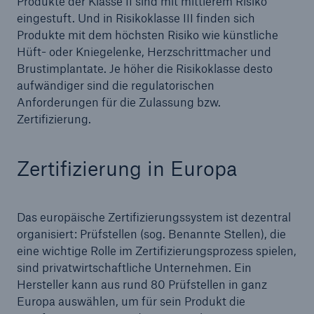
Produkte der Klasse II sind mit mittlerem Risiko
eingestuft. Und in Risikoklasse III finden sich
Produkte mit dem höchsten Risiko wie künstliche
Hüft- oder Kniegelenke, Herzschrittmacher und
Brustimplantate. Je höher die Risikoklasse desto
aufwändiger sind die regulatorischen
Anforderungen für die Zulassung bzw.
Zertifizierung.
Lösungen
Zertifizierung in Europa
Cyber-Lösungen von Munich Re
Das europäische Zertifizierungssystem ist dezentral
organisiert: Prüfstellen (sog. Benannte Stellen), die
eine wichtige Rolle im Zertifizierungsprozess spielen,
Navigation schließen oder Escape-Taste drücken
Suche öffn
sind privatwirtschaftliche Unternehmen. Ein
Home
Hersteller kann aus rund 80 Prüfstellen in ganz
Europa auswählen, um für sein Produkt die