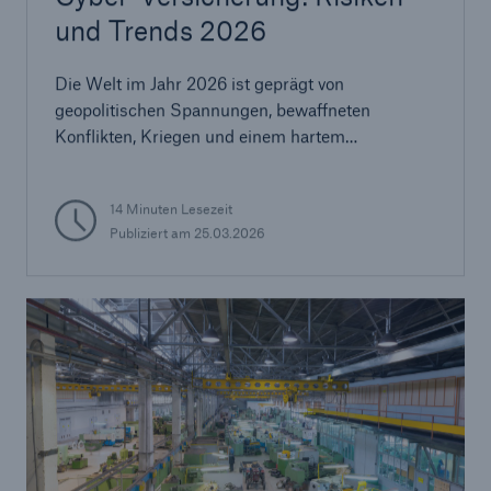
und Trends 2026
Die Welt im Jahr 2026 ist geprägt von
geopolitischen Spannungen, bewaffneten
Konflikten, Kriegen und einem hartem
Wettbewerb in Zukunftsbranchen sowie einer
Cyber-Bedrohungslandschaft, die ein
14 Minuten Lesezeit
entschlossenes Risikomanagement erfordert.
Publiziert am 25.03.2026