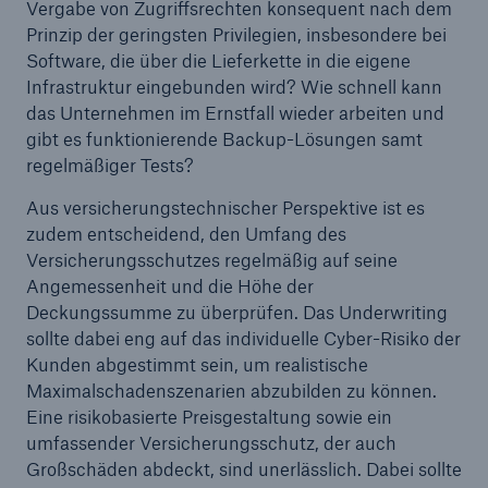
Vergabe von Zugriffsrechten konsequent nach dem
Prinzip der geringsten Privilegien, insbesondere bei
Software, die über die Lieferkette in die eigene
Infrastruktur eingebunden wird? Wie schnell kann
das Unternehmen im Ernstfall wieder arbeiten und
gibt es funktionierende Backup-Lösungen samt
regelmäßiger Tests?
Aus versicherungstechnischer Perspektive ist es
Lösungen
zudem entscheidend, den Umfang des
Cyber-Lösungen von Munich Re
Versicherungsschutzes regelmäßig auf seine
Angemessenheit und die Höhe der
Deckungssumme zu überprüfen. Das Underwriting
sollte dabei eng auf das individuelle Cyber-Risiko der
Kunden abgestimmt sein, um realistische
Maximalschadenszenarien abzubilden zu können.
Navigation schließen oder Escape-Taste drücken
Suche öffn
Eine risikobasierte Preisgestaltung sowie ein
Home
umfassender Versicherungsschutz, der auch
Großschäden abdeckt, sind unerlässlich. Dabei sollte