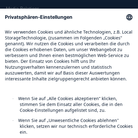
Media Relations
Compliance
Über Munich Re
Munich Re Weltweit
Follow us