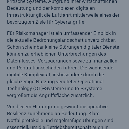
50 %
kritische Systeme. Aufgrund ihrer wirtschaftlichen
Bedeutung und der komplexen digitalen
Infrastruktur gilt die Luftfahrt mittlerweile eines der
bevorzugten Ziele für Cyberangriffe.
Für Risikomanager ist ein umfassender Einblick in
die aktuelle Bedrohungslandschaft unverzichtbar.
Cyber
Schon scheinbar kleine Störungen digitaler Dienste
Geschätzte globale wirtschaftliche Kosten der
können zu erheblichen Unterbrechungen des
Internetkriminalität
Datenflusses, Verzögerungen sowie zu finanziellen
und Reputationsschäden führen. Die wachsende
digitale Komplexität, insbesondere durch die
gleichzeitige Nutzung veralteter Operational
600 bn
Technology (OT)-Systeme und IoT-Systeme
vergrößert die Angriffsfläche zusätzlich.
Vor diesem Hintergrund gewinnt die operative
US Dollar im Jahr 2018
Resilienz zunehmend an Bedeutung. Klare
Notfallprotokolle und regelmäßige Übungen sind
essenziell, um die Betriebsbereitschaft auch in