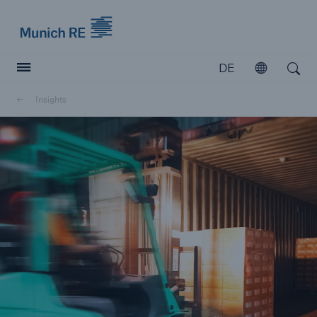
Munich Re logo
DE
Öffnen
Open search
Insights
Versicherer
Versicherer
Unsere Lösungen für Versicherer