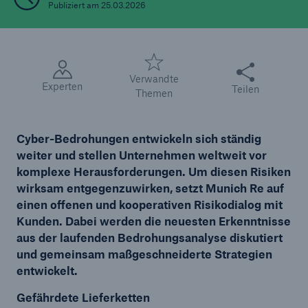
Publiziert am 25.03.2026
Reinsurance Property/Casualty
Marine Trend Radar 2025
Diese Seite teile
Verwandte
Experten
Teilen
Themen
Cyber-Bedrohungen entwickeln sich ständig
weiter und stellen Unternehmen weltweit vor
Naturkatastrophen
komplexe Herausforderungen. Um diesen Risiken
Versicherungslücke: der Anteil der nicht
wirksam entgegenzuwirken, setzt Munich Re auf
versicherten Schäden aus Naturkatastrophen
einen offenen und kooperativen Risikodialog mit
seit 1980 beträgt
Kunden. Dabei werden die neuesten Erkenntnisse
aus der laufenden Bedrohungsanalyse diskutiert
und gemeinsam maßgeschneiderte Strategien
entwickelt.
71.8%
Gefährdete Lieferketten