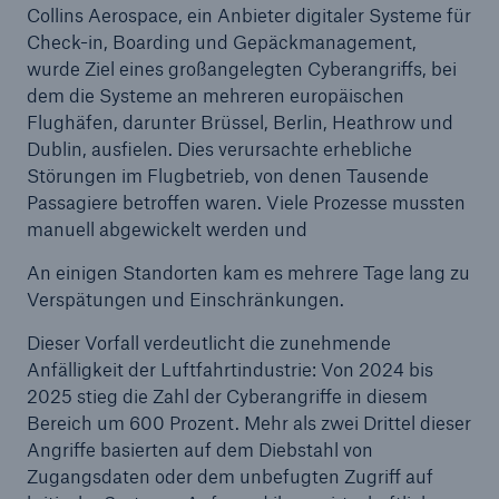
Collins Aerospace, ein Anbieter digitaler Systeme für
Check-in, Boarding und Gepäckmanagement,
wurde Ziel eines großangelegten Cyberangriffs, bei
dem die Systeme an mehreren europäischen
Flughäfen, darunter Brüssel, Berlin, Heathrow und
Dublin, ausfielen. Dies verursachte erhebliche
Störungen im Flugbetrieb, von denen Tausende
Passagiere betroffen waren. Viele Prozesse mussten
manuell abgewickelt werden und
An einigen Standorten kam es mehrere Tage lang zu
Verspätungen und Einschränkungen.
Fakten
CLARA reduziert die Wartezeit bis zur
Dieser Vorfall verdeutlicht die zunehmende
Leistungsentscheidung in der BU-
Anfälligkeit der Luftfahrtindustrie: Von 2024 bis
Versicherung bis zu
2025 stieg die Zahl der Cyberangriffe in diesem
Bereich um 600 Prozent. Mehr als zwei Drittel dieser
Angriffe basierten auf dem Diebstahl von
Zugangsdaten oder dem unbefugten Zugriff auf