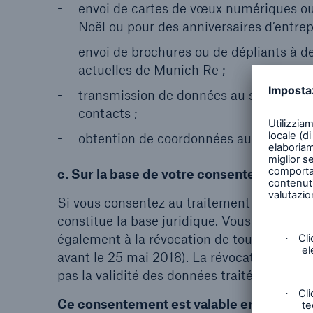
envoi de cartes de vœux numériques ou
Noël ou pour des anniversaires d’entrepr
envoi de brochures ou de dépliants à d
actuelles de Munich Re ;
transmission de données au sein de Mu
contacts ;
obtention de coordonnées au moyen de 
c. Sur la base de votre consentement (art
Si vous consentez au traitement de vos don
constitue la base juridique. Vous pouvez 
également à la révocation de tout consent
avant le 25 mai 2018). La révocation du co
pas la validité des données traitées jusqu’à
Ce consentement est valable en particuli