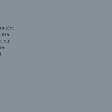
raitées
autre
es qui
re
i