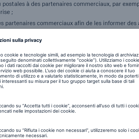
 postales à des partenaires commerciaux, par exemp
ise ;
es partenaires commerciaux afin de les informer des 
nich Re (Groupe) dans notre système de gestion de
sources relevant du domaine public.
icle 6, paragraphe 1, point a, du RGPD)
nées personnelles pour des finalités spécifiques, ce
révoquer votre consentement à tout moment. Cela s’a
ement donné avant l’entrée en vigueur du RGPD (c.-à
nsentement s’applique uniquement pour l’avenir et n’
 la révocation.
er pour