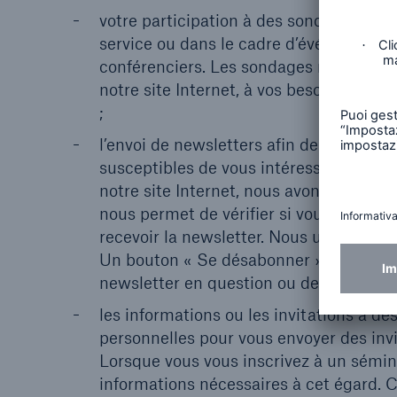
votre participation à des sondages anon
service ou dans le cadre d’événements 
conférenciers. Les sondages nous aide
notre site Internet, à vos besoins. La p
;
l’envoi de newsletters afin de vous inf
susceptibles de vous intéresser. Pour 
notre site Internet, nous avons besoin d
nous permet de vérifier si vous êtes le 
recevoir la newsletter. Nous utilisero
Un bouton « Se désabonner », situé à la
newsletter en question ou de refuser l’u
les informations ou les invitations à d
personnelles pour vous envoyer des inv
Lorsque vous vous inscrivez à un sémi
informations nécessaires à cet égard. C