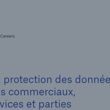
Not if, but 
any
Careers
Careers
a protection des donné
res commerciaux,
vices et parties