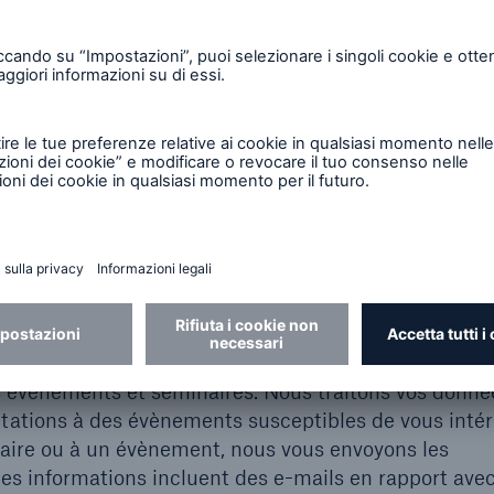
ymes et personnalisés afin d’améliorer la qualité de 
et de séminaires, par exemple votre choix de sujets 
nt à adapter nos moyens de communication, par exe
articipation à ces sondages s’effectue sur une base vo
ormer régulièrement des sujets d’actualité de Munich
que vous puissiez vous abonner à une newsletter prop
e votre adresse e-mail ainsi que d’autres information
propriétaire de l’adresse e-mail fournie et acceptez d
ns vos données pour vous envoyer les informations de
 fin de chaque newsletter, vous permet de ne plus re
tilisation de vos données ;
es évènements et séminaires. Nous traitons vos donné
itations à des évènements susceptibles de vous intér
naire ou à un évènement, nous vous envoyons les
es informations incluent des e-mails en rapport avec