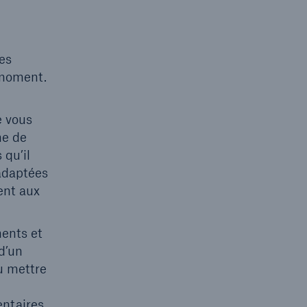
des
 moment.
e vous
ne de
 qu’il
 adaptées
ent aux
ments et
d’un
u mettre
entaires