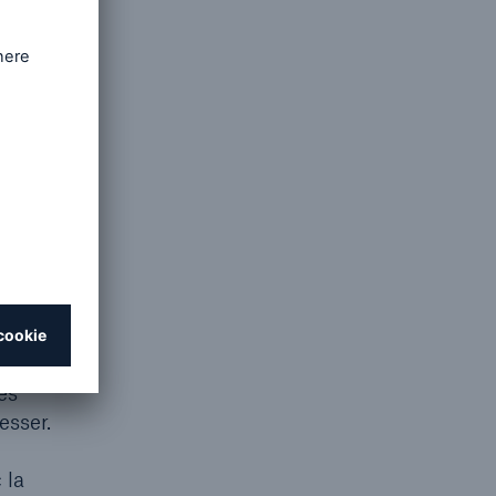
notre
ou
mple
lontaire
 Re
osée sur
s. Cela
e
mandées.
cevoir la
es
esser.
 la