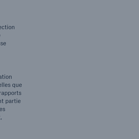
ection
e
sse
ation
elles que
rapports
t partie
es
,