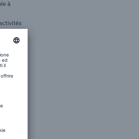
le à
activités
s
t accord
pplique
-d.
affecte