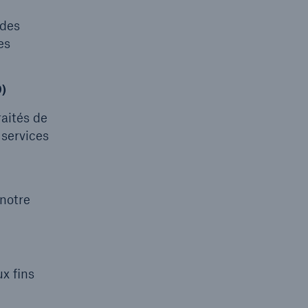
 des
es
D)
raités de
 services
 notre
x fins