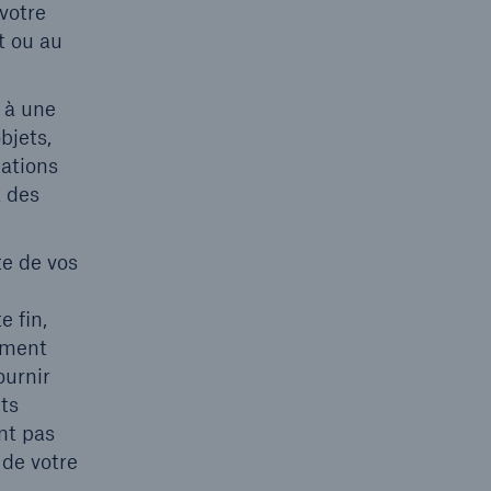
votre
t ou au
n à une
bjets,
mations
à des
te de vos
e fin,
ement
ournir
ts
ent pas
 de votre