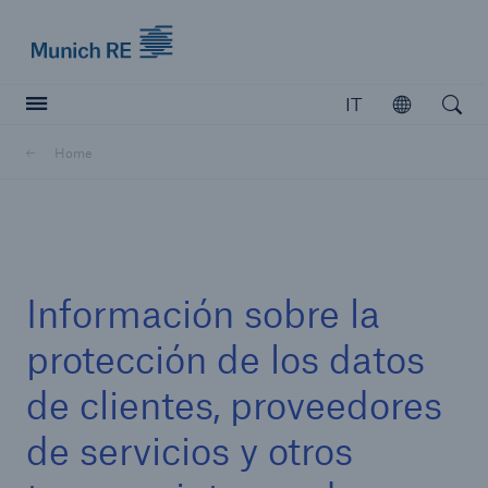
Munich Re logo
IT
Aprire
Open searc
Home
Chiudi navigazione o premi Esc
apri ricerc
Información sobre la
Home
protección de los datos
Solutions
de clientes, proveedores
Empresa
de servicios y otros
Insights