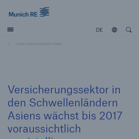
Munich Re logo
DE
Öffnen
Open searc
Unternehmensnachrichten
Versicherer
Versicherer
Unsere Lösungen für Versicherer
Versicherungssektor in
den Schwellenländern
Asiens wächst bis 2017
voraussichtlich