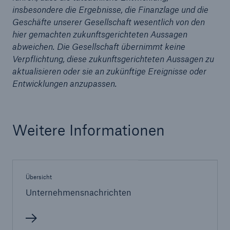
50 %
insbesondere die Ergebnisse, die Finanzlage und die
Geschäfte unserer Gesellschaft wesentlich von den
hier gemachten zukunftsgerichteten Aussagen
abweichen. Die Gesellschaft übernimmt keine
Verpflichtung, diese zukunftsgerichteten Aussagen zu
aktualisieren oder sie an zukünftige Ereignisse oder
Cyber
Entwicklungen anzupassen.
Geschätzte globale wirtschaftliche Kosten der
Internetkriminalität
Weitere Informationen
600 bn
Übersicht
Unternehmensnachrichten
US Dollar im Jahr 2018