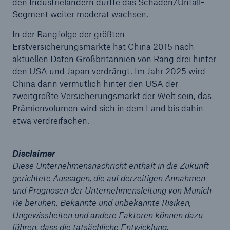
den Industrieländern dürfte das Schaden/Unfall-
Segment weiter moderat wachsen.
In der Rangfolge der größten
Erstversicherungsmärkte hat China 2015 nach
aktuellen Daten Großbritannien von Rang drei hinter
den USA und Japan verdrängt. Im Jahr 2025 wird
China dann vermutlich hinter den USA der
zweitgrößte Versicherungsmarkt der Welt sein, das
Prämienvolumen wird sich in dem Land bis dahin
etwa verdreifachen.
Fakten
Disclaimer
CLARA reduziert die Wartezeit bis zur
Diese Unternehmensnachricht enthält in die Zukunft
Leistungsentscheidung in der BU-
gerichtete Aussagen, die auf derzeitigen Annahmen
Versicherung bis zu
und Prognosen der Unternehmensleitung von Munich
Re beruhen. Bekannte und unbekannte Risiken,
Ungewissheiten und andere Faktoren können dazu
führen, dass die tatsächliche Entwicklung,