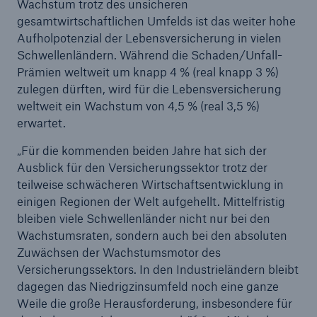
Wachstum trotz des unsicheren
gesamtwirtschaftlichen Umfelds ist das weiter hohe
Aufholpotenzial der Lebensversicherung in vielen
Reinsurance Property/Casualty
Schwellenländern. Während die Schaden/Unfall-
Marine Trend Radar 2025
Prämien weltweit um knapp 4 % (real knapp 3 %)
zulegen dürften, wird für die Lebensversicherung
weltweit ein Wachstum von 4,5 % (real 3,5 %)
erwartet.
„Für die kommenden beiden Jahre hat sich der
Naturkatastrophen
Ausblick für den Versicherungssektor trotz der
Versicherungslücke: der Anteil der nicht
teilweise schwächeren Wirtschaftsentwicklung in
versicherten Schäden aus Naturkatastrophen
einigen Regionen der Welt aufgehellt. Mittelfristig
seit 1980 beträgt
bleiben viele Schwellenländer nicht nur bei den
Wachstumsraten, sondern auch bei den absoluten
Zuwächsen der Wachstumsmotor des
Versicherungssektors. In den Industrieländern bleibt
71.8%
dagegen das Niedrigzinsumfeld noch eine ganze
Weile die große Herausforderung, insbesondere für