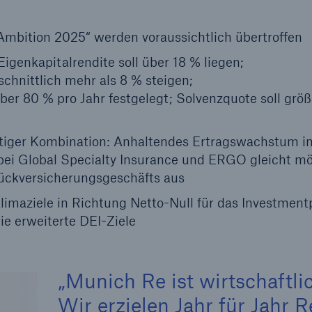
„Ambition 2025“ werden voraussichtlich übertroffen
600 b
Eigenkapitalrendite soll über 18 % liegen;
A reduziert die
schnittlich mehr als 8 % steigen;
zeit bis zur
US Dollar im Jahr 20
r 80 % pro Jahr festgelegt; Solvenzquote soll größ
tungsentscheidung in
BU-Versicherung bis zu
rtiger Kombination: Anhaltendes Ertragswachstum in
ei Global Specialty Insurance und ERGO gleicht mö
ckversicherungsgeschäfts aus
0 %
limaziele in Richtung Netto-Null für das Investmentp
e erweiterte DEI-Ziele
Rückversicherung Leben/Gesundh
Munich Re ist wirtschaftlic
MIRA Digital Suite
Wir erzielen Jahr für Jahr