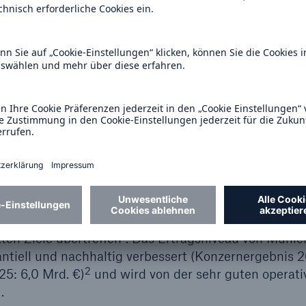
em globalen, modernen und
 • Shaped • Succeeded
h Re Gruppe in einer wirtschaftlich exzellenten Ver
1
ten Ziele übertreffen
. Das Ertragsniveau von Munic
tiell und nachhaltig verbessert (Konzernergebnis 
2
25: 6,0 Mrd. €)
und wird von der sehr guten operati
.