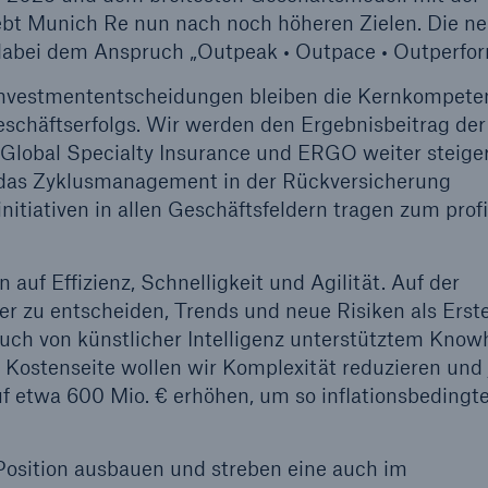
rebt Munich Re nun nach noch höheren Zielen. Die n
dabei dem Anspruch „Outpeak • Outpace • Outperfor
nvestmententscheidungen bleiben die Kernkompete
chäftserfolgs. Wir werden den Ergebnisbeitrag der
lobal Specialty Insurance und ERGO weiter steige
o das Zyklusmanagement in der Rückversicherung
tiativen in allen Geschäftsfeldern tragen zum prof
auf Effizienz, Schnelligkeit und Agilität. Auf der
er zu entscheiden, Trends und neue Risiken als Erst
auch von künstlicher Intelligenz unterstütztem Kno
 Kostenseite wollen wir Komplexität reduzieren und 
 etwa 600 Mio. € erhöhen, um so inflationsbedingt
Position ausbauen und streben eine auch im