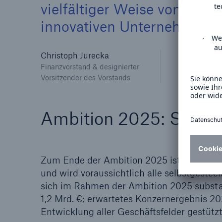
vielfältiger Weise von ein
innovativen Unternehmen.
Christoph Jurecka
Finanzvorstand & designierter
Vorsitzender des Vorstands
Ambition 2025: Scaled
Zum Ende der Ambition 2025 ist die Munic
und wird voraussichtlich alle selbstgesteck
sich im Rahmen der Ambition 2025 substan
1,2 Mrd. €; erwartetes Konzernergebnis 20
Entwicklung aller Geschäftsfelder gestützt