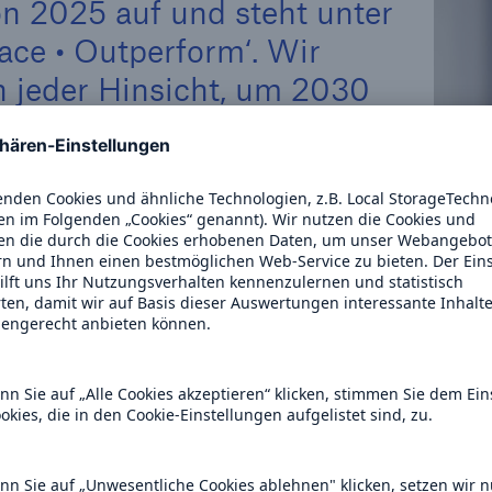
on 2025 auf und steht unter
ce • Outperform‘. Wir
n jeder Hinsicht, um 2030
rbs zu stehen. Hierfür
en Segmenten profitabel
 werden wir noch stärker
ebnissen beteiligen.
dank unserer Kapitalstärke
n hinweg zur Seite. Der
t und die Kombination
owhows mit künstlicher
em schneller. Unsere
haft profitieren in