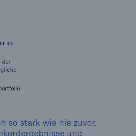
Lösungen
n
Cyber-Lösungen von Munich
Re
18
er als
 der
gliche
ortfolio
eit
h so stark wie nie zuvor.
 Rekordergebnisse und