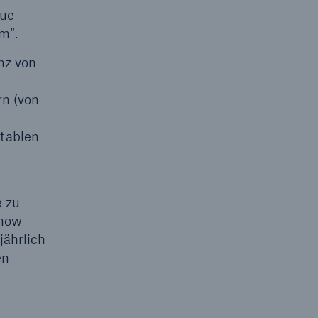
eue
m“.
nz von
rn (von
itablen
e zu
whow
jährlich
en