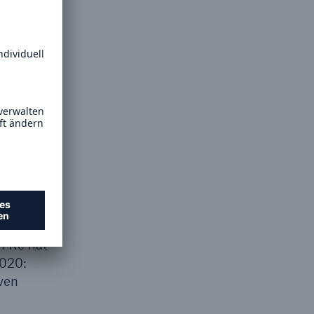
fassung
h Re hat
2020:
ven