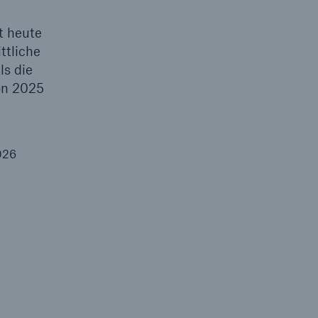
e
t heute
ttliche
ls die
on 2025
026