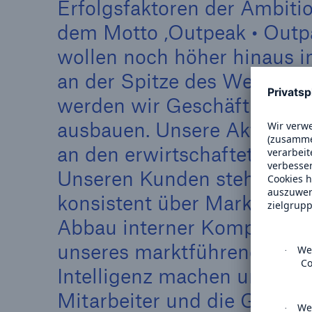
Erfolgsfaktoren der Ambiti
dem Motto ‚Outpeak • Outpa
wollen noch höher hinaus i
an der Spitze des Wettbewe
werden wir Geschäft in all
ausbauen. Unsere Aktionäre
an den erwirtschafteten Erg
Unseren Kunden stehen wir 
konsistent über Marktzykle
Abbau interner Komplexitä
unseres marktführenden Kn
Intelligenz machen uns zud
Mitarbeiter und die Gesellsc