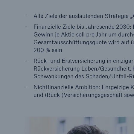
Lösungen
Alle Ziele der auslaufenden Strategie 
Sachdeckung durch einen
Fakten
Finanzielle Ziele bis Jahresende 2030: 
leistungsfähigen
CLAR
Gewinn je Aktie soll pro Jahr um durch
Rückversicherungspartner
Warte
Gesamtausschüttungsquote wird auf übe
Leis
200 % sein
der 
Rück- und Erstversicherung in einziga
Rückversicherung Leben/Gesundheit, b
Schwankungen des Schaden/Unfall-Rü
5
Nichtfinanzielle Ambition: Ehrgeizige K
und (Rück-)Versicherungsgeschäft sowi