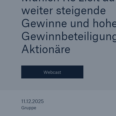
weiter steigende
Gewinne und hoh
Gewinnbeteiligung
Tech Trend Radar 2026
Our expert perspective f
Aktionäre
insurance
Webcast
11.12.2025
Gruppe