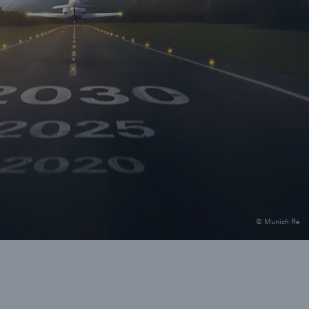
il der nicht versicherten
äden aus
rkatastrophen seit 1980
ägt
71.8%
© Munich Re
er