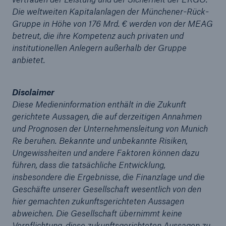
Die weltweiten Kapitalanlagen der Münchener-Rück-
Gruppe in Höhe von 176 Mrd. € werden von der MEAG
betreut, die ihre Kompetenz auch privaten und
institutionellen Anlegern außerhalb der Gruppe
anbietet.
Disclaimer
Diese Medieninformation enthält in die Zukunft
Lösungen
gerichtete Aussagen, die auf derzeitigen Annahmen
Cyber-Lösungen von Munich Re
und Prognosen der Unternehmensleitung von Munich
Re beruhen. Bekannte und unbekannte Risiken,
Ungewissheiten und andere Faktoren können dazu
führen, dass die tatsächliche Entwicklung,
insbesondere die Ergebnisse, die Finanzlage und die
Navigation schließen oder Escape-Taste drücken
Suche öff
Geschäfte unserer Gesellschaft wesentlich von den
hier gemachten zukunftsgerichteten Aussagen
Home
abweichen. Die Gesellschaft übernimmt keine
Verpflichtung, diese zukunftsgerichteten Aussagen zu