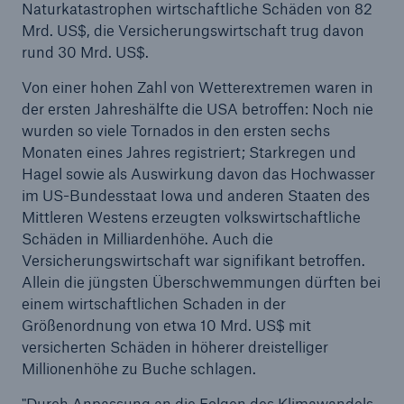
Naturkatastrophen wirtschaftliche Schäden von 82
Mrd. US$, die Versicherungswirtschaft trug davon
rund 30 Mrd. US$.
Von einer hohen Zahl von Wetterextremen waren in
der ersten Jahreshälfte die USA betroffen: Noch nie
wurden so viele Tornados in den ersten sechs
Monaten eines Jahres registriert; Starkregen und
Hagel sowie als Auswirkung davon das Hochwasser
im US-Bundesstaat Iowa und anderen Staaten des
Mittleren Westens erzeugten volkswirtschaftliche
Schäden in Milliardenhöhe. Auch die
Fakten
Versicherungswirtschaft war signifikant betroffen.
CLARA reduziert die Wartezeit bis zur
Allein die jüngsten Überschwemmungen dürften bei
Leistungsentscheidung in der BU-
einem wirtschaftlichen Schaden in der
Versicherung bis zu
Größenordnung von etwa 10 Mrd. US$ mit
versicherten Schäden in höherer dreistelliger
Millionenhöhe zu Buche schlagen.
"Durch Anpassung an die Folgen des Klimawandels