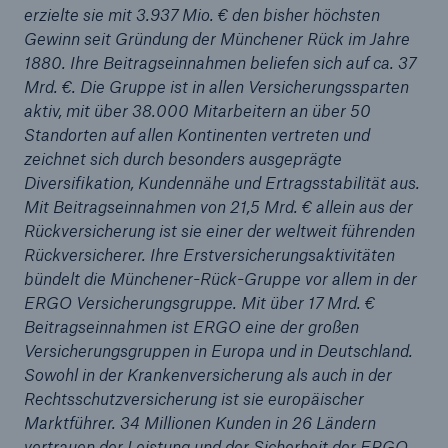
erzielte sie mit 3.937 Mio. € den bisher höchsten
Gewinn seit Gründung der Münchener Rück im Jahre
1880. Ihre Beitragseinnahmen beliefen sich auf ca. 37
Mrd. €. Die Gruppe ist in allen Versicherungssparten
aktiv, mit über 38.000 Mitarbeitern an über 50
Standorten auf allen Kontinenten vertreten und
zeichnet sich durch besonders ausgeprägte
Diversifikation, Kundennähe und Ertragsstabilität aus.
Mit Beitragseinnahmen von 21,5 Mrd. € allein aus der
Rückversicherung ist sie einer der weltweit führenden
Rückversicherer. Ihre Erstversicherungsaktivitäten
Rückversicherung Leben/Gesundheit
bündelt die Münchener-Rück-Gruppe vor allem in der
MIRA Digital Suite
ERGO Versicherungsgruppe. Mit über 17 Mrd. €
Beitragseinnahmen ist ERGO eine der großen
Versicherungsgruppen in Europa und in Deutschland.
Sowohl in der Krankenversicherung als auch in der
Rechtsschutzversicherung ist sie europäischer
Marktführer. 34 Millionen Kunden in 26 Ländern
vertrauen der Leistung und der Sicherheit der ERGO.