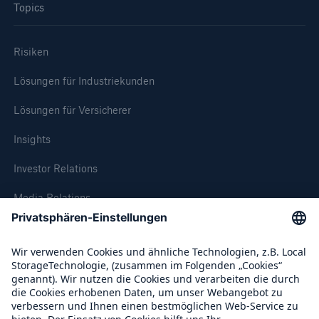
Pressemitteilung
Topics
Münchener Rück weitet mit dem Erwerb der
Roanoke Companies Inc. ihr Geschäft über MGAs
Risiken
(Managing General Agencies) aus
Lösungen für Industriekunden
ERGO und HERO GROUP gründen Joint Venture
Lösungen für Versicherer
im indischen Lebensversicherungsmarkt
Insights
Pressemitteilung
Investor Relations
Medieninformation
Media Relations
Fettleibigkeit – eine Herausforderung für die
globalen Gesundheitssysteme
Compliance
Hohe Opferzahlen prägen Naturkatastrophen-
Halbjahresbilanz 2008
Über Munich Re
Münchener-Rück-Gruppe: Gewinnrückgang im
2. Quartal 2008 wegen Kapitalmarktturbulenzen,