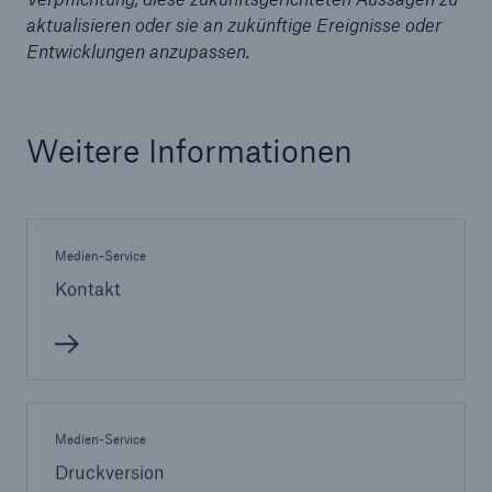
aktualisieren oder sie an zukünftige Ereignisse oder
Unternehmen
Entwicklungen anzupassen.
Media Relations
Medieninformationen und
Weitere Informationen
Unternehmensnachrichten
Medieninformationen
2008
Medien-Service
Kontakt
Seite öffnen
Pressemitteilung
Münchener Rück wird Tochtergesellschaft in
Brasilien gründen
Medien-Service
Pressemitteilung
Druckversion