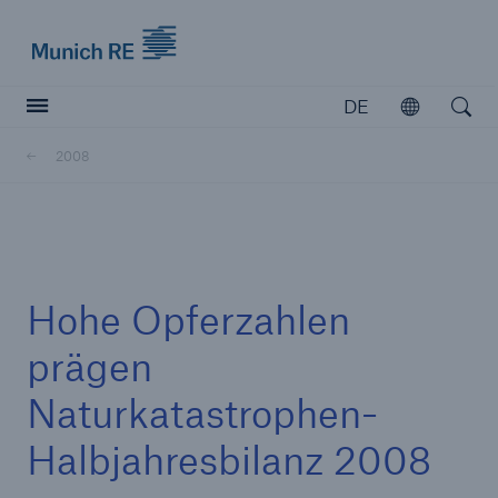
Munich Re logo
DE
Öffnen
Open searc
2008
Versicherer
Versicherer
Unsere Lösungen für Versicherer
Hohe Opferzahlen
prägen
Naturkatastrophen-
Halbjahresbilanz 2008