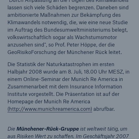
50 %
lassen sich viele Schäden begrenzen. Daneben sind
ambitionierte Maßnahmen zur Bekämpfung des
Klimawandels notwendig, die, wie eine neue Studie
im Auftrag des Bundesumweltministeriums belegt,
volkswirtschaftlich sogar als Wachstumsmotor
anzusehen sind", so Prof. Peter Höppe, der die
Cyber
GeoRisikoForschung der Münchener Rück leitet.
Geschätzte globale wirtschaftliche Kosten der
Die Statistik der Naturkatastrophen im ersten
Internetkriminalität
Halbjahr 2008 wurde am 8. Juli, 18.00 Uhr MESZ, in
einem Online-Seminar der Munich Re America in
Zusammenarbeit mit dem Insurance Information
Institute vorgestellt. Die Präsentation ist auf der
600 bn
Homepage der Munich Re America
(http://www.munichreamerica.com)
abrufbar.
US Dollar im Jahr 2018
Die
Münchener-Rück-Gruppe
ist weltweit tätig, um
aus Risiken Wert zu schaffen. Im Geschäftsjahr 2007