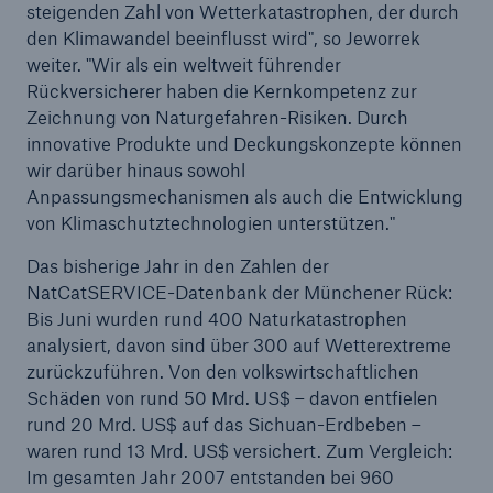
steigenden Zahl von Wetterkatastrophen, der durch
den Klimawandel beeinflusst wird", so Jeworrek
weiter. "Wir als ein weltweit führender
Rückversicherer haben die Kernkompetenz zur
Zeichnung von Naturgefahren-Risiken. Durch
innovative Produkte und Deckungskonzepte können
wir darüber hinaus sowohl
Anpassungsmechanismen als auch die Entwicklung
von Klimaschutztechnologien unterstützen."
Das bisherige Jahr in den Zahlen der
NatCatSERVICE-Datenbank der Münchener Rück:
Bis Juni wurden rund 400 Naturkatastrophen
analysiert, davon sind über 300 auf Wetterextreme
zurückzuführen. Von den volkswirtschaftlichen
Lösungen
Schäden von rund 50 Mrd. US$ – davon entfielen
Sachdeckung durch einen leistungsfähigen
rund 20 Mrd. US$ auf das Sichuan-Erdbeben –
Rückversicherungspartner
waren rund 13 Mrd. US$ versichert. Zum Vergleich:
Im gesamten Jahr 2007 entstanden bei 960