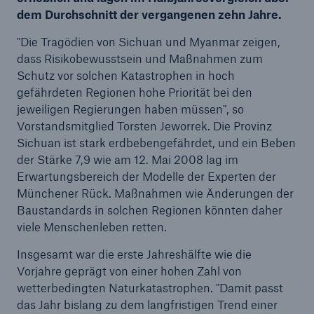
dem Durchschnitt der vergangenen zehn Jahre.
Reinsurance Property/Casualty
"Die Tragödien von Sichuan und Myanmar zeigen,
Marine Trend Radar 2025
dass Risikobewusstsein und Maßnahmen zum
Schutz vor solchen Katastrophen in hoch
gefährdeten Regionen hohe Priorität bei den
jeweiligen Regierungen haben müssen", so
Vorstandsmitglied Torsten Jeworrek. Die Provinz
Sichuan ist stark erdbebengefährdet, und ein Beben
der Stärke 7,9 wie am 12. Mai 2008 lag im
Naturkatastrophen
Erwartungsbereich der Modelle der Experten der
Versicherungslücke: der Anteil der nicht
Münchener Rück. Maßnahmen wie Änderungen der
versicherten Schäden aus Naturkatastrophen
Baustandards in solchen Regionen könnten daher
seit 1980 beträgt
viele Menschenleben retten.
Insgesamt war die erste Jahreshälfte wie die
Vorjahre geprägt von einer hohen Zahl von
71.8%
wetterbedingten Naturkatastrophen. "Damit passt
das Jahr bislang zu dem langfristigen Trend einer