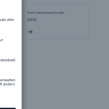
Lösungen
Archiv Hauptversammlungen
n
Cyber-Lösungen von Munich
2010
Re
18
eit