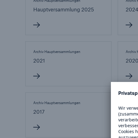
Archiv Hauptversammlungen
Archiv
Hauptversammlung 2025
202
Tech Trend Radar 2026
Our expert perspective f
Archiv Hauptversammlungen
Archiv
insurance
2021
202
Archiv Hauptversammlungen
Archiv
2017
2016