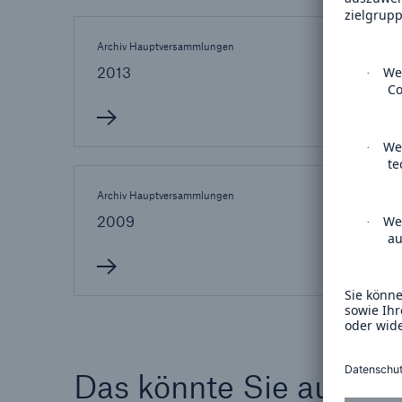
Lösungen
Archiv Hauptversammlungen
Archiv
Sachdeckung durch einen
Fakten
2013
2012
leistungsfähigen
CLAR
Rückversicherungspartner
Warte
Leis
der 
Archiv Hauptversammlungen
Archiv
2009
200
5
Das könnte Sie auch in