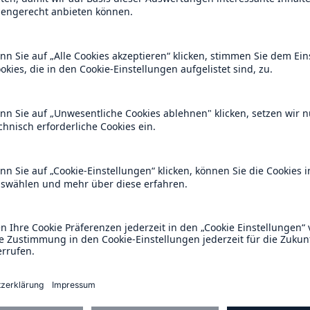
 Hauptversammlungen
Archiv Hauptversammlungen
600 b
2011
A reduziert die
zeit bis zur
US Dollar im Jahr 20
tungsentscheidung in
BU-Versicherung bis zu
 Hauptversammlungen
8
0 %
Rückversicherung Leben/Gesundh
teressieren
MIRA Digital Suite