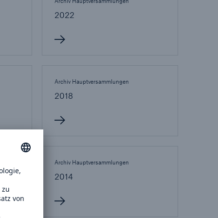
Archiv Hauptversammlungen
il der nicht versicherten
2022
äden aus
rkatastrophen seit 1980
ägt
Archiv Hauptversammlungen
71.8%
2018
Archiv Hauptversammlungen
2014
er