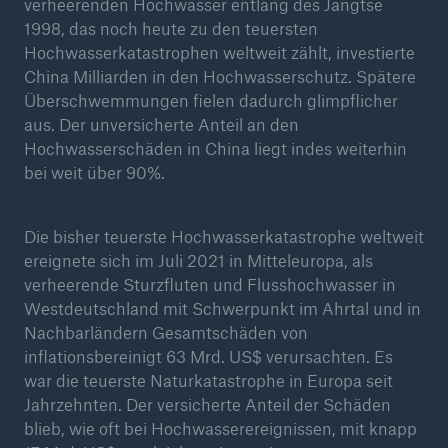
50 %
verheerenden Hochwasser entlang des Jangtse
1998, das noch heute zu den teuersten
Hochwasserkatastrophen weltweit zählt, investierte
China Milliarden in den Hochwasserschutz. Spätere
Überschwemmungen fielen dadurch glimpflicher
aus. Der unversicherte Anteil an den
Hochwasserschäden in China liegt indes weiterhin
Cyber
bei weit über 90%.
Geschätzte globale wirtschaftliche Kosten der
Internetkriminalität
Die bisher teuerste Hochwasserkatastrophe weltweit
ereignete sich im Juli 2021 in Mitteleuropa, als
verheerende Sturzfluten und Flusshochwasser in
600 bn
Westdeutschland mit Schwerpunkt im Ahrtal und in
Nachbarländern Gesamtschäden von
inflationsbereinigt 63 Mrd. US$ verursachten. Es
war die teuerste Naturkatastrophe in Europa seit
US Dollar im Jahr 2018
Jahrzehnten. Der versicherte Anteil der Schäden
blieb, wie oft bei Hochwasserereignissen, mit knapp