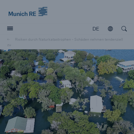
Munich Re logo
DE
Öffnen
Open searc
Risiken durch Naturkatastrophen - Schäden nehmen tendenziell
zu
Versicherer
Versicherer
Unsere Lösungen für Versicherer