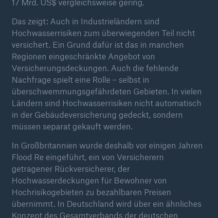
17 Mrd. US$ vergleichsweise gering.
Das zeigt: Auch in Industrieländern sind
Hochwasserrisiken zum überwiegenden Teil nicht
versichert. Ein Grund dafür ist das in manchen
Regionen eingeschränkte Angebot von
Versicherungsdeckungen. Auch die fehlende
Nachfrage spielt eine Rolle – selbst in
überschwemmungsgefährdeten Gebieten. In vielen
Ländern sind Hochwasserrisiken nicht automatisch
in der Gebäudeversicherung gedeckt, sondern
müssen separat gekauft werden.
Rückversicherung Leben/Gesundheit
MIRA Digital Suite
In Großbritannien wurde deshalb vor einigen Jahren
Flood Re eingeführt, ein von Versicherern
getragener Rückversicherer, der
Hochwasserdeckungen für Bewohner von
Hochrisikogebieten zu bezahlbaren Preisen
übernimmt. In Deutschland wird über ein ähnliches
Konzept des Gesamtverbands der deutschen