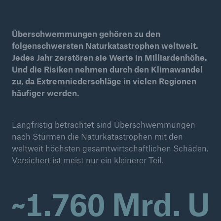
Reinsurance Property/Casualty
Überschwemmungen gehören zu den
Marine Trend Radar 2025
folgenschwersten Naturkatastrophen weltweit.
Jedes Jahr zerstören sie Werte in Milliardenhöhe.
Und die Risiken nehmen durch den Klimawandel
zu, da Extremniederschläge in vielen Regionen
häufiger werden.
Naturkatastrophen
Langfristig betrachtet sind Überschwemmungen
Versicherungslücke: der Anteil der nicht
nach Stürmen die Naturkatastrophen mit den
versicherten Schäden aus Naturkatastrophen
weltweit höchsten gesamtwirtschaftlichen Schäden.
seit 1980 beträgt
Versichert ist meist nur ein kleinerer Teil.
~1.760 Mrd. U
71.8%