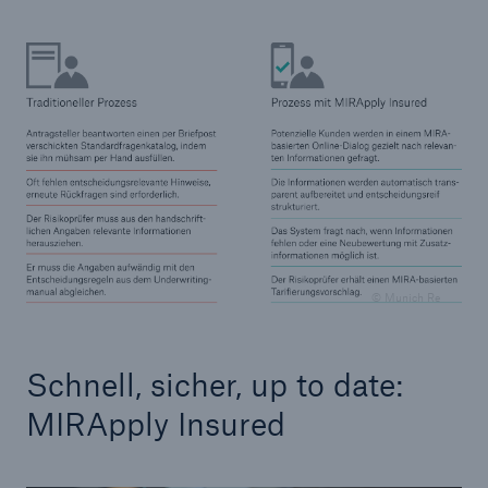
© Munich Re
Fakten
CLARA reduziert die Wartezeit bis zur
Leistungsentscheidung in der BU-
Schnell, sicher, up to date:
Versicherung bis zu
MIRApply Insured