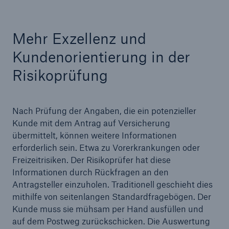
Reinsurance Property/Casualty
Mehr Exzellenz und
Marine Trend Radar 2025
Kundenorientierung in der
Risikoprüfung
Nach Prüfung der Angaben, die ein potenzieller
Naturkatastrophen
Kunde mit dem Antrag auf Versicherung
Versicherungslücke: der Anteil der nicht
übermittelt, können weitere Informationen
versicherten Schäden aus Naturkatastrophen
erforderlich sein. Etwa zu Vorerkrankungen oder
seit 1980 beträgt
Freizeitrisiken. Der Risikoprüfer hat diese
Informationen durch Rückfragen an den
Antragsteller einzuholen. Traditionell geschieht dies
mithilfe von seitenlangen Standardfragebögen. Der
71.8%
Kunde muss sie mühsam per Hand ausfüllen und
auf dem Postweg zurückschicken. Die Auswertung