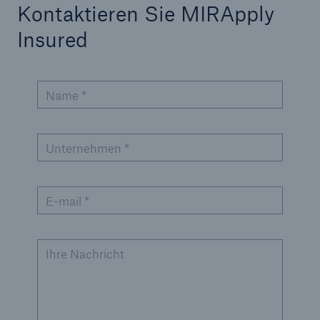
Kontaktieren Sie MIRApply
Insured
Name *
Unternehmen *
Lösungen
Cyber-Lösungen von Munich Re
E-mail *
Ihre Nachricht
Navigation schließen oder Escape-Taste drücken
Suche öff
Home