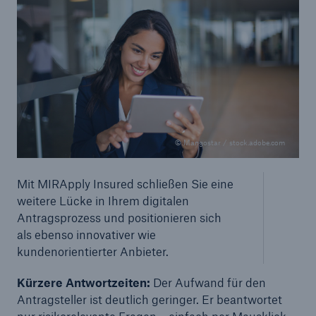
50 %
Cyber
Geschätzte globale wirtschaftliche Kosten der
© Mangostar / stock.adobe.com
Internetkriminalität
Mit MIRApply Insured schließen Sie eine
weitere Lücke in Ihrem digitalen
600 bn
Antragsprozess und positionieren sich
als ebenso innovativer wie
kundenorientierter Anbieter.
US Dollar im Jahr 2018
Kürzere Antwortzeiten:
Der Aufwand für den
Antragsteller ist deutlich geringer. Er beantwortet