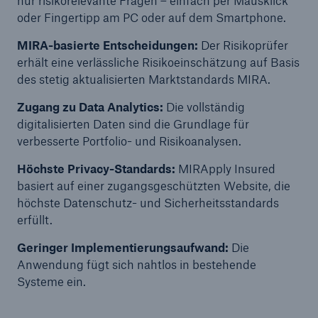
nur risikorelevante Fragen – einfach per Mausklick
oder Fingertipp am PC oder auf dem Smartphone.
MIRA-basierte Entscheidungen:
Der Risikoprüfer
erhält eine verlässliche Risikoeinschätzung auf Basis
des stetig aktualisierten Marktstandards MIRA.
Zugang zu Data Analytics:
Die vollständig
digitalisierten Daten sind die Grundlage für
verbesserte Portfolio- und Risikoanalysen.
Höchste Privacy-Standards:
MIRApply Insured
basiert auf einer zugangsgeschützten Website, die
Rückversicherung Leben/Gesundheit
höchste Datenschutz- und Sicherheitsstandards
MIRA Digital Suite
erfüllt.
Geringer Implementierungsaufwand:
Die
Anwendung fügt sich nahtlos in bestehende
Systeme ein.