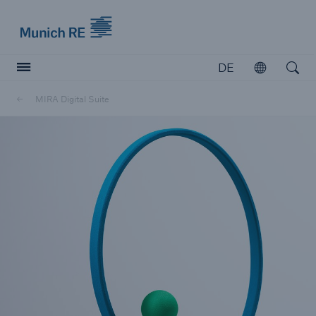
Munich Re logo
DE
Öffnen
Open searc
MIRA Digital Suite
Versicherer
Versicherer
Unsere Lösungen für Versicherer