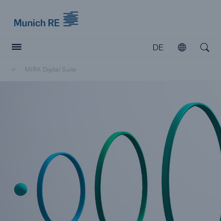
Munich Re logo
DE
Öffnen
Open searc
MIRA Digital Suite
Versicherer
Versicherer
Unsere Lösungen für Versicherer