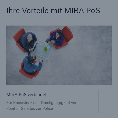
Ihre Vorteile mit MIRA PoS
Fakten
© Rawpixel.com / Shutterstock.com
CLARA reduziert die Wartezeit bis zur
Leistungsentscheidung in der BU-
Versicherung bis zu
MIRA PoS verbindet
Für Konsistenz und Durchgängigkeit vom
Point of Sale bis zur Police