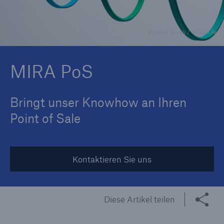
© Daniel Grizelj / Munich Re
Tech Trend Radar 2026
Our expert perspective for insurance
MIRA PoS
Bringt unser Knowhow an Ihren
Point of Sale
Kontaktieren Sie uns
Diese Artikel teilen