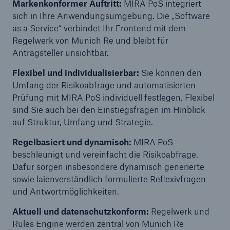
50 %
Markenkonformer Auftritt:
MIRA PoS integriert
sich in Ihre Anwendungsumgebung. Die „Software
as a Service“ verbindet Ihr Frontend mit dem
Regelwerk von Munich Re und bleibt für
Antragsteller unsichtbar.
Flexibel und individualisierbar:
Sie können den
Cyber
Umfang der Risikoabfrage und automatisierten
Geschätzte globale wirtschaftliche Kosten der
Prüfung mit MIRA PoS individuell festlegen. Flexibel
Internetkriminalität
sind Sie auch bei den Einstiegsfragen im Hinblick
auf Struktur, Umfang und Strategie.
Regelbasiert und dynamisch:
MIRA PoS
beschleunigt und vereinfacht die Risikoabfrage.
600 bn
Dafür sorgen insbesondere dynamisch generierte
sowie laienverständlich formulierte Reflexivfragen
und Antwortmöglichkeiten.
US Dollar im Jahr 2018
Aktuell und datenschutzkonform:
Regelwerk und
Rules Engine werden zentral von Munich Re