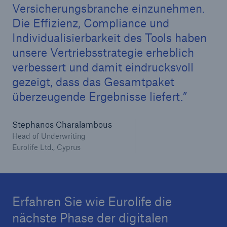
Versicherungsbranche einzunehmen.
Lösungen
Die Effizienz, Compliance und
Individualisierbarkeit des Tools haben
Rückversicherung Leben/Gesundheit
unsere Vertriebsstrategie erheblich
MIRA Digital Suite
verbessert und damit eindrucksvoll
gezeigt, dass das Gesamtpaket
Seite öffnen
überzeugende Ergebnisse liefert.
MIRA PoS
MIRApply Insured
Stephanos Charalambous
Head of Underwriting
MIRApply Physician: Digitalisierte
Eurolife Ltd., Cyprus
Hausarztberichte
CLARA – Claims Risk Assessment
Erfahren Sie wie Eurolife die
CLARA plus
nächste Phase der digitalen
MIRA Pro