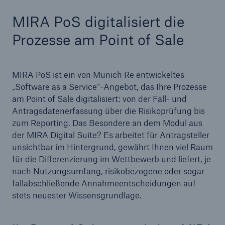
MIRA PoS digitalisiert die
Reinsurance Property/Casualty
Prozesse am Point of Sale
Marine Trend Radar 2025
MIRA PoS ist ein von Munich Re entwickeltes
„Software as a Service“-Angebot, das Ihre Prozesse
am Point of Sale digitalisiert: von der Fall- und
Antragsdatenerfassung über die Risikoprüfung bis
Naturkatastrophen
zum Reporting. Das Besondere an dem Modul aus
Versicherungslücke: der Anteil der nicht
der MIRA Digital Suite? Es arbeitet für Antragsteller
versicherten Schäden aus Naturkatastrophen
unsichtbar im Hintergrund, gewährt Ihnen viel Raum
seit 1980 beträgt
für die Differenzierung im Wettbewerb und liefert, je
nach Nutzungsumfang, risikobezogene oder sogar
fallabschließende Annahmeentscheidungen auf
stets neuester Wissensgrundlage.
71.8%