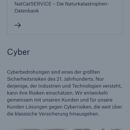
NatCatSERVICE – Die Naturkatastrophen-
Lösungen
Datenbank
Rückversicherung Schaden/Unfall
Seite öffnen
Cyber
Agrarrisiken
Rückversicherungslösungen für Agrarrisiken
Cyberbedrohungen sind eines der größten
Sicherheitsrisiken des 21. Jahrhunderts. Nur
derjenige, der Industrien und Technologien versteht,
Consulting
kann ihre Risiken einschätzen. Wir entwickeln
gemeinsam mit unseren Kunden und für unsere
Insurance Consulting
Kunden Lösungen gegen Cyberrisiken, die weit über
Business Building
die klassische Versicherung hinausgehen.