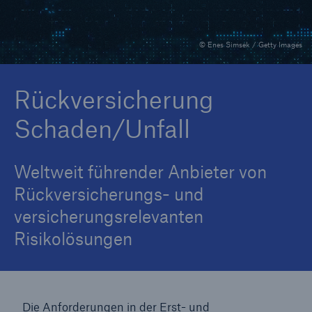
© Enes Simsek / Getty Images
Tech Trend Radar 2026
Our expert perspective for insurance
Rückversicherung
Schaden/Unfall
Weltweit führender Anbieter von
Rückversicherungs- und
versicherungsrelevanten
Risikolösungen
Die Anforderungen in der Erst- und