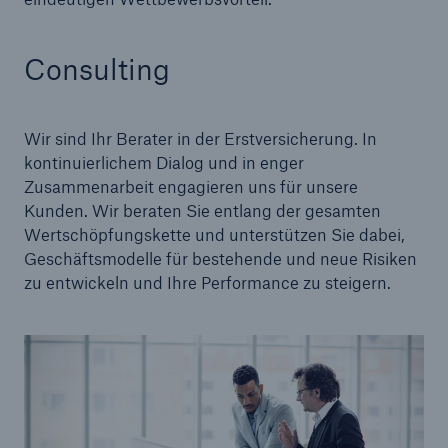
Consulting
Wir sind Ihr Berater in der Erstversicherung. In
kontinuierlichem Dialog und in enger
Zusammenarbeit engagieren uns für unsere
Kunden. Wir beraten Sie entlang der gesamten
Wertschöpfungskette und unterstützen Sie dabei,
Geschäftsmodelle für bestehende und neue Risiken
Fakten
zu entwickeln und Ihre Performance zu steigern.
CLARA reduziert die Wartezeit bis zur
Leistungsentscheidung in der BU-
Versicherung bis zu