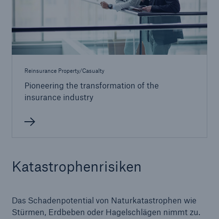
50 %
Reinsurance Property/Casualty
Cyber
Pioneering the transformation of the
Geschätzte globale wirtschaftliche Kosten der
insurance industry
Internetkriminalität
600 bn
Katastrophenrisiken
US Dollar im Jahr 2018
Das Schadenpotential von Naturkatastrophen wie
Stürmen, Erdbeben oder Hagelschlägen nimmt zu.