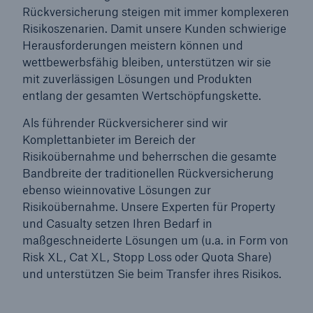
Rückversicherung steigen mit immer komplexeren
Risikoszenarien. Damit unsere Kunden schwierige
Reinsurance Property/Casualty
Herausforderungen meistern können und
Marine Trend Radar 2025
wettbewerbsfähig bleiben, unterstützen wir sie
mit zuverlässigen Lösungen und Produkten
entlang der gesamten Wertschöpfungskette.
Als führender Rückversicherer sind wir
Komplettanbieter im Bereich der
Risikoübernahme und beherrschen die gesamte
Naturkatastrophen
Bandbreite der traditionellen Rückversicherung
Versicherungslücke: der Anteil der nicht
ebenso wieinnovative Lösungen zur
versicherten Schäden aus Naturkatastrophen
Risikoübernahme. Unsere Experten für Property
seit 1980 beträgt
und Casualty setzen Ihren Bedarf in
maßgeschneiderte Lösungen um (u.a. in Form von
Risk XL, Cat XL, Stopp Loss oder Quota Share)
und unterstützen Sie beim Transfer ihres Risikos.
71.8%