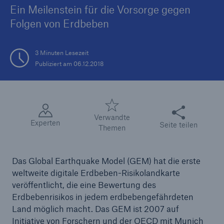
Ein Meilenstein für die Vorsorge gegen
Folgen von Erdbeben
Tech Trend Radar 2026
3 Minuten Lesezeit
Our expert perspective for insurance
Publiziert am 06.12.2018
Diese Seite teile
Verwandte
Experten
Seite teilen
Themen
Das Global Earthquake Model (GEM) hat die erste
weltweite digitale Erdbeben-Risikolandkarte
veröffentlicht, die eine Bewertung des
Erdbebenrisikos in jedem erdbebengefährdeten
Land möglich macht. Das GEM ist 2007 auf
Initiative von Forschern und der OECD mit Munich