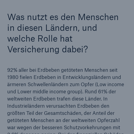
50 %
Was nutzt es den Menschen
in diesen Ländern, und
welche Rolle hat
Versicherung dabei?
Cyber
Geschätzte globale wirtschaftliche Kosten der
Internetkriminalität
92% aller bei Erdbeben getöteten Menschen seit
1980 fielen Erdbeben in Entwicklungsländern und
ärmeren Schwellenländern zum Opfer (Low income
600 bn
und Lower middle income group). Rund 61% der
weltweiten Erdbeben trafen diese Länder. In
Industrieländern verursachten Erdbeben den
größten Teil der Gesamtschäden, der Anteil der
US Dollar im Jahr 2018
getöteten Menschen an der weltweiten Opferzahl
war wegen der besseren Schutzvorkehrungen mit