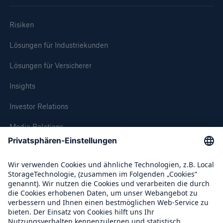
Risiken
Lösungen für Industriekunden
Lösungen für Versicherer
Insights
Investor Relations
Media Relations
Compliance
Über Munich Re
Munich Re Weltweit