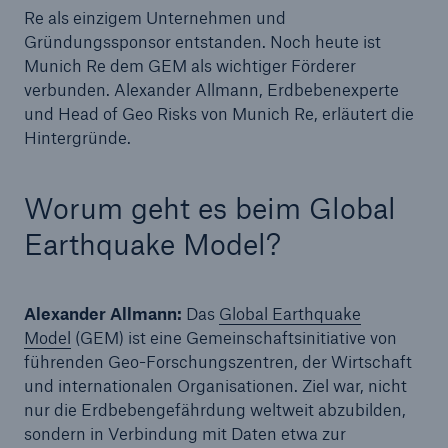
Re als einzigem Unternehmen und
Gründungssponsor entstanden. Noch heute ist
Reinsurance Property/Casualty
Munich Re dem GEM als wichtiger Förderer
Marine Trend Radar 2025
verbunden. Alexander Allmann, Erdbebenexperte
und Head of Geo Risks von Munich Re, erläutert die
Hintergründe.
Worum geht es beim Global
Naturkatastrophen
Earthquake Model?
Versicherungslücke: der Anteil der nicht
versicherten Schäden aus Naturkatastrophen
seit 1980 beträgt
Alexander Allmann:
Das
Global Earthquake
Model
(GEM) ist eine Gemeinschaftsinitiative von
führenden Geo-Forschungszentren, der Wirtschaft
und internationalen Organisationen. Ziel war, nicht
71.8%
nur die Erdbebengefährdung weltweit abzubilden,
sondern in Verbindung mit Daten etwa zur