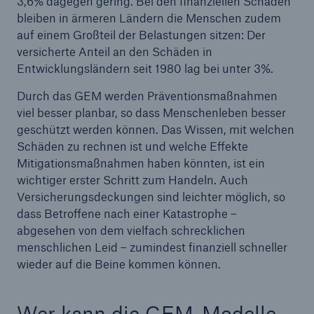
3,6% dagegen gering. Bei den finanziellen Schäden
bleiben in ärmeren Ländern die Menschen zudem
auf einem Großteil der Belastungen sitzen: Der
versicherte Anteil an den Schäden in
Entwicklungsländern seit 1980 lag bei unter 3%.
Durch das GEM werden Präventionsmaßnahmen
viel besser planbar, so dass Menschenleben besser
geschützt werden können. Das Wissen, mit welchen
Schäden zu rechnen ist und welche Effekte
Mitigationsmaßnahmen haben könnten, ist ein
wichtiger erster Schritt zum Handeln. Auch
Rückversicherung Leben/Gesundheit
Versicherungsdeckungen sind leichter möglich, so
MIRA Digital Suite
dass Betroffene nach einer Katastrophe –
abgesehen von dem vielfach schrecklichen
menschlichen Leid – zumindest finanziell schneller
wieder auf die Beine kommen können.
Wer kann die GEM-Modelle