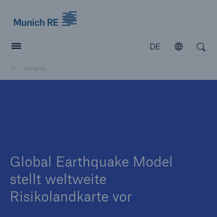
Munich Re logo
DE
Öffnen
Open search
Insights
Versicherer
Versicherer
Unsere Lösungen für Versicherer
Global Earthquake Model
stellt weltweite
Risikolandkarte vor