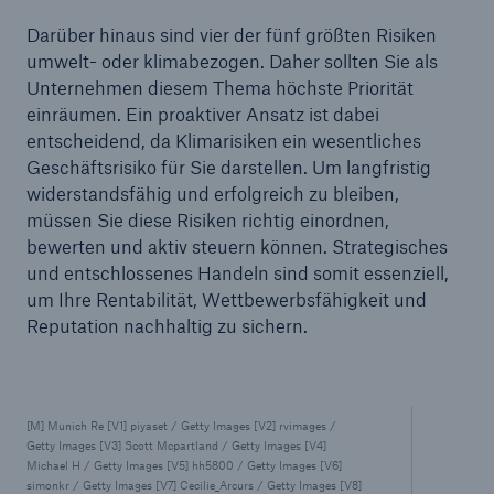
Darüber hinaus sind vier der fünf größten Risiken
umwelt- oder klimabezogen. Daher sollten Sie als
Unternehmen diesem Thema höchste Priorität
einräumen. Ein proaktiver Ansatz ist dabei
entscheidend, da Klimarisiken ein wesentliches
Geschäftsrisiko für Sie darstellen. Um langfristig
widerstandsfähig und erfolgreich zu bleiben,
müssen Sie diese Risiken richtig einordnen,
bewerten und aktiv steuern können. Strategisches
und entschlossenes Handeln sind somit essenziell,
um Ihre Rentabilität, Wettbewerbsfähigkeit und
Reputation nachhaltig zu sichern.
[M] Munich Re [V1] piyaset / Getty Images [V2] rvimages /
Getty Images [V3] Scott Mcpartland / Getty Images [V4]
Michael H / Getty Images [V5] hh5800 / Getty Images [V6]
simonkr / Getty Images [V7] Cecilie_Arcurs / Getty Images [V8]