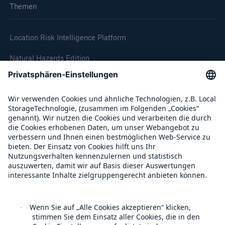
Themen
Location Risk Intelligence Platform
Natural Hazards Edition
Climate Change Edition
Climate Financial Impact Edition
Wildfire HD Edition
On-Demand
Reporting Edition
Unternehmen