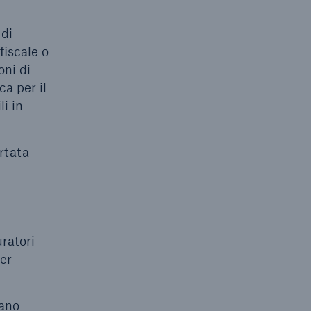
 di
fiscale o
oni di
a per il
i in
ortata
ratori
ter
dano