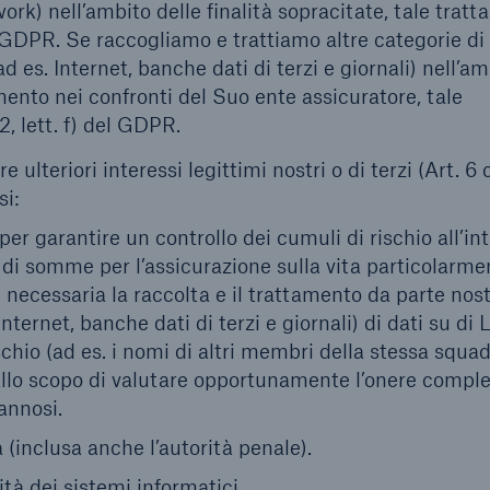
ork) nell’ambito delle finalità sopracitate, tale trat
del GDPR. Se raccogliamo e trattiamo altre categorie di
ad es. Internet, banche dati di terzi e giornali) nell’a
mento nei confronti del Suo ente assicuratore, tale
2, lett. f) del GDPR.
 ulteriori interessi legittimi nostri o di terzi (Art. 6 co
si:
er garantire un controllo dei cumuli di rischio all’in
di somme per l’assicurazione sulla vita particolarme
 necessaria la raccolta e il trattamento da parte nos
ternet, banche dati di terzi e giornali) di dati su di L
ischio (ad es. i nomi di altri membri della stessa squad
) allo scopo di valutare opportunamente l’onere compl
annosi.
 (inclusa anche l’autorità penale).
ità dei sistemi informatici.