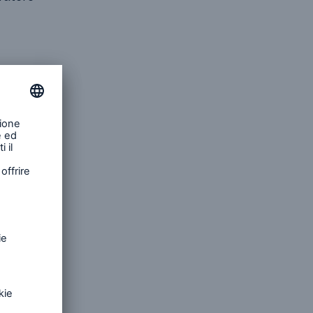
in
tariffe,
ceviamo
hi. Nel
ona. Per
ro di
di
one i
ersona.
ento
a
ilevanti