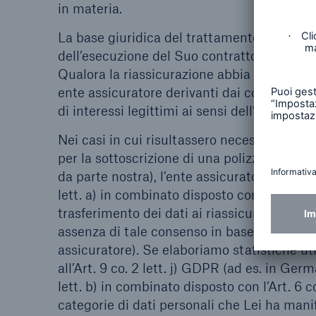
in materia.
La base giuridica del trattamento dei Suoi 
dell’esecuzione del Suo contratto assicurativ
Qualora la riassicurazione abbia luogo per
ente assicuratore derivanti dai contratti ass
di interessi legittimi ai sensi dell’Art. 6 co.
Nei casi in cui risultassero necessarie parti
per la sottoscrizione di una polizza di assi
da parte nostra), l’ente assicuratore acquisi
lett. a) in combinato disposto con l’Art. 7
trasferimento dei dati ai riassicuratori e i
assenza di tale consenso in base a normativ
assicuratore). Se elaboriamo statistiche ut
all’Art. 9 co. 2 lett. j) GDPR (ad es. in Ger
lett. b) in combinato disposto con l’Art. 6
categorie di dati personali che Lei ha mani