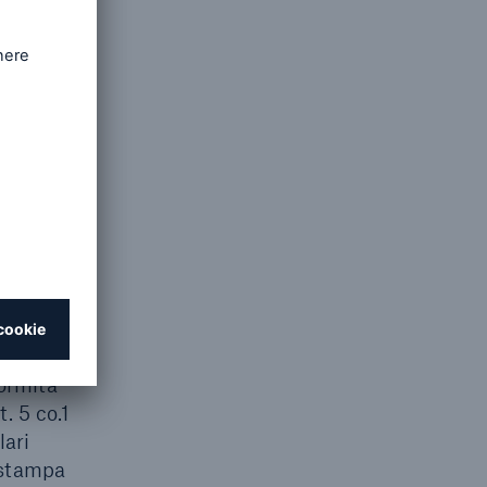
l GDPR.
 del Suo
 tutela
anitari
empimento
o. 2,
che un
essi in
Suo ente
formità
. 5 co.1
lari
a stampa