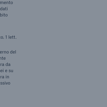
tamento
 dati
mbito
. 1 lett.
terno del
nte
tra da
ei e su
ra in
essivo