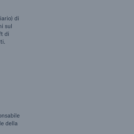
ario) di
i sul
t di
ti.
onsabile
le della