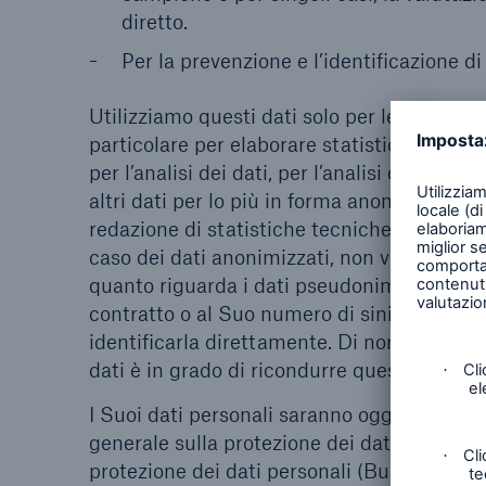
diretto.
Per la prevenzione e l’identificazione di
Utilizziamo questi dati solo per le finalità 
particolare per elaborare statistiche tecnich
per l’analisi dei dati, per l’analisi di sche
altri dati per lo più in forma anonimizzata o
redazione di statistiche tecniche generali (a
caso dei dati anonimizzati, non vi è alcuna 
quanto riguarda i dati pseudonimizzati, ric
contratto o al Suo numero di sinistro, ma 
identificarla direttamente. Di norma solo l
dati è in grado di ricondurre questi dati ps
I Suoi dati personali saranno oggetto di tr
generale sulla protezione dei dati (GDPR) d
protezione dei dati personali (Bundesdaten