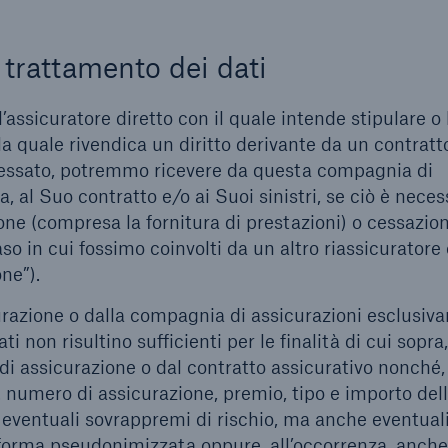
l trattamento dei dati
l’assicuratore diretto con il quale intende stipulare o
la quale rivendica un diritto derivante da un contratt
teressato, potremmo ricevere da questa compagnia di
ta, al Suo contratto e/o ai Suoi sinistri, se ciò è neces
ione (compresa la fornitura di prestazioni) o cessazio
caso in cui fossimo coinvolti da un altro riassicurator
ne”).
urazione o dalla compagnia di assicurazioni esclusi
i non risultino sufficienti per le finalità di cui sopra,
 di assicurazione o dal contratto assicurativo nonché,
s. numero di assicurazione, premio, tipo e importo del
si eventuali sovrappremi di rischio, ma anche eventual
 in forma pseudonimizzata oppure, all’occorrenza, anch