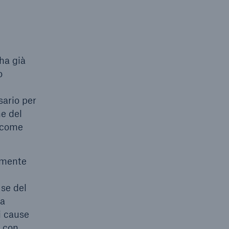
 ha già
o
sario per
ne del
e come
vamente
 se del
la
i cause
e con