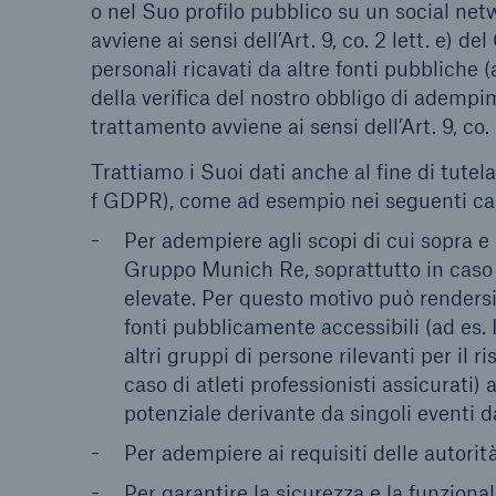
o nel Suo profilo pubblico su un social netw
avviene ai sensi dell’Art. 9, co. 2 lett. e) 
personali ricavati da altre fonti pubbliche (
della verifica del nostro obbligo di adempi
trattamento avviene ai sensi dell’Art. 9, co. 
Trattiamo i Suoi dati anche al fine di tutelare
f GDPR), come ad esempio nei seguenti ca
Per adempiere agli scopi di cui sopra e p
Gruppo Munich Re, soprattutto in caso 
elevate. Per questo motivo può rendersi
fonti pubblicamente accessibili (ad es. In
altri gruppi di persone rilevanti per il r
caso di atleti professionisti assicurati
potenziale derivante da singoli eventi d
Per adempiere ai requisiti delle autorità
Per garantire la sicurezza e la funzional