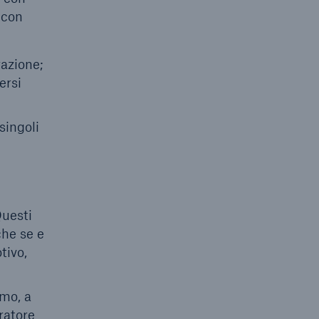
 con
razione;
ersi
singoli
Questi
che se e
tivo,
amo, a
ratore