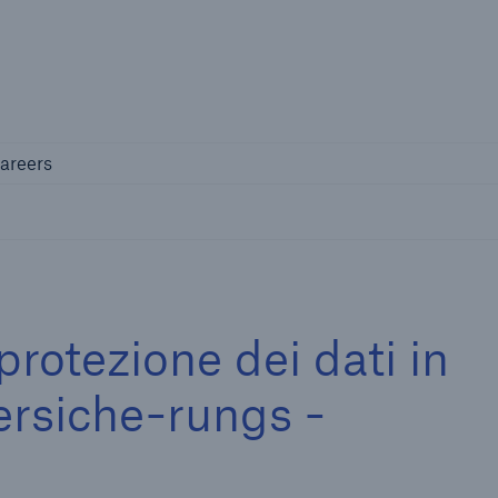
Not if, but 
any
Careers
areers
protezione dei dati in
rsiche-rungs -