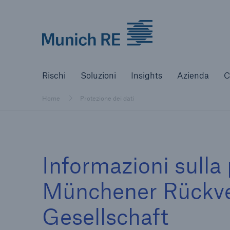
Munich Re logo
Risks
Solutions
Insights
Comp
Rischi
Soluzioni
Insights
Azienda
C
Home
Protezione dei dati
Informazioni sulla 
Münchener Rückve
Gesellschaft