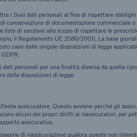
ltre i Suoi dati personali al fine di rispettare obblighi
go di conservazione di documentazione commerciale e 
 liste di sanzioni allo scopo di rispettare le prescrizi
mpio, il Regolamento UE 2580/2001). La base giuridic
to caso dalle singole disposizioni di legge applicabil
c) GDPR.
 dati personali per una finalità diversa da quella rip
o delle disposizioni di legge.
ll’ente assicuratore. Questo avviene perché gli assicu
cono alcuni dei propri diritti ai riassicuratori, per po
rapporto assicurativo.
ompagnie di riassicurazione qualora queste non inten