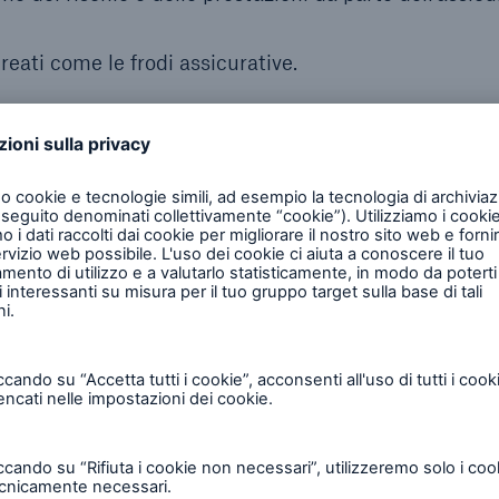
 reati come le frodi assicurative.
sopra riportate e per altri scopi con esse compatibili (
e sulle assicurazioni, ad es. per lo sviluppo di nuove 
mi di danno o per rispettare normative di vigilanza). Ri
, se richiesto a fini statistici, pseudonimizzata, per la
d es. sulla mortalità) o per la classificazione dei risc
possibilità di collegare le informazioni alla Sua pers
eviamo le informazioni rilevanti insieme al Suo nume
non il Suo nome o altre informazioni che permettono 
a compagnia di assicurazioni che ci mette a disposizi
eudonimizzati (ad es. il numero di sinistro) alla Sua p
attamento nel rispetto delle disposizioni del Regolam
ell’Unione europea, della legge federale tedesca sull
schutzgesetz - BDSG) nonché di tutte le altre leggi r