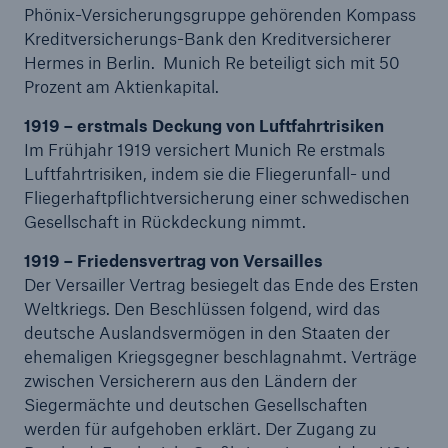
Phönix-Versicherungsgruppe gehörenden Kompass
Kreditversicherungs-Bank den Kreditversicherer
Hermes in Berlin. Munich Re beteiligt sich mit 50
Prozent am Aktienkapital.
1919 – erstmals Deckung von Luftfahrtrisiken
Im Frühjahr 1919 versichert Munich Re erstmals
Luftfahrtrisiken, indem sie die Fliegerunfall- und
Fliegerhaftpflichtversicherung einer schwedischen
Gesellschaft in Rückdeckung nimmt.
1919 – Friedensvertrag von Versailles
Fakten
Der Versailler Vertrag besiegelt das Ende des Ersten
CLARA reduziert die Wartezeit bis zur
Weltkriegs. Den Beschlüssen folgend, wird das
Leistungsentscheidung in der BU-
deutsche Auslandsvermögen in den Staaten der
Versicherung bis zu
ehemaligen Kriegsgegner beschlagnahmt. Verträge
zwischen Versicherern aus den Ländern der
Siegermächte und deutschen Gesellschaften
werden für aufgehoben erklärt. Der Zugang zu