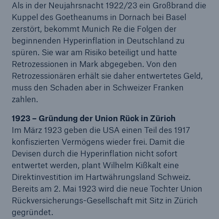
Als in der Neujahrsnacht 1922/23 ein Großbrand die
Kuppel des Goetheanums in Dornach bei Basel
zerstört, bekommt Munich Re die Folgen der
beginnenden Hyperinflation in Deutschland zu
spüren. Sie war am Risiko beteiligt und hatte
Retrozessionen in Mark abgegeben. Von den
Retrozessionären erhält sie daher entwertetes Geld,
muss den Schaden aber in Schweizer Franken
zahlen.
Lösungen
Cyber-Lösungen von Munich Re
1923 – Gründung der Union Rück in Zürich
Im März 1923 geben die USA einen Teil des 1917
konfiszierten Vermögens wieder frei. Damit die
Devisen durch die Hyperinflation nicht sofort
entwertet werden, plant Wilhelm Kißkalt eine
Direktinvestition im Hartwährungsland Schweiz.
Navigation schließen oder Escape-Taste drücken
Suche öff
Bereits am 2. Mai 1923 wird die neue Tochter Union
Home
Rückversicherungs-Gesellschaft mit Sitz in Zürich
gegründet.