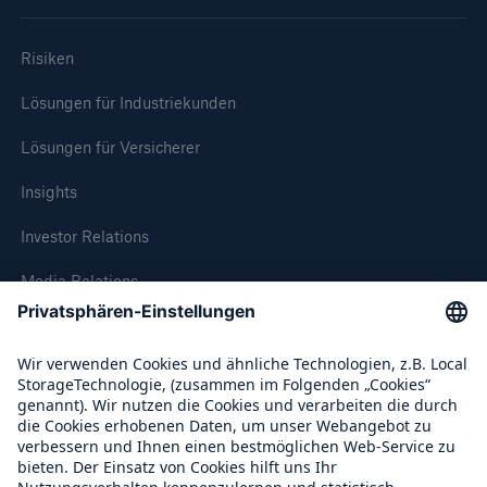
Risiken
Lösungen für Industriekunden
Lösungen für Versicherer
Insights
Investor Relations
Media Relations
Compliance
Über Munich Re
Munich Re Weltweit