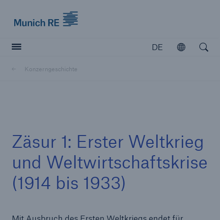
Munich Re logo
DE
Öffnen
Open searc
Konzerngeschichte
Versicherer
Versicherer
Unsere Lösungen für Versicherer
Zäsur 1: Erster Weltkrieg
und Weltwirtschaftskrise
(1914 bis 1933)
Mit Ausbruch des Ersten Weltkriegs endet für