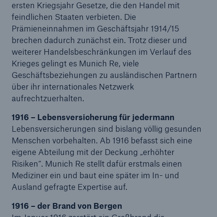
ersten Kriegsjahr Gesetze, die den Handel mit
feindlichen Staaten verbieten. Die
Reinsurance Property/Casualty
Prämieneinnahmen im Geschäftsjahr 1914/15
Marine Trend Radar 2025
brechen dadurch zunächst ein. Trotz dieser und
weiterer Handelsbeschränkungen im Verlauf des
Krieges gelingt es Munich Re, viele
Geschäftsbeziehungen zu ausländischen Partnern
über ihr internationales Netzwerk
aufrechtzuerhalten.
Naturkatastrophen
1916 – Lebensversicherung für jedermann
Versicherungslücke: der Anteil der nicht
Lebensversicherungen sind bislang völlig gesunden
versicherten Schäden aus Naturkatastrophen
Menschen vorbehalten. Ab 1916 befasst sich eine
seit 1980 beträgt
eigene Abteilung mit der Deckung „erhöhter
Risiken“. Munich Re stellt dafür erstmals einen
Mediziner ein und baut eine später im In- und
Ausland gefragte Expertise auf.
71.8%
1916 – der Brand von Bergen