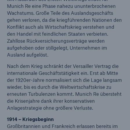
Munich Re eine Phase nahezu ununterbrochenen
Wachstums. Große Teile des Auslandsgeschäfts
gehen verloren, da die kriegführenden Nationen den
Konflikt auch als Wirtschaftskrieg verstehen und
Tech Trend Radar 2026
den Handel mit feindlichen Staaten verbieten.
Our expert perspective for insurance
Zahllose Rückversicherungsverträge werden
aufgehoben oder stillgelegt, Unternehmen im
Ausland aufgelöst.
Nach dem Krieg schränkt der Versailler Vertrag die
internationale Geschäftstätigkeit ein. Erst ab Mitte
der 1920er-Jahre normalisiert sich die Lage langsam
wieder, bis es durch die Weltwirtschaftskrise zu
erneuten Turbulenzen kommt. Munich Re übersteht
die Krisenjahre dank ihrer konservativen
Anlagestrategie ohne größere Verluste.
1914 – Kriegsbeginn
Großbritannien und Frankreich erlassen bereits im