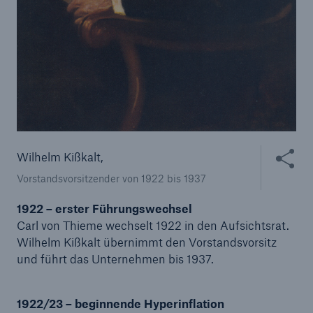
Inhalte te
Wilhelm Kißkalt,
Vorstandsvorsitzender von 1922 bis 1937
Rückversicherung Leben/Gesundheit
MIRA Digital Suite
1922 – erster Führungswechsel
Carl von Thieme wechselt 1922 in den Aufsichtsrat.
Wilhelm Kißkalt übernimmt den Vorstandsvorsitz
und führt das Unternehmen bis 1937.
1922/23 – beginnende Hyperinflation