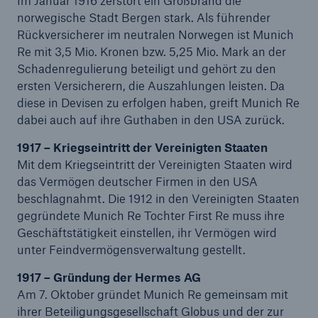
Im Januar 1916 zerstört ein Großbrand die
norwegische Stadt Bergen stark. Als führender
Rückversicherer im neutralen Norwegen ist Munich
Re mit 3,5 Mio. Kronen bzw. 5,25 Mio. Mark an der
Schadenregulierung beteiligt und gehört zu den
ersten Versicherern, die Auszahlungen leisten. Da
diese in Devisen zu erfolgen haben, greift Munich Re
dabei auch auf ihre Guthaben in den USA zurück.
1917 – Kriegseintritt der Vereinigten Staaten
Mit dem Kriegseintritt der Vereinigten Staaten wird
das Vermögen deutscher Firmen in den USA
beschlagnahmt. Die 1912 in den Vereinigten Staaten
gegründete Munich Re Tochter First Re muss ihre
Geschäftstätigkeit einstellen, ihr Vermögen wird
Lösungen
unter Feindvermögensverwaltung gestellt.
Sachdeckung durch einen leistungsfähigen
1917 – Gründung der Hermes AG
Rückversicherungspartner
Am 7. Oktober gründet Munich Re gemeinsam mit
ihrer Beteiligungsgesellschaft Globus und der zur