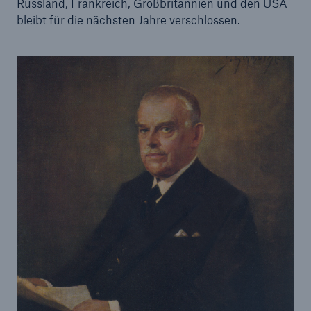
50 %
Russland, Frankreich, Großbritannien und den USA
bleibt für die nächsten Jahre verschlossen.
Cyber
Geschätzte globale wirtschaftliche Kosten der
Internetkriminalität
600 bn
US Dollar im Jahr 2018