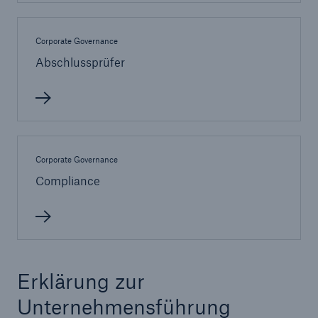
Corporate Governance
Abschlussprüfer
Corporate Governance
Compliance
Lösungen
Sachdeckung durch einen leistungsfähigen
Erklärung zur
Rückversicherungspartner
Unternehmensführung