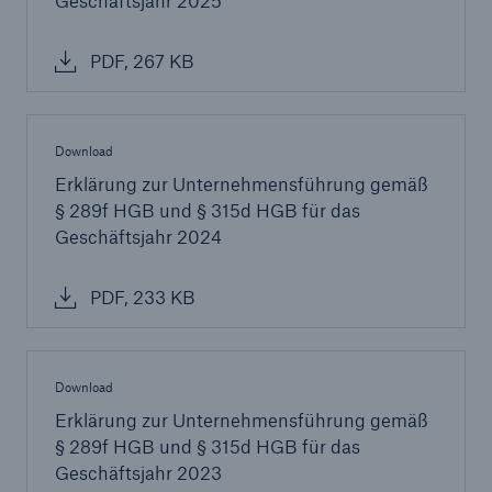
Geschäftsjahr 2025
50 %
PDF, 267 KB
Download
Cyber
Erklärung zur Unternehmensführung gemäß
Geschätzte globale wirtschaftliche Kosten der
§ 289f HGB und § 315d HGB für das
Internetkriminalität
Geschäftsjahr 2024
PDF, 233 KB
600 bn
Download
US Dollar im Jahr 2018
Erklärung zur Unternehmensführung gemäß
§ 289f HGB und § 315d HGB für das
Geschäftsjahr 2023