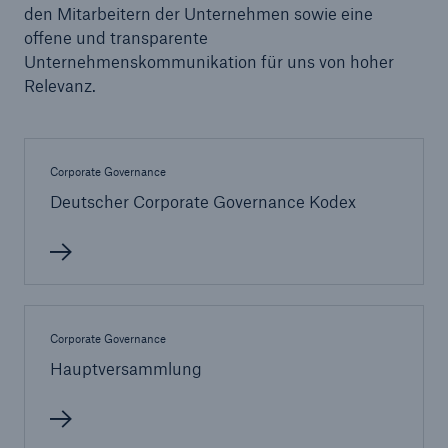
den Mitarbeitern der Unternehmen sowie eine
offene und transparente
Reinsurance Property/Casualty
Unternehmenskommunikation für uns von hoher
Marine Trend Radar 2025
Relevanz.
Corporate Governance
Deutscher Corporate Governance Kodex
Naturkatastrophen
Versicherungslücke: der Anteil der nicht
versicherten Schäden aus Naturkatastrophen
seit 1980 beträgt
Corporate Governance
Hauptversammlung
71.8%