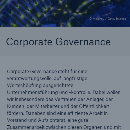
© Malorny / Getty Images
Tech Trend Radar 2026
Our expert perspective for insurance
Corporate Governance
Corporate Governance steht für eine
verantwortungsvolle, auf langfristige
Wertschöpfung ausgerichtete
Unternehmensführung und -kontrolle. Dabei wollen
wir insbesondere das Vertrauen der Anleger, der
Kunden, der Mitarbeiter und der Öffentlichkeit
fördern. Daneben sind eine effiziente Arbeit in
Vorstand und Aufsichtsrat, eine gute
Zusammenarbeit zwischen diesen Organen und mit