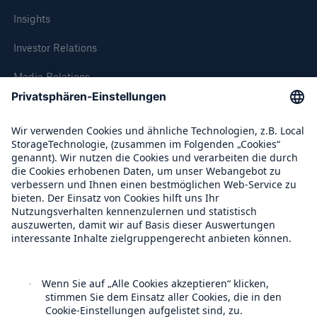
Insights
Investor Relations
Media Relations
Compliance
Über Munich Re
Munich Re Weltweit
Follow us