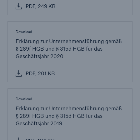
PDF, 249 KB
Download
Erklärung zur Unternehmensführung gemäß
§ 289f HGB und § 315d HGB für das
Geschäftsjahr 2020
Lösungen
PDF, 201 KB
Cyber-Lösungen von Munich Re
Download
Erklärung zur Unternehmensführung gemäß
Navigation schließen oder Escape-Taste drücken
Suche öff
§ 289f HGB und § 315d HGB für das
Geschäftsjahr 2019
Home