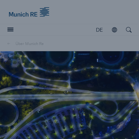
Munich Re logo
DE
Öffnen
Open searc
Über Munich Re
Versicherer
Versicherer
Unsere Lösungen für Versicherer