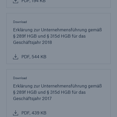
PDF, 194 KB
Unternehmen
Über Munich Re
Download
Erklärung zur Unternehmensführung gemäß
Corporate Governance
§ 289f HGB und § 315d HGB für das
Seite öffnen
Geschäftsjahr 2018
Deutscher Corporate Governance Kodex
PDF, 544 KB
Hauptversammlung
Abschlussprüfer
Download
Erklärung zur Unternehmensführung gemäß
Compliance
§ 289f HGB und § 315d HGB für das
Bekämpfung von Korruption
Geschäftsjahr 2017
Verhaltenskodex – Munich Re (Gruppe)
PDF, 439 KB