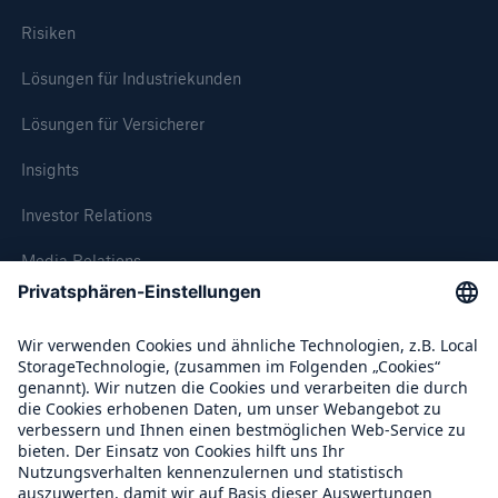
Risiken
Lösungen für Industriekunden
Lösungen für Versicherer
Insights
Investor Relations
Media Relations
Compliance
Über Munich Re
Munich Re Weltweit