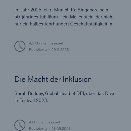
50-jähriges Bestehen
Im Jahr 2025 feiert Munich Re Singapore sein
50-jähriges Jubiläum – ein Meilenstein, der nicht
nur ein halbes Jahrhundert Geschäftstätigkeit in
Südostasien markiert, sondern auch ein Beweis
für das anhaltende Engagement von Munich Re
4,5 Minuten Lesezeit
für Innovation, Resilienz und Partnerschaft im
Publiziert am
20.11.2025
gesamten asiatisch-pazifischen Raum ist.
Die Macht der Inklusion
Sarah Boddey, Global Head of DEI, über das Dive
In Festival 2023.
4 Minuten Lesezeit
Publiziert am
28.09.2023