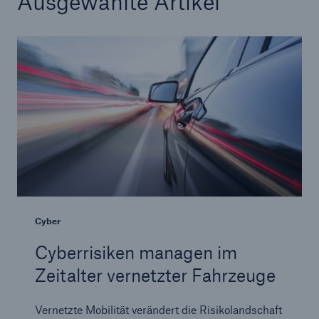
Ausgewählte Artikel
Reinsurance Property/Casualty
Marine Trend Radar 2025
Naturkatastrophen
Versicherungslücke: der Anteil der nicht
versicherten Schäden aus Naturkatastrophen
seit 1980 beträgt
Cyber
Cyberrisiken managen im
Zeitalter vernetzter Fahrzeuge
71.8%
Vernetzte Mobilität verändert die Risikolandschaft