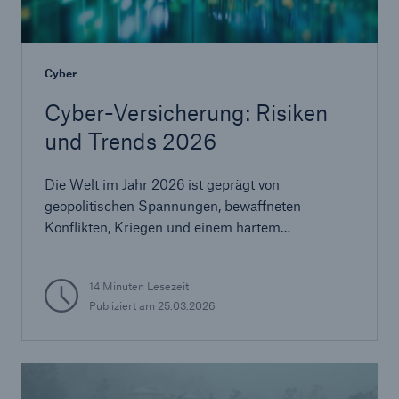
Cyber
Cyber-Versicherung: Risiken
und Trends 2026
Die Welt im Jahr 2026 ist geprägt von
geopolitischen Spannungen, bewaffneten
Konflikten, Kriegen und einem hartem
Wettbewerb in Zukunftsbranchen sowie einer
Cyber-Bedrohungslandschaft, die ein
14 Minuten Lesezeit
entschlossenes Risikomanagement erfordert.
Publiziert am
25.03.2026