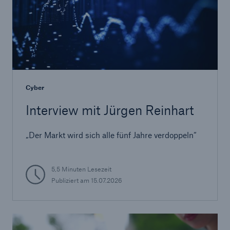
Cyber
Interview mit Jürgen Reinhart
Rückversicherung Leben/Gesundheit
„Der Markt wird sich alle fünf Jahre verdoppeln“
MIRA Digital Suite
5,5 Minuten Lesezeit
Publiziert am
15.07.2026