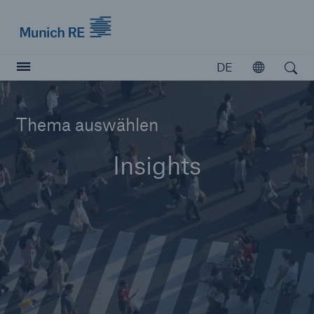
Munich Re logo
DE
Öffnen
Open search
Versicherer
Thema auswählen
Versicherer
Insights
Unsere Lösungen für Versicherer