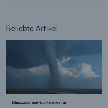
Risiken
Lösungen
Beliebte Artikel
Insights
Unternehmen
Karriere
Klimawandel und Naturkatastrophen