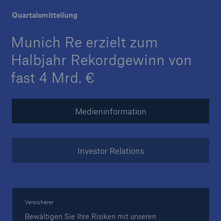
Quartalsmitteilung
Munich Re erzielt zum
Tech Trend Radar 2026
Halbjahr Rekordgewinn von
Our expert perspective for insurance
fast 4 Mrd. €
Medieninformation
Investor Relations
Versicherer
Bewältigen Sie Ihre Risiken mit unseren