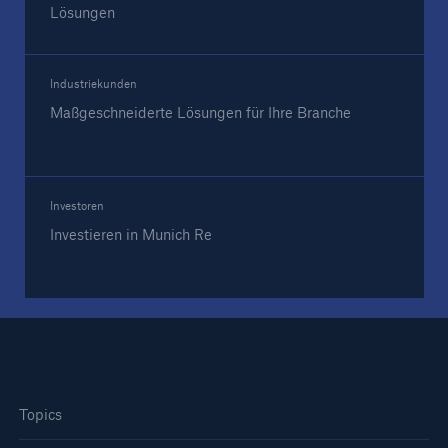
Lösungen
Reinsurance Property/Casualty
Marine Trend Radar 2025
Industriekunden
Maßgeschneiderte Lösungen für Ihre Branche
Investoren
Naturkatastrophen
Investieren in Munich Re
Versicherungslücke: der Anteil der nicht
versicherten Schäden aus Naturkatastrophen
seit 1980 beträgt
71.8%
Topics