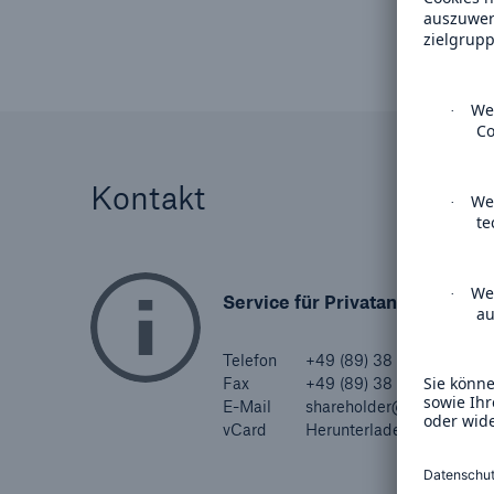
Kontakt
Service für Privatanleger
Telefon
+49 (89) 38 91-22 55
Fax
+49 (89) 38 91-7 22 55
E-Mail
shareholder@munichre.c
vCard
Herunterladen