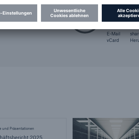
Meldung von
Fax
+49 
E-Mail
sha
vCard
Her
e und Präsentationen
häftsbericht 2025