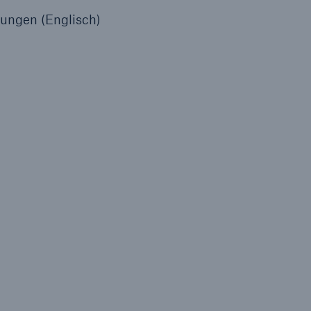
zungen (Englisch)
Lösungen
n
Cyber-Lösungen von Munich
Re
18
eit