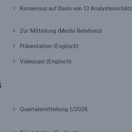
Konsensus auf Basis von 13 Analystenschät
600 b
A reduziert die
Zur Mitteilung (Media Relations)
zeit bis zur
US Dollar im Jahr 20
tungsentscheidung in
Präsentation (Englisch)
BU-Versicherung bis zu
Videocast (Englisch)
0 %
6
Quartalsmitteilung 1/2026
Rückversicherung Leben/Gesundh
MIRA Digital Suite