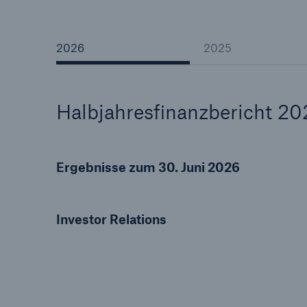
2026
2025
Tech Trend Radar 2026
Halbjahresfinanzbericht 20
Our expert perspective f
insurance
Ergebnisse zum 30. Juni 2026
Investor Relations