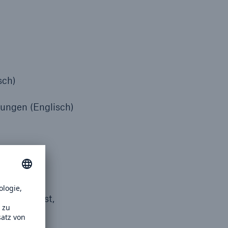
Suche öffne
sch)
zungen (Englisch)
, Audiocast,