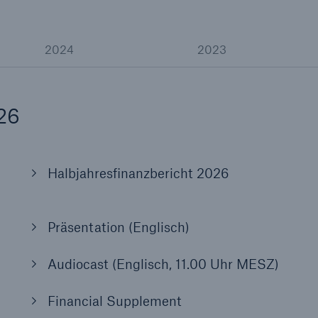
Ante
Sch
Natu
2024
2023
betr
26
Reinsurance Property/Casualty
or
Marine Trend Radar 2025
Halbjahresfinanzbericht 2026
Präsentation (Englisch)
Cyber
Geschätzte globale
Audiocast (Englisch, 11.00 Uhr MESZ)
wirtschaftliche Kosten d
Internetkriminalität
Financial Supplement