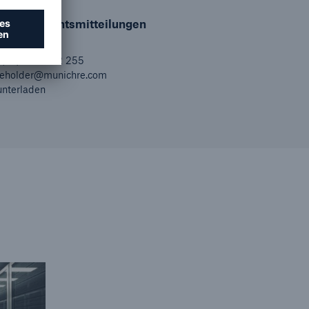
 Stimmrechtsmitteilungen
(89) 38 91-72 255
reholder@munichre.com
unterladen