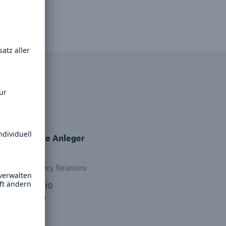
nstitutionelle Anleger
er-Hussong
 & Rating Agency Relations
 89 38 91-39 10
munichre.com
unterladen