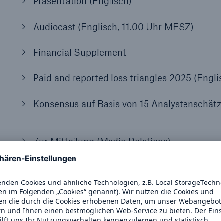
Präsentation (Englisch)
Audiocast (Englisch, 11.00 Uhr MESZ)
Financial Supplement
Paid and reported loss triangles 2025 (Engli
Konsensus auf Basis von 15 Analystenschät
Zur Mitteilung (Media Relations)
Präsentation (Englisch)
Quartals-Medienkonferenz (Telefonkonferenz
Englisch, 9.00 Uhr MESZ)