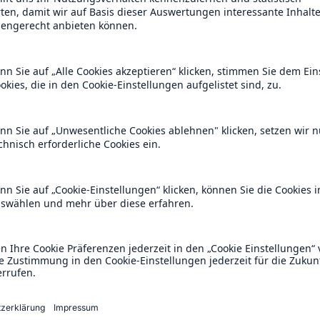
Service für i
Christian Beck
Leiter Investor
om
Telefon
+49
E-Mail
IR@
vCard
Her