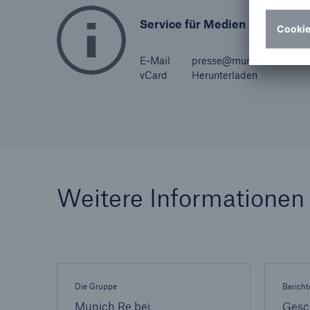
Service für Medien
E-Mail
presse@munichre.com
vCard
Herunterladen
Weitere Informationen
Die Gruppe
Bericht
Munich Re bei
Gesc