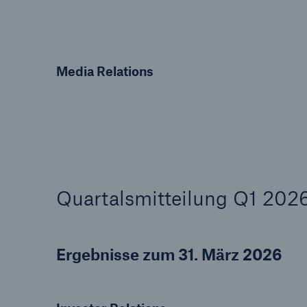
Lösungen
Sachdeckung durch einen
Fakten
leistungsfähigen
CLAR
Media Relations
Rückversicherungspartner
Warte
Leis
der 
5
Quartalsmitteilung Q1 202
Ergebnisse zum 31. März 2026