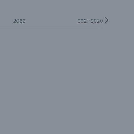
il der nicht versicherten
äden aus
rkatastrophen seit 1980
2022
2021-2020
ägt
71.8%
er