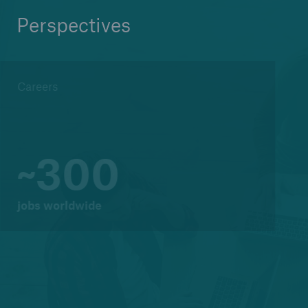
Perspectives
Careers
~300
jobs worldwide