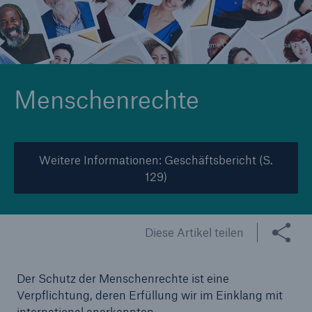
© Plume Creative / Getty Images
Tech Trend Radar 2026
Our expert perspective for insurance
Menschenrechte
Weitere Informationen: Geschäftsbericht (S.
129)
Diese Artikel teilen
Der Schutz der Menschenrechte ist eine
Verpflichtung, deren Erfüllung wir im Einklang mit
international anerkannten