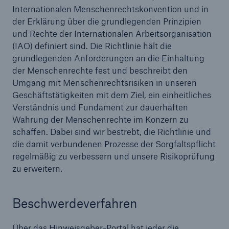
Internationalen Menschenrechtskonvention und in
der Erklärung über die grundlegenden Prinzipien
und Rechte der Internationalen Arbeitsorganisation
(IAO) definiert sind. Die Richtlinie hält die
grundlegenden Anforderungen an die Einhaltung
der Menschenrechte fest und beschreibt den
Umgang mit Menschenrechtsrisiken in unseren
Geschäftstätigkeiten mit dem Ziel, ein einheitliches
Verständnis und Fundament zur dauerhaften
Wahrung der Menschenrechte im Konzern zu
schaffen. Dabei sind wir bestrebt, die Richtlinie und
Fakten
die damit verbundenen Prozesse der Sorgfaltspflicht
regelmäßig zu verbessern und unsere Risikoprüfung
CLARA reduziert die Wartezeit bis zur
zu erweitern.
Leistungsentscheidung in der BU-
Versicherung bis zu
Beschwerdeverfahren
Über das
Hinweisgeber-Portal
hat jeder die