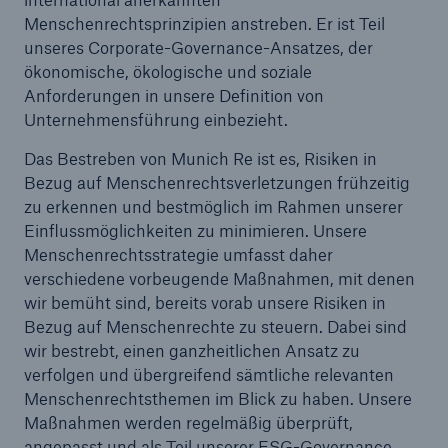
Menschenrechtsprinzipien anstreben. Er ist Teil
unseres Corporate-Governance-Ansatzes, der
Reinsurance Property/Casualty
ökonomische, ökologische und soziale
Marine Trend Radar 2025
Anforderungen in unsere Definition von
Unternehmensführung einbezieht.
Das Bestreben von Munich Re ist es, Risiken in
Bezug auf Menschenrechtsverletzungen frühzeitig
zu erkennen und bestmöglich im Rahmen unserer
Naturkatastrophen
Einflussmöglichkeiten zu minimieren. Unsere
Menschenrechtsstrategie umfasst daher
Versicherungslücke: der Anteil der nicht
verschiedene vorbeugende Maßnahmen, mit denen
versicherten Schäden aus Naturkatastrophen
wir bemüht sind, bereits vorab unsere Risiken in
seit 1980 beträgt
Bezug auf Menschenrechte zu steuern. Dabei sind
wir bestrebt, einen ganzheitlichen Ansatz zu
verfolgen und übergreifend sämtliche relevanten
Menschenrechtsthemen im Blick zu haben. Unsere
71.8%
Maßnahmen werden regelmäßig überprüft,
angepasst und als Teil unserer ESG-Governance