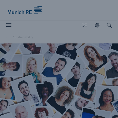
Munich Re logo
DE
Öffnen
Open searc
Sustainability
Versicherer
Versicherer
Unsere Lösungen für Versicherer