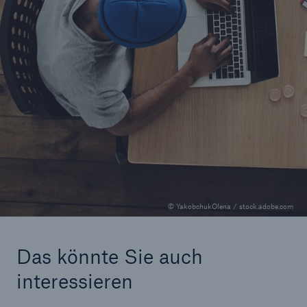
Facts
We operate at
50+
sites worldwide
© YakobchukOlena / stock.adobe.com
Das könnte Sie auch
interessieren