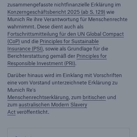
zusammengefasste nichtfinanzielle Erklärung im
Konzerngeschäftsbericht 2025 (ab S. 129)
wie
Munich Re ihre Verantwortung für Menschenrechte
wahrnimmt. Diese dient auch als
Fortschrittsmitteilung für den UN Global Compact
(CoP)
und die
Principles for Sustainable
Insurance (PSI)
, sowie als Grundlage für die
Berichterstattung gemäß der
Principles for
Responsible Investment (PRI)
.
Lösungen
Cyber-Lösungen von Munich Re
Darüber hinaus wird im Einklang mit Vorschriften
eine vom Vorstand unterzeichnete Erklärung zu
Munich Re's
Menschenrechtserklärung
, zum
britischen
und
zum
australischen Modern Slavery
Act
veröffentlicht.
Navigation schließen oder Escape-Taste drücken
Suche öff
Home