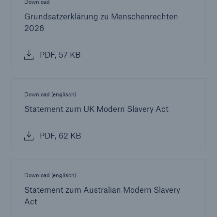
Download
Unternehmen
Grundsatzerklärung zu Menschenrechten
2026
Sustainability
PDF, 57 KB
Seite öffnen
Klimaambition & Reporting
Download (englisch)
Menschenrechte
Statement zum UK Modern Slavery Act
Download Center
PDF, 62 KB
Nachrichten
Download (englisch)
Statement zum Australian Modern Slavery
Act