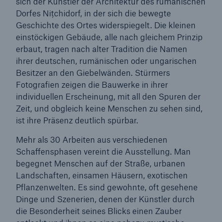
sich der Künstler der Architektur des rumänischen
Dorfes Nițchidorf, in der sich die bewegte
Geschichte des Ortes widerspiegelt. Die kleinen
einstöckigen Gebäude, alle nach gleichem Prinzip
erbaut, tragen nach alter Tradition die Namen
ihrer deutschen, rumänischen oder ungarischen
Besitzer an den Giebelwänden. Stürmers
Fotografien zeigen die Bauwerke in ihrer
individuellen Erscheinung, mit all den Spuren der
Zeit, und obgleich keine Menschen zu sehen sind,
ist ihre Präsenz deutlich spürbar.
Fakten
Mehr als 30 Arbeiten aus verschiedenen
Schaffensphasen vereint die Ausstellung. Man
CLARA reduziert die Wartezeit bis zur
begegnet Menschen auf der Straße, urbanen
Leistungsentscheidung in der BU-
Landschaften, einsamen Häusern, exotischen
Versicherung bis zu
Pflanzenwelten. Es sind gewohnte, oft gesehene
Dinge und Szenerien, denen der Künstler durch
die Besonderheit seines Blicks einen Zauber