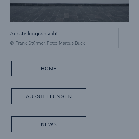
Unternehmen
Munich Re Art Collection
Ausstellungsansicht
Ausstellungen
© Frank Stürmer, Foto: Marcus Buck
Seite öffnen
HOME
Aktuell
UNIQUE EDITIONS
AUSSTELLUNGEN
Ausstellungsarchiv
M+M | Kette und Schuss
NEWS
Peter Krauskopf | Paintings 2015-2019