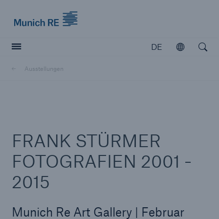
Munich Re logo
DE
Öffnen
Open searc
Ausstellungen
Versicherer
Versicherer
Unsere Lösungen für Versicherer
FRANK STÜRMER
FOTOGRAFIEN 2001 -
2015
Munich Re Art Gallery | Februar