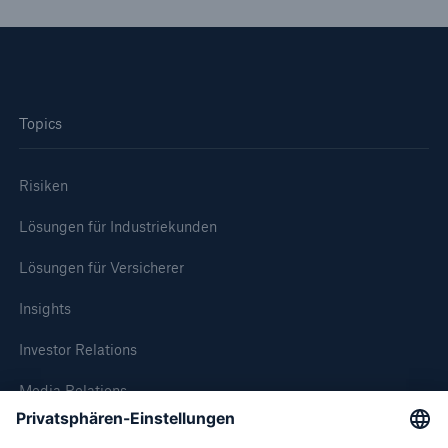
Roland Fischer | Portraits and Places
Martin Fengel | Risiko Fengel
STARTUPART II
Topics
Q & A
Risiken
STARTUPART I
Lösungen für Industriekunden
Frank Stürmer | Fotografien 2001-2015
Lösungen für Versicherer
Ignacio Uriarte | Arbeit auf Papier
Insights
Investor Relations
Media Relations
Compliance