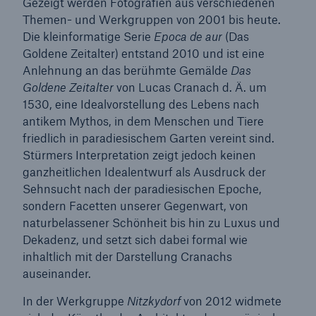
Gezeigt werden Fotografien aus verschiedenen
Themen- und Werkgruppen von 2001 bis heute.
Die kleinformatige Serie
Epoca de aur
(Das
Goldene Zeitalter) entstand 2010 und ist eine
Anlehnung an das berühmte Gemälde
Das
Goldene Zeitalter
von Lucas Cranach d. Ä. um
1530, eine Idealvorstellung des Lebens nach
antikem Mythos, in dem Menschen und Tiere
friedlich in paradiesischem Garten vereint sind.
Stürmers Interpretation zeigt jedoch keinen
ganzheitlichen Idealentwurf als Ausdruck der
Sehnsucht nach der paradiesischen Epoche,
sondern Facetten unserer Gegenwart, von
naturbelassener Schönheit bis hin zu Luxus und
Dekadenz, und setzt sich dabei formal wie
Lösungen
inhaltlich mit der Darstellung Cranachs
Sachdeckung durch einen leistungsfähigen
auseinander.
Rückversicherungspartner
In der Werkgruppe
Nitzkydorf
von 2012 widmete