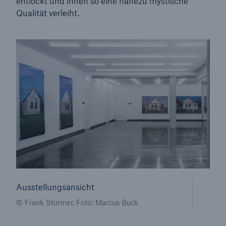
entlockt und ihnen so eine nahezu mystische
50 %
Qualität verleiht.
Cyber
Geschätzte globale wirtschaftliche Kosten der
Internetkriminalität
600 bn
Ausstellungsansicht
US Dollar im Jahr 2018
© Frank Stürmer, Foto: Marcus Buck