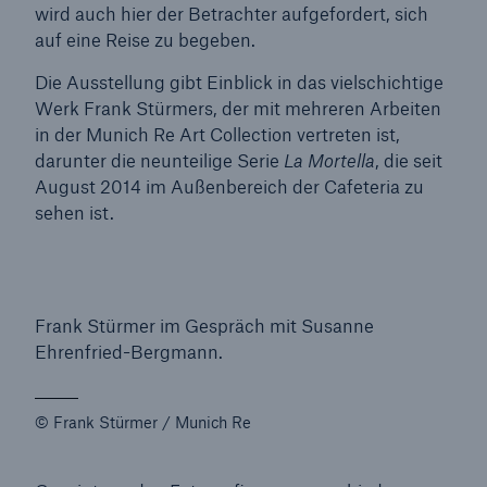
wird auch hier der Betrachter aufgefordert, sich
auf eine Reise zu begeben.
Reinsurance Property/Casualty
Die Ausstellung gibt Einblick in das vielschichtige
Marine Trend Radar 2025
Werk Frank Stürmers, der mit mehreren Arbeiten
in der Munich Re Art Collection vertreten ist,
darunter die neunteilige Serie
La Mortella
, die seit
August 2014 im Außenbereich der Cafeteria zu
sehen ist.
Naturkatastrophen
Versicherungslücke: der Anteil der nicht
versicherten Schäden aus Naturkatastrophen
Frank Stürmer im Gespräch mit Susanne
seit 1980 beträgt
Ehrenfried-Bergmann.
© Frank Stürmer / Munich Re
71.8%