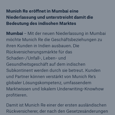
Munich Re eröffnet in Mumbai eine
Niederlassung und unterstreicht damit die
Bedeutung des indischen Marktes
Tech Trend Radar 2026
Our expert perspective for insurance
Mumbai
– Mit der neuen Niederlassung in Mumbai
möchte Munich Re die Geschäftsbeziehungen zu
ihren Kunden in Indien ausbauen. Die
Rückversicherungsmärkte für das
Schaden-/Unfall-, Leben- und
Gesundheitsgeschäft auf dem indischen
Subkontinent werden durch sie betreut. Kunden
und Partner können verstärkt von Munich Re‘s
globaler Lösungskompetenz, umfassendem
Marktwissen und lokalem Underwriting-Knowhow
profitieren.
Damit ist Munich Re einer der ersten ausländischen
Rückversicherer, der nach den Gesetzesänderungen