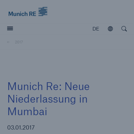
Munich Re logo
DE
Öffnen
Open searc
2017
Versicherer
Versicherer
Unsere Lösungen für Versicherer
Munich Re: Neue
Niederlassung in
Mumbai
03.01.2017