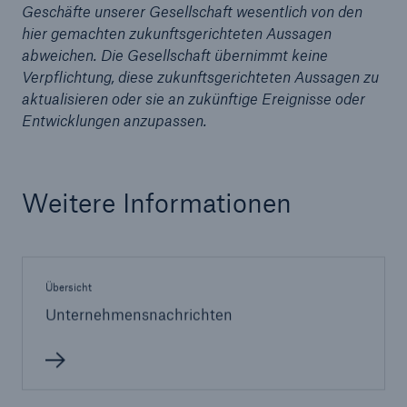
50 %
Geschäfte unserer Gesellschaft wesentlich von den
hier gemachten zukunftsgerichteten Aussagen
abweichen. Die Gesellschaft übernimmt keine
Verpflichtung, diese zukunftsgerichteten Aussagen zu
aktualisieren oder sie an zukünftige Ereignisse oder
Entwicklungen anzupassen.
Cyber
Geschätzte globale wirtschaftliche Kosten der
Internetkriminalität
Weitere Informationen
600 bn
Übersicht
Unternehmensnachrichten
US Dollar im Jahr 2018