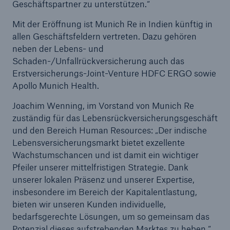
Geschäftspartner zu unterstützen.“
Mit der Eröffnung ist Munich Re in Indien künftig in
allen Geschäftsfeldern vertreten. Dazu gehören
neben der Lebens- und
Schaden-/Unfallrückversicherung auch das
Erstversicherungs-Joint-Venture HDFC ERGO sowie
Apollo Munich Health.
Joachim Wenning, im Vorstand von Munich Re
zuständig für das Lebensrückversicherungsgeschäft
und den Bereich Human Resources: „Der indische
Lebensversicherungsmarkt bietet exzellente
Wachstumschancen und ist damit ein wichtiger
Pfeiler unserer mittelfristigen Strategie. Dank
Lösungen
unserer lokalen Präsenz und unserer Expertise,
insbesondere im Bereich der Kapitalentlastung,
Sachdeckung durch einen leistungsfähigen
bieten wir unseren Kunden individuelle,
Rückversicherungspartner
bedarfsgerechte Lösungen, um so gemeinsam das
Potenzial dieses aufstrebenden Marktes zu heben.“