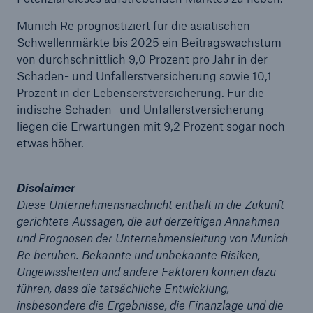
Munich Re prognostiziert für die asiatischen
Schwellenmärkte bis 2025 ein Beitragswachstum
von durchschnittlich 9,0 Prozent pro Jahr in der
Schaden- und Unfallerstversicherung sowie 10,1
Prozent in der Lebenserstversicherung. Für die
indische Schaden- und Unfallerstversicherung
liegen die Erwartungen mit 9,2 Prozent sogar noch
etwas höher.
Disclaimer
Fakten
Diese Unternehmensnachricht enthält in die Zukunft
CLARA reduziert die Wartezeit bis zur
gerichtete Aussagen, die auf derzeitigen Annahmen
Leistungsentscheidung in der BU-
und Prognosen der Unternehmensleitung von Munich
Versicherung bis zu
Re beruhen. Bekannte und unbekannte Risiken,
Ungewissheiten und andere Faktoren können dazu
führen, dass die tatsächliche Entwicklung,
insbesondere die Ergebnisse, die Finanzlage und die