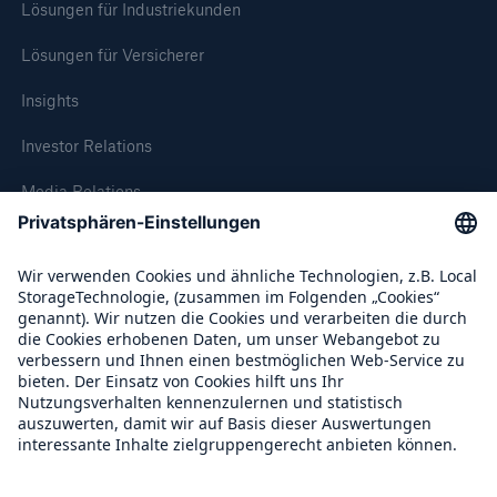
Lösungen für Industriekunden
Lösungen für Versicherer
Insights
Investor Relations
Media Relations
Lösungen
Compliance
Cyber-Lösungen von Munich Re
Über Munich Re
Munich Re Weltweit
Navigation schließen oder Escape-Taste drücken
Suche öff
Home
Follow us