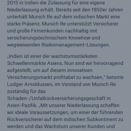
2015 in Indien die Zulassung für eine eigene
Niederlassung erhält. Bereits seit den 1950er Jahren
Reinsurance Property/Casualty
unterhält Munich Re auf dem indischen Markt eine
starke Präsenz. Munich Re unterstützt Versicherer
Marine Trend Radar 2025
und große Firmenkunden nachhaltig mit
versicherungstechnischem Knowhow und
wegweisenden Risikomanagement-Lösungen.
„Indien ist einer der wachstumsstärksten
Schwellenmärkte Asiens. Nun sind wir hervorragend
Naturkatastrophen
aufgestellt, um auf diesem innovativen
Versicherungslücke: der Anteil der nicht
Versicherungsmarkt profitabel zu wachsen,“ betonte
versicherten Schäden aus Naturkatastrophen
Ludger Arnoldussen, im Vorstand von Munich Re
seit 1980 beträgt
zuständig für das
Schaden-/Unfallrückversicherungsgeschäft in
Asien-Pazifik. „Mit unserer Niederlassung schaffen
wir ideale Voraussetzungen, um einer der führenden
71.8%
Rückversicherer auf dem indischen Subkontinent zu
werden und das Wachstum unserer Kunden und