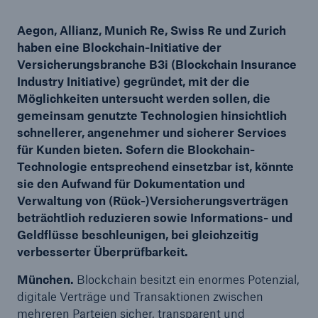
Aegon, Allianz, Munich Re, Swiss Re und Zurich
haben eine Blockchain-Initiative der
Versicherungsbranche B3i (Blockchain Insurance
Tech Trend Radar 2026
Industry Initiative) gegründet, mit der die
Our expert perspective for insurance
Möglichkeiten untersucht werden sollen, die
gemeinsam genutzte Technologien hinsichtlich
schnellerer, angenehmer und sicherer Services
für Kunden bieten. Sofern die Blockchain-
Technologie entsprechend einsetzbar ist, könnte
sie den Aufwand für Dokumentation und
Verwaltung von (Rück-)Versicherungsverträgen
beträchtlich reduzieren sowie Informations- und
Geldflüsse beschleunigen, bei gleichzeitig
verbesserter Überprüfbarkeit.
München.
Blockchain besitzt ein enormes Potenzial,
digitale Verträge und Transaktionen zwischen
mehreren Parteien sicher, transparent und