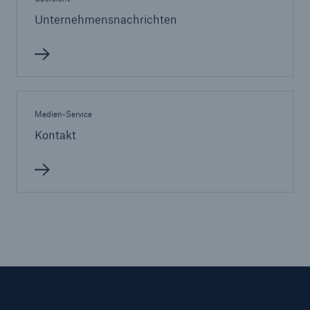
Unternehmensnachrichten
Medien-Service
Kontakt
Lösungen
Cyber-Lösungen von Munich Re
Navigation schließen oder Escape-Taste drücken
Suche öff
Home