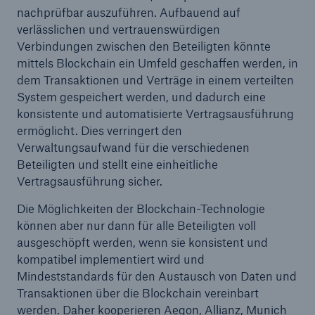
nachprüfbar auszuführen. Aufbauend auf
verlässlichen und vertrauenswürdigen
Reinsurance Property/Casualty
Verbindungen zwischen den Beteiligten könnte
Marine Trend Radar 2025
mittels Blockchain ein Umfeld geschaffen werden, in
dem Transaktionen und Verträge in einem verteilten
System gespeichert werden, und dadurch eine
konsistente und automatisierte Vertragsausführung
ermöglicht. Dies verringert den
Verwaltungsaufwand für die verschiedenen
Naturkatastrophen
Beteiligten und stellt eine einheitliche
Versicherungslücke: der Anteil der nicht
Vertragsausführung sicher.
versicherten Schäden aus Naturkatastrophen
Die Möglichkeiten der Blockchain-Technologie
seit 1980 beträgt
können aber nur dann für alle Beteiligten voll
ausgeschöpft werden, wenn sie konsistent und
kompatibel implementiert wird und
Mindeststandards für den Austausch von Daten und
71.8%
Transaktionen über die Blockchain vereinbart
werden. Daher kooperieren Aegon, Allianz, Munich