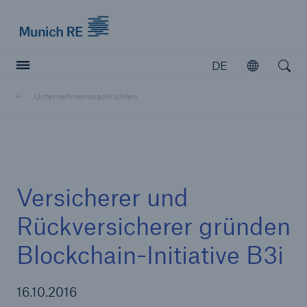
Munich Re logo
DE
Öffnen
Open searc
Unternehmensnachrichten
Versicherer
Versicherer
Unsere Lösungen für Versicherer
Versicherer und
Rückversicherer gründen
Blockchain-Initiative B3i
16.10.2016