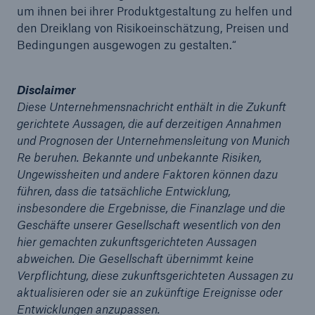
um ihnen bei ihrer Produktgestaltung zu helfen und
den Dreiklang von Risikoeinschätzung, Preisen und
Bedingungen ausgewogen zu gestalten.“
Disclaimer
Diese Unternehmensnachricht enthält in die Zukunft
gerichtete Aussagen, die auf derzeitigen Annahmen
und Prognosen der Unternehmensleitung von Munich
Re beruhen. Bekannte und unbekannte Risiken,
Ungewissheiten und andere Faktoren können dazu
führen, dass die tatsächliche Entwicklung,
Fakten
insbesondere die Ergebnisse, die Finanzlage und die
CLARA reduziert die Wartezeit bis zur
Geschäfte unserer Gesellschaft wesentlich von den
Leistungsentscheidung in der BU-
hier gemachten zukunftsgerichteten Aussagen
Versicherung bis zu
abweichen. Die Gesellschaft übernimmt keine
Verpflichtung, diese zukunftsgerichteten Aussagen zu
aktualisieren oder sie an zukünftige Ereignisse oder
Entwicklungen anzupassen.