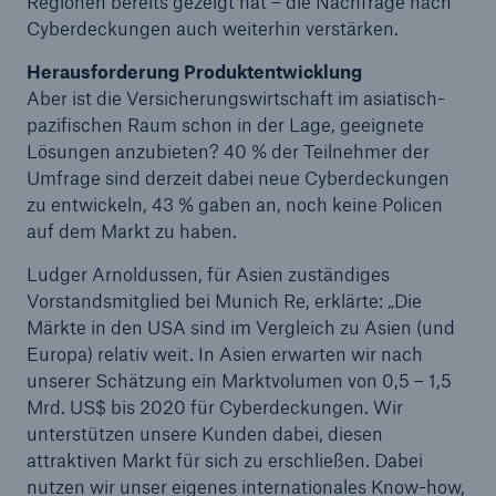
Regionen bereits gezeigt hat – die Nachfrage nach
Cyberdeckungen auch weiterhin verstärken.
Herausforderung Produktentwicklung
Aber ist die Versicherungswirtschaft im asiatisch-
pazifischen Raum schon in der Lage, geeignete
Lösungen anzubieten? 40 % der Teilnehmer der
Umfrage sind derzeit dabei neue Cyberdeckungen
zu entwickeln, 43 % gaben an, noch keine Policen
auf dem Markt zu haben.
Ludger Arnoldussen, für Asien zuständiges
Vorstandsmitglied bei Munich Re, erklärte: „Die
Märkte in den USA sind im Vergleich zu Asien (und
Europa) relativ weit. In Asien erwarten wir nach
unserer Schätzung ein Marktvolumen von 0,5 – 1,5
Lösungen
Mrd. US$ bis 2020 für Cyberdeckungen. Wir
Sachdeckung durch einen leistungsfähigen
unterstützen unsere Kunden dabei, diesen
Rückversicherungspartner
attraktiven Markt für sich zu erschließen. Dabei
nutzen wir unser eigenes internationales Know-how,