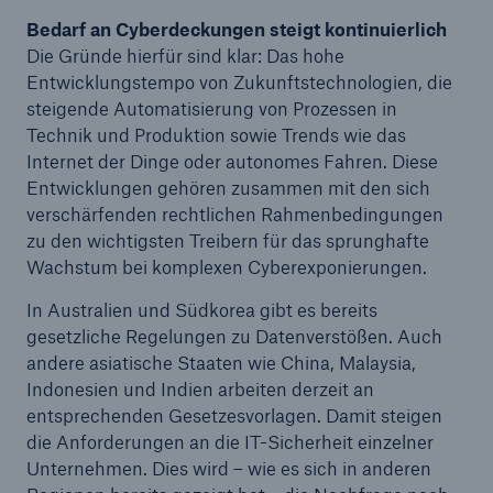
Bedarf an Cyberdeckungen steigt kontinuierlich
Die Gründe hierfür sind klar: Das hohe
Reinsurance Property/Casualty
Entwicklungstempo von Zukunftstechnologien, die
Marine Trend Radar 2025
steigende Automatisierung von Prozessen in
Technik und Produktion sowie Trends wie das
Internet der Dinge oder autonomes Fahren. Diese
Entwicklungen gehören zusammen mit den sich
verschärfenden rechtlichen Rahmenbedingungen
zu den wichtigsten Treibern für das sprunghafte
Naturkatastrophen
Wachstum bei komplexen Cyberexponierungen.
Versicherungslücke: der Anteil der nicht
versicherten Schäden aus Naturkatastrophen
In Australien und Südkorea gibt es bereits
seit 1980 beträgt
gesetzliche Regelungen zu Datenverstößen. Auch
andere asiatische Staaten wie China, Malaysia,
Indonesien und Indien arbeiten derzeit an
entsprechenden Gesetzesvorlagen. Damit steigen
71.8%
die Anforderungen an die IT-Sicherheit einzelner
Unternehmen. Dies wird – wie es sich in anderen