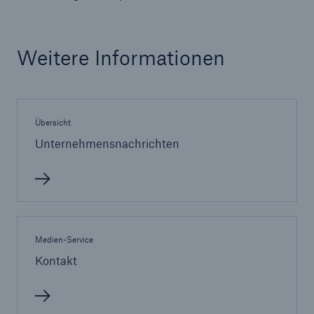
50 %
Weitere Informationen
Cyber
Übersicht
Geschätzte globale wirtschaftliche Kosten der
Unternehmensnachrichten
Internetkriminalität
600 bn
Medien-Service
Kontakt
US Dollar im Jahr 2018