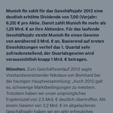
Munich Re zahlt für das Geschäftsjahr 2012 eine
deutlich erhöhte Dividende von 7,00 (Vorjahr:
6,25) € pro Aktie. Damit zahlt Munich Re mehr als
Tech Trend Radar 2026
1,25 Mrd. € an ihre Aktionäre. Für das laufende
Our expert perspective for insurance
Geschäftsjahr strebt Munich Re einen Gewinn
von annähernd 3 Mrd. € an. Basierend auf ersten
Einschätzungen verlief das 1. Quartal sehr
zufriedenstellend, der Quartalsgewinn wird
voraussichtlich knapp 1 Mrd. € betragen.
München
. Zum Geschäftsverlauf 2012 sagte
Vorstandsvorsitzender Nikolaus von Bomhard bei
der heutigen Hauptversammlung: „Auch 2012 galt
es, schwierige Marktbedingungen zu meistern.
Trotzdem haben wir unser ursprüngliches
Ergebnisziel von 2,5 Mrd. € deutlich übertroffen. Mit
einem Gewinn von 3,2 Mrd. € im abgelaufenen
Geschäftsjahr haben wir ein sehr erfreuliches