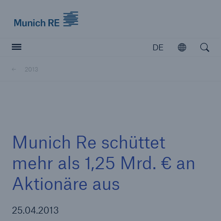
Munich Re logo
DE
Öffnen
Open searc
2013
Versicherer
Versicherer
Unsere Lösungen für Versicherer
Munich Re schüttet
mehr als 1,25 Mrd. € an
Aktionäre aus
25.04.2013