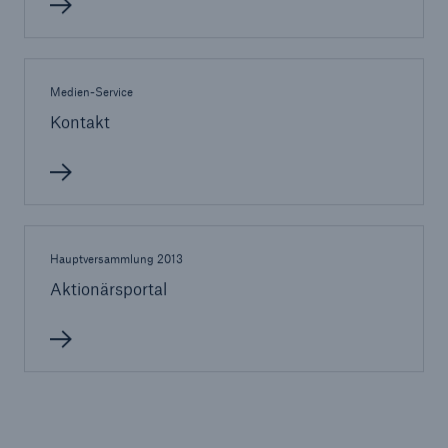
50 %
Medien-Service
Kontakt
Cyber
Geschätzte globale wirtschaftliche Kosten der
Internetkriminalität
Hauptversammlung 2013
Aktionärsportal
600 bn
US Dollar im Jahr 2018