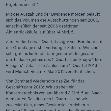
Ergebnis erzielt.“
Reinsurance Property/Casualty
Mit der Auszahlung der Dividende morgen beläuft
sich das Volumen der Ausschüttungen seit 2006,
Marine Trend Radar 2025
einschließlich der seit 2006 getätigten
Aktienrückkäufe, auf über 14 Mrd. €.
Zum Verlauf des 1. Quartals sagte von Bomhard auf
der Grundlage erster vorläufiger Zahlen: „Wir sind
sehr gut ins laufende Jahr gestartet. Insgesamt
Naturkatastrophen
dürfte das Ergebnis des 1. Quartals bei knapp 1 Mrd.
Versicherungslücke: der Anteil der nicht
€ liegen.“ Detaillierte Zahlen zum 1. Quartal 2013
versicherten Schäden aus Naturkatastrophen
wird Munich Re am 7. Mai 2013 veröffentlichen.
seit 1980 beträgt
Von Bomhard wiederholte das Ziel für das
Geschäftsjahr 2013: „Wir streben ein
Konzernergebnis von annähernd 3 Mrd. € an. Nach
dem guten Resultat des 1. Quartals sind wir
71.8%
zuversichtlich, unser Gewinnziel erreichen zu
können.“ Er verwies darauf, dass das Ergebnis des 1.