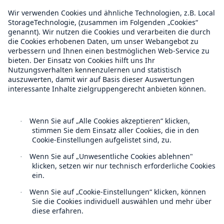
Über Munich Re
Munich Re Weltweit
Follow us
Lösungen
Cyber-Lösungen von Munich Re
Navigation schließen oder Escape-Taste drücken
Suche öff
Kontakt
Home
Datenschutz