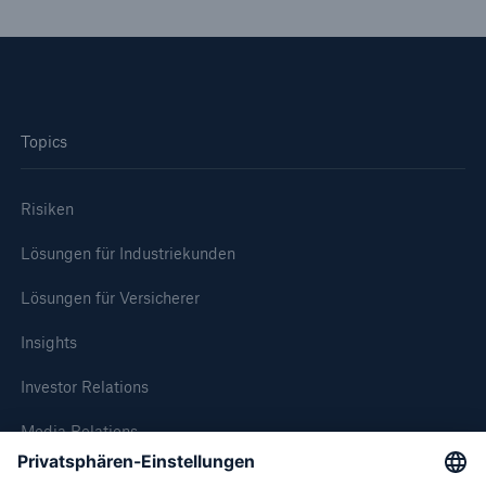
Topics
Risiken
Lösungen für Industriekunden
Rückversicherung Leben/Gesundheit
Lösungen für Versicherer
MIRA Digital Suite
Insights
Investor Relations
Media Relations
Compliance