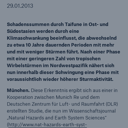
29.01.2013
Schadenssummen durch Taifune in Ost- und
Tech Trend Radar 2026
Südostasien werden durch eine
Our expert perspective for insurance
Klimaschwankung beeinflusst, die abwechselnd
zu etwa 10 Jahre dauernden Perioden mit mehr
und mit weniger Stürmen führt. Nach einer Phase
mit einer geringeren Zahl von tropischen
Wirbelstürmen im Nordwestpazifik nähert sich
nun innerhalb dieser Schwingung eine Phase mit
voraussichtlich wieder höherer Sturmaktivität.
München.
Diese Erkenntnis ergibt sich aus einer in
Kooperation zwischen Munich Re und dem
Deutschen Zentrum für Luft- und Raumfahrt (DLR)
erstellten Studie, die nun im Wissenschaftsjournal
„Natural Hazards and Earth System Sciences“
(
http://www.nat-hazards-earth-syst-