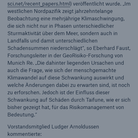
sci.net/recent_papers.html
) veröffentlicht wurde. „Im
westlichen Nordpazifik zeigt jahrzehntelange
Reinsurance Property/Casualty
Beobachtung eine mehrjährige Klimaschwingung,
Marine Trend Radar 2025
die sich nicht nur in Phasen unterschiedlicher
Sturmaktivität über dem Meer, sondern auch in
Landfalls und damit unterschiedlichen
Schadensummen niederschlägt“, so Eberhard Faust,
Forschungsleiter in der GeoRisiko-Forschung von
Munich Re. „Die dahinter liegenden Ursachen und
auch die Frage, wie sich der menschgemachte
Naturkatastrophen
Klimawandel auf diese Schwankung auswirkt und
Versicherungslücke: der Anteil der nicht
welche Änderungen dabei zu erwarten sind, ist noch
versicherten Schäden aus Naturkatastrophen
zu erforschen. Jedoch ist der Einfluss dieser
seit 1980 beträgt
Schwankung auf Schäden durch Taifune, wie er sich
bisher gezeigt hat, für das Risikomanagement von
Bedeutung.“
71.8%
Vorstandsmitglied Ludger Arnoldussen
kommentierte: