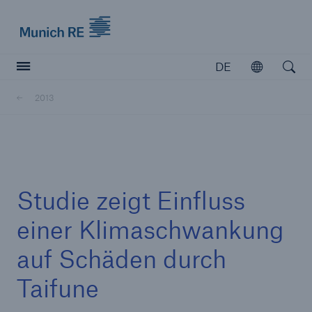
Munich Re logo
DE
Öffnen
Open searc
2013
Versicherer
Versicherer
Unsere Lösungen für Versicherer
Studie zeigt Einfluss
einer Klimaschwankung
auf Schäden durch
Taifune