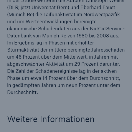
In der Studie werteten die Autoren Christoph Welker
(DLR; jetzt Universität Bern) und Eberhard Faust
(Munich Re) die Taifunaktivität im Nordwestpazifik
und um Werteentwicklungen bereinigte
ökonomische Schadendaten aus der NatCatService-
Datenbank von Munich Re von 1980 bis 2008 aus.
Im Ergebnis lag in Phasen mit erhöhter
Sturmaktivität der mittlere bereinigte Jahresschaden
um 46 Prozent über dem Mittelwert, in Jahren mit
abgeschwächter Aktivität um 29 Prozent darunter.
Die Zahl der Schadenereignisse lag in der aktiven
Phase um etwa 14 Prozent über dem Durchschnitt,
Fakten
in gedämpften Jahren um neun Prozent unter dem
CLARA reduziert die Wartezeit bis zur
Durchschnitt.
Leistungsentscheidung in der BU-
Versicherung bis zu
Weitere Informationen