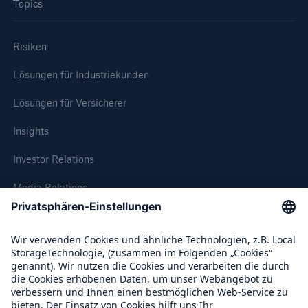
Topics
Risiken
Lösungen für Industriekunden
Lösungen für Versicherer
Insights
Investor Relations
Rückversicherung Leben/Gesundheit
Media Relations
MIRA Digital Suite
Compliance
Über Munich Re
Munich Re Weltweit