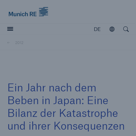
Munich Re logo
DE
Öffnen
Open searc
2012
Versicherer
Versicherer
Unsere Lösungen für Versicherer
Ein Jahr nach dem
Beben in Japan: Eine
Bilanz der Katastrophe
und ihrer Konsequenzen