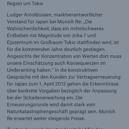
Region um Tokio
Ludger Arnoldussen, marktverantwortlicher
Reinsurance Property/Casualty
Vorstand für Japan bei Munich Re: „Die
Marine Trend Radar 2025
Wahrscheinlichkeit, dass ein mittelschweres
Erdbeben mit Magnitude von zirka 7 und
Epizentrum im Großraum Tokio stattfinden wird, ist
für die kommenden Jahre deutlich gestiegen.
Angesichts der Konzentration von Werten dort muss
unsere Einschätzung auch Konsequenzen im
Naturkatastrophen
Underwriting haben.“ In die konstruktiven
Versicherungslücke: der Anteil der nicht
Gespräche mit den Kunden zur Vertragserneuerung
versicherten Schäden aus Naturkatastrophen
für Japan zum 1. April 2012 gehen die Erkenntnisse
seit 1980 beträgt
über konkrete Vorgaben bezüglich der Anpassung
bei der Schadenerwartung ein. Die
Erneuerungsrunde wird damit stark vom
Naturkatastrophengeschäft geprägt sein. Munich
71.8%
Re erwartet weiter steigende Preise.