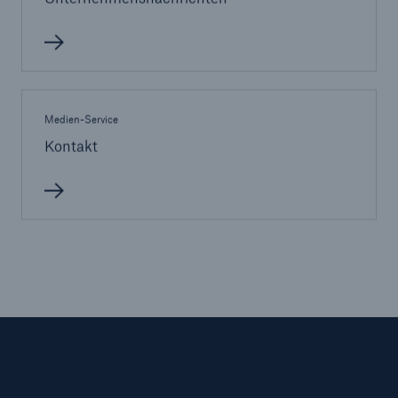
50 %
Medien-Service
Cyber
Kontakt
Geschätzte globale wirtschaftliche Kosten der
Internetkriminalität
600 bn
US Dollar im Jahr 2018