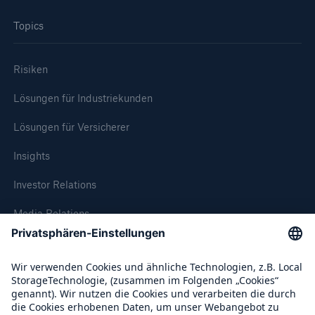
Topics
Risiken
Lösungen für Industriekunden
Lösungen für Versicherer
Insights
Rückversicherung Leben/Gesundheit
Investor Relations
MIRA Digital Suite
Media Relations
Compliance
Über Munich Re