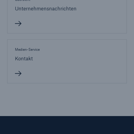
50 %
Unternehmensnachrichten
Cyber
Medien-Service
Geschätzte globale wirtschaftliche Kosten der
Kontakt
Internetkriminalität
600 bn
US Dollar im Jahr 2018