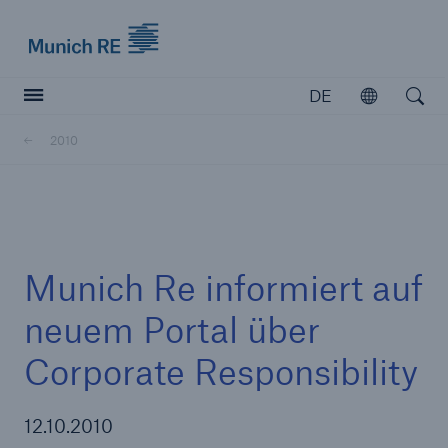
Munich Re logo
DE
Öffnen
Open searc
2010
Versicherer
Versicherer
Unsere Lösungen für Versicherer
Munich Re informiert auf
neuem Portal über
Corporate Responsibility
12.10.2010