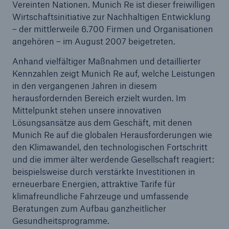
Vereinten Nationen. Munich Re ist dieser freiwilligen
Wirtschaftsinitiative zur Nachhaltigen Entwicklung
Reinsurance Property/Casualty
– der mittlerweile 6.700 Firmen und Organisationen
angehören – im August 2007 beigetreten.
Marine Trend Radar 2025
Anhand vielfältiger Maßnahmen und detaillierter
Kennzahlen zeigt Munich Re auf, welche Leistungen
in den vergangenen Jahren in diesem
herausfordernden Bereich erzielt wurden. Im
Mittelpunkt stehen unsere innovativen
Naturkatastrophen
Lösungsansätze aus dem Geschäft, mit denen
Versicherungslücke: der Anteil der nicht
Munich Re auf die globalen Herausforderungen wie
versicherten Schäden aus Naturkatastrophen
den Klimawandel, den technologischen Fortschritt
seit 1980 beträgt
und die immer älter werdende Gesellschaft reagiert:
beispielsweise durch verstärkte Investitionen in
erneuerbare Energien, attraktive Tarife für
klimafreundliche Fahrzeuge und umfassende
71.8%
Beratungen zum Aufbau ganzheitlicher
Gesundheitsprogramme.