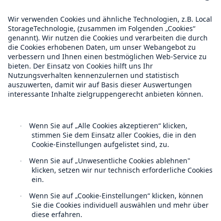
Compliance
IPCC ernennt Lead-Autoren des nächsten
Klimaberichts
Über Munich Re
München unterstützt den Start des
Direktversicherers DirectAsia.com in Singapur
Munich Re Weltweit
Munich Re Pressegespräch, 29.6.2010:
SystemAgro - gezielte Investitionen statt
Subventionen für die Landwirtschaft
Follow us
Nikolaus von Bomhard spricht mit Reuters TV
über die Asien Strategie von Munich Re
Munich Re provides capital markets solution for
Massachusetts Property Insurance Underwriting
Association – US$96m Hurricane catastrophe
bonds issued
Kontakt
Munich Re baut ihr spezialisiertes US-
Datenschutz