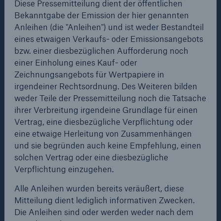
50 %
Diese Pressemitteilung dient der öffentlichen
transferiert. Als Joint Lead Manager übernahm
Bekanntgabe der Emission der hier genannten
Munich Re über die Munich Reinsurance America
Anleihen (die "Anleihen") und ist weder Bestandteil
als Rückversicherer die Risiken und transferierte
eines etwaigen Verkaufs- oder Emissionsangebots
diese komplett an die auf den Cayman Islands
bzw. einer diesbezüglichen Aufforderung noch
ansässige Zweckgesellschaft Johnston Re Ltd. Für
einer Einholung eines Kauf- oder
die gewährte Deckung von bis zu 305 Mio. US$
Zeichnungsangebots für Wertpapiere in
Cyber
platzierte Johnston Re flexibel verzinste Anleihen in
irgendeiner Rechtsordnung. Des Weiteren bilden
Geschätzte globale wirtschaftliche Kosten der
zwei Tranchen mit einer Laufzeit von drei Jahren. Die
weder Teile der Pressemitteilung noch die Tatsache
Internetkriminalität
Emission war überzeichnet, weshalb das
ihrer Verbreitung irgendeine Grundlage für einen
ursprünglich geplante Volumen von 200 Mio. US$
Vertrag, eine diesbezügliche Verpflichtung oder
angehoben wurde.
eine etwaige Herleitung von Zusammenhängen
und sie begründen auch keine Empfehlung, einen
“Munich Re bietet seinen Kunden das ganze
600 bn
solchen Vertrag oder eine diesbezügliche
Spektrum an Risikotransferlösungen. Der
Verpflichtung einzugehen.
Kapitalmarkt ist ein guter ergänzender Risikoträger
vor allem für bestimmte Spitzenrisiken wie etwa
Alle Anleihen wurden bereits veräußert, diese
US Dollar im Jahr 2018
durch Hurrikane in North Carolina”, sagte Tony
Mitteilung dient lediglich informativen Zwecken.
Kuczinski, President und CEO der Munich
Die Anleihen sind oder werden weder nach dem
Reinsurance America, Inc.