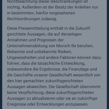
Nichtbeachtung dieser Beschränkungen ist
or act as any inducement to enter into, any contract or
nichtig. Außerdem ist der Besitz der Anleihen nur
commitment therefore.
in bestimmten, hierfür vorgesehenen
All of the Bonds have been sold and this
Rechtsordnungen zulässig.
announcement is a matter of record only. The Bonds
Diese Pressemitteilung enthält in die Zukunft
have not been and will not be registered under the
gerichtete Aussagen, die auf derzeitigen
U.S. Securities Act of 1933, as amended (the
Annahmen und Prognosen der
"Securities Act"), or any state or foreign securities law
Unternehmensleitung von Munich Re beruhen.
and the issuer is not and will not be registered under
Bekannte und unbekannte Risiken,
the U.S. Investment Company Act of 1940, as
Lösungen
Ungewissheiten und andere Faktoren können dazu
amended (the "Investment Company Act").
Cyber-Lösungen von Munich Re
führen, dass die tatsächliche Entwicklung,
The Bonds were offered and sold only to investors who
insbesondere die Ergebnisse, die Finanzlage und
are qualified institutional buyers in accordance with
die Geschäfte unserer Gesellschaft wesentlich von
Rule 144A under the Securities Act and who, in the
den hier gemachten zukunftsgerichteten
case of U.S. persons (as the term is defined in
Aussagen abweichen. Die Gesellschaft übernimmt
Navigation schließen oder Escape-Taste drücken
Suche öff
Regulation S under the Securities Act), are also
keine Verpflichtung, diese zukunftsgerichteten
qualified purchasers for purposes of Section 3(c)(7) of
Aussagen zu aktualisieren oder sie an zukünftige
Home
the Investment Company Act and may not be re-
Ereignisse oder Entwicklungen anzupassen.
offered or re-sold in the United States except in