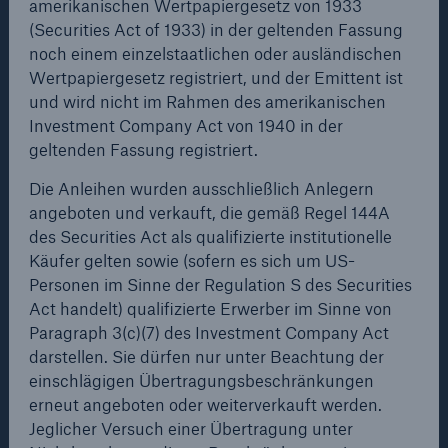
amerikanischen Wertpapiergesetz von 1933
(Securities Act of 1933) in der geltenden Fassung
noch einem einzelstaatlichen oder ausländischen
Princeton,New Jersey, May 11, 2010
Wertpapiergesetz registriert, und der Emittent ist
und wird nicht im Rahmen des amerikanischen
Munich Reinsurance America, Inc.
Investment Company Act von 1940 in der
555 College Road East
geltenden Fassung registriert.
Princeton, New Jersey 08543
United States
Die Anleihen wurden ausschließlich Anlegern
angeboten und verkauft, die gemäß Regel 144A
des Securities Act als qualifizierte institutionelle
Disclaimer
Käufer gelten sowie (sofern es sich um US-
This press release is prepared for the purpose of
Rückversicherung Leben/Gesundheit
Personen im Sinne der Regulation S des Securities
public announcement of the issuance of the bonds
MIRA Digital Suite
Act handelt) qualifizierte Erwerber im Sinne von
referred to herein (the "Bonds") and does not
Paragraph 3(c)(7) des Investment Company Act
constitute or form part of any offer or invitation to sell
darstellen. Sie dürfen nur unter Beachtung der
or issue or any solicitation of any offer to purchase or
einschlägigen Übertragungsbeschränkungen
subscribe for any securities in any jurisdiction, nor
erneut angeboten oder weiterverkauft werden.
shall it (or any part of it) or the fact of its distribution
Jeglicher Versuch einer Übertragung unter
form the basis of, or be relied upon in connection with,