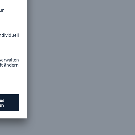
Lösungen
n
Cyber-Lösungen von Munich
Re
18
eit