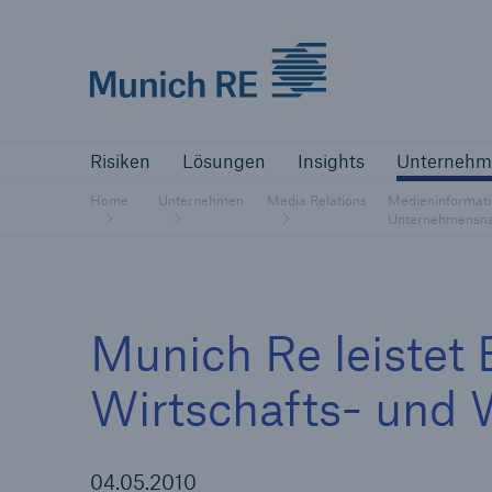
Munich Re logo
Risiken
Lösungen
Insights
Un
Risiken
Lösungen
Insights
Unternehm
Versicherer
Home
Unternehmen
Media Relations
Medieninformati
Bewältigen Sie Ihre Risiken mit unseren
Unternehmensna
Lösungen
Versicherer
Munich Re leistet B
Unsere Lösungen für Versicherer
Wirtschafts- und 
04.05.2010