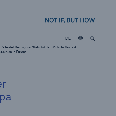
how
Navig
Suchen
Open search
DE
Öffnen
Investoren
Re leistet Beitrag zur Stabilität der Wirtschafts- und
Investieren in Munich Re
gsunion in Europa
er
opa
katastrophen
icherungslücke: der