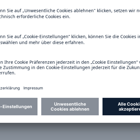
600 b
A reduziert die
zeit bis zur
US Dollar im Jahr 20
tungsentscheidung in
BU-Versicherung bis zu
-Service
0 %
akt
Rückversicherung Leben/Gesundh
MIRA Digital Suite