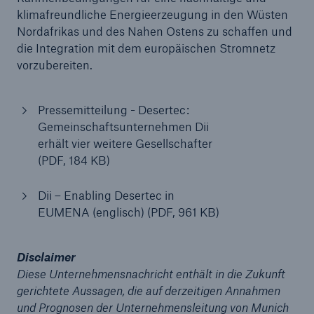
klimafreundliche Energieerzeugung in den Wüsten
Nordafrikas und des Nahen Ostens zu schaffen und
Reinsurance Property/Casualty
die Integration mit dem europäischen Stromnetz
Marine Trend Radar 2025
vorzubereiten.
Pressemitteilung - Desertec:
Gemeinschaftsunternehmen Dii
erhält vier weitere Gesellschafter
(PDF, 184 KB)
Naturkatastrophen
Versicherungslücke: der Anteil der nicht
Dii – Enabling Desertec in
versicherten Schäden aus Naturkatastrophen
EUMENA (englisch) (PDF, 961 KB)
seit 1980 beträgt
Disclaimer
Diese Unternehmensnachricht enthält in die Zukunft
71.8%
gerichtete Aussagen, die auf derzeitigen Annahmen
und Prognosen der Unternehmensleitung von Munich