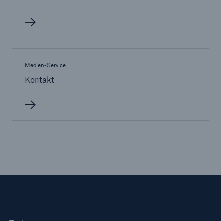
Medien-Service
Kontakt
Fakten
CLARA reduziert die Wartezeit bis zur
Leistungsentscheidung in der BU-
Versicherung bis zu