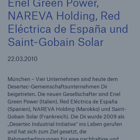
Enel Green Power,
NAREVA Holding, Red
Eléctrica de España und
Tech Trend Radar 2026
Saint-Gobain Solar
Our expert perspective for insurance
22.03.2010
München – Vier Unternehmen sind heute dem
Desertec-Gemeinschaftsunternehmen Dii
beigetreten. Die neuen Gesellschafter sind Enel
Green Power (Italien), Red Eléctrica de España
(Spanien), NAREVA Holding (Marokko) und Saint-
Gobain Solar (Frankreich). Die Dii wurde 2009 als
„Desertec Industrial Initiative“ ins Leben gerufen
und hat sich zum Ziel gesetzt, die
Rahmenbedingungen für eine nachhaltige und