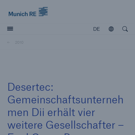
Munich Re logo
DE
Öffnen
Open searc
2010
Versicherer
Versicherer
Unsere Lösungen für Versicherer
Desertec:
Gemeinschaftsunterneh
men Dii erhält vier
weitere Gesellschafter –