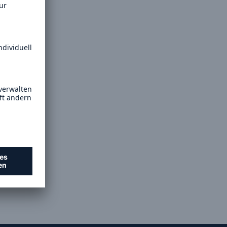
Lösungen
n
Cyber-Lösungen von Munich
Re
18
eit