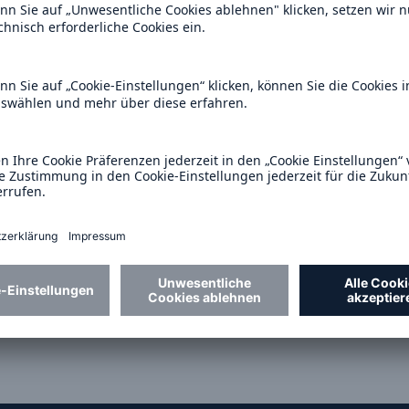
600 b
A reduziert die
zeit bis zur
US Dollar im Jahr 20
tungsentscheidung in
BU-Versicherung bis zu
-Service
akt
0 %
Rückversicherung Leben/Gesundh
MIRA Digital Suite