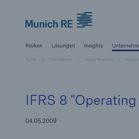
Munich Re logo
Risiken
Lösungen
Insights
Un
Risiken
Lösungen
Insights
Unternehm
Versicherer
Home
Unternehmen
Media Relations
Medieni
Bewältigen Sie Ihre Risiken mit unseren
Lösungen
Versicherer
IFRS 8 "Operatin
Unsere Lösungen für Versicherer
04.05.2009