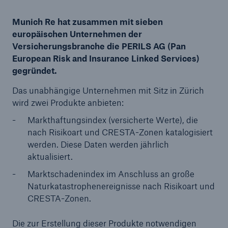
Munich Re hat zusammen mit sieben
europäischen Unternehmen der
Versicherungsbranche die PERILS AG (Pan
Tech Trend Radar 2026
European Risk and Insurance Linked Services)
Our expert perspective for insurance
gegründet.
Das unabhängige Unternehmen mit Sitz in Zürich
wird zwei Produkte anbieten:
Markthaftungsindex (versicherte Werte), die
nach Risikoart und CRESTA-Zonen katalogisiert
werden. Diese Daten werden jährlich
aktualisiert.
Marktschadenindex im Anschluss an große
Naturkatastrophenereignisse nach Risikoart und
CRESTA-Zonen.
Die zur Erstellung dieser Produkte notwendigen