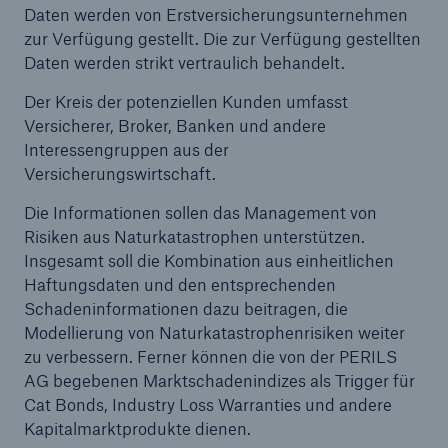
Daten werden von Erstversicherungsunternehmen
zur Verfügung gestellt. Die zur Verfügung gestellten
Reinsurance Property/Casualty
Daten werden strikt vertraulich behandelt.
Marine Trend Radar 2025
Der Kreis der potenziellen Kunden umfasst
Versicherer, Broker, Banken und andere
Interessengruppen aus der
Versicherungswirtschaft.
Die Informationen sollen das Management von
Naturkatastrophen
Risiken aus Naturkatastrophen unterstützen.
Versicherungslücke: der Anteil der nicht
Insgesamt soll die Kombination aus einheitlichen
versicherten Schäden aus Naturkatastrophen
Haftungsdaten und den entsprechenden
seit 1980 beträgt
Schadeninformationen dazu beitragen, die
Modellierung von Naturkatastrophenrisiken weiter
zu verbessern. Ferner können die von der PERILS
AG begebenen Marktschadenindizes als Trigger für
71.8%
Cat Bonds, Industry Loss Warranties und andere
Kapitalmarktprodukte dienen.