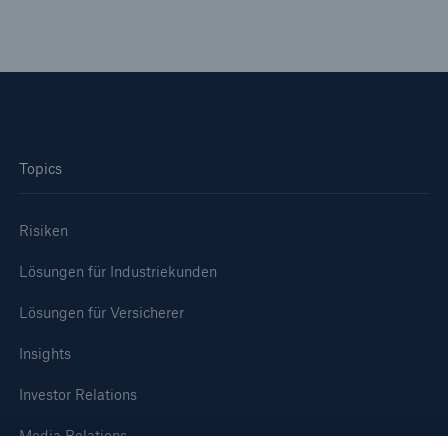
50 %
Cyber
Topics
Geschätzte globale wirtschaftliche Kosten der
Internetkriminalität
Risiken
Lösungen für Industriekunden
600 bn
Lösungen für Versicherer
Insights
US Dollar im Jahr 2018
Investor Relations
Media Relations