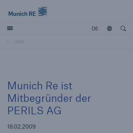
Munich Re logo
DE
Öffnen
Open searc
2009
Versicherer
Versicherer
Unsere Lösungen für Versicherer
Munich Re ist
Mitbegründer der
PERILS AG
18.02.2009