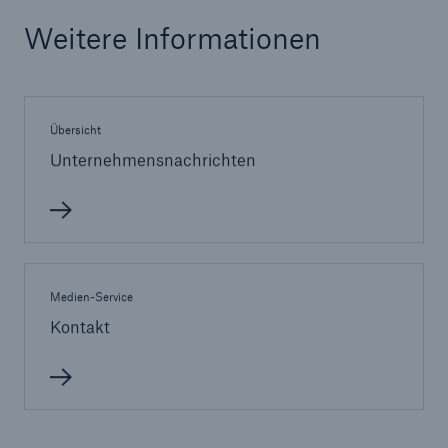
Weitere Informationen
Übersicht
Unternehmensnachrichten
Fakten
Medien-Service
CLARA reduziert die Wartezeit bis zur
Kontakt
Leistungsentscheidung in der BU-
Versicherung bis zu