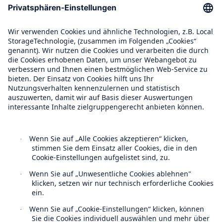
Compliance
Über Munich Re
Munich Re Weltweit
Follow us
Rückversicherung Leben/Gesundheit
MIRA Digital Suite
Kontakt