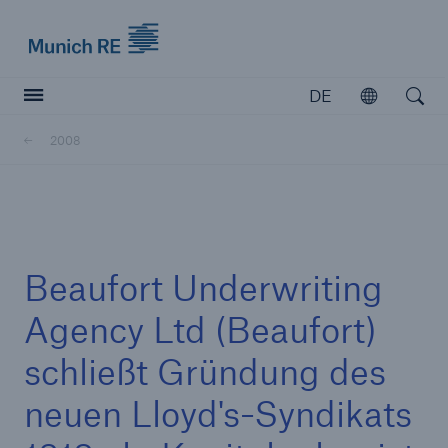
Munich Re logo
DE
Öffnen
Open searc
2008
Versicherer
Versicherer
Unsere Lösungen für Versicherer
Beaufort Underwriting
Agency Ltd (Beaufort)
schließt Gründung des
neuen Lloyd's-Syndikats