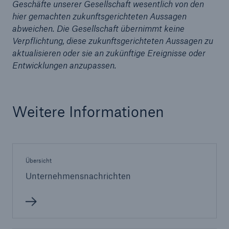
Geschäfte unserer Gesellschaft wesentlich von den
hier gemachten zukunftsgerichteten Aussagen
abweichen. Die Gesellschaft übernimmt keine
Verpflichtung, diese zukunftsgerichteten Aussagen zu
aktualisieren oder sie an zukünftige Ereignisse oder
Entwicklungen anzupassen.
Weitere Informationen
Lösungen
Cyber-Lösungen von Munich Re
Übersicht
Unternehmensnachrichten
Navigation schließen oder Escape-Taste drücken
Suche öff
Home