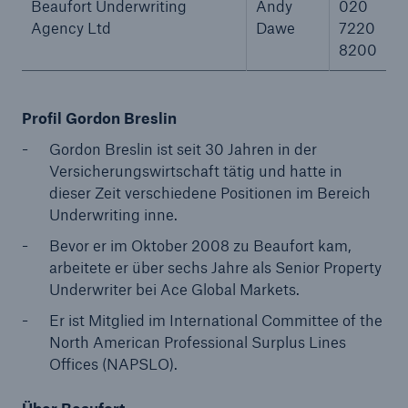
Beaufort Underwriting
Andy
020
Agency Ltd
Dawe
7220
8200
Profil Gordon Breslin
Gordon Breslin ist seit 30 Jahren in der
Versicherungswirtschaft tätig und hatte in
dieser Zeit verschiedene Positionen im Bereich
Underwriting inne.
Bevor er im Oktober 2008 zu Beaufort kam,
Fakten
arbeitete er über sechs Jahre als Senior Property
CLARA reduziert die Wartezeit bis zur
Underwriter bei Ace Global Markets.
Leistungsentscheidung in der BU-
Er ist Mitglied im International Committee of the
Versicherung bis zu
North American Professional Surplus Lines
Offices (NAPSLO).