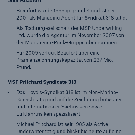
Über Beaufort
50 %
Beaufort wurde 1999 gegründet und ist seit
2001 als Managing Agent für Syndikat 318 tätig.
Als Tochtergesellschaft der MSP Underwriting
Ltd. wurde die Agentur im November 2007 von
der Münchener-Rück-Gruppe übernommen.
Cyber
Für 2009 verfügt Beaufort über eine
Geschätzte globale wirtschaftliche Kosten der
Prämienzeichnungskapazität von 237 Mio.
Internetkriminalität
Pfund.
MSF Pritchard Syndicate 318
Das Lloyd's-Syndikat 318 ist im Non-Marine-
600 bn
Bereich tätig und auf die Zeichnung britischer
und internationaler Sachrisiken sowie
Luftfahrtrisiken spezialisiert.
US Dollar im Jahr 2018
Michael Pritchard ist seit 1985 als Active
Underwriter tätig und blickt bis heute auf eine