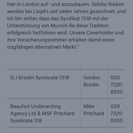
hier in London auf- und auszubauen. Solche Risiken
werden bei Lloyd's seit vielen Jahren gezeichnet, und
ich bin sicher, dass das Syndikat 1318 mit der
Unterstützung von Munich Re diese Tradition
erfolgreich fortführen wird. Unsere Coverholder und
ihre Versicherungsnehmer erhalten damit einen
tragfähigen alternativen Markt."
G J Breslin Syndicate 1318
Gordon
020
Breslin
7220
Lösungen
Beaufort Underwriting
Mike
020
Sachdeckung durch einen leistungsfähigen
Agency Ltd & MSF Pritchard
Pritchard
7220
Rückversicherungspartner
Syndicate 318