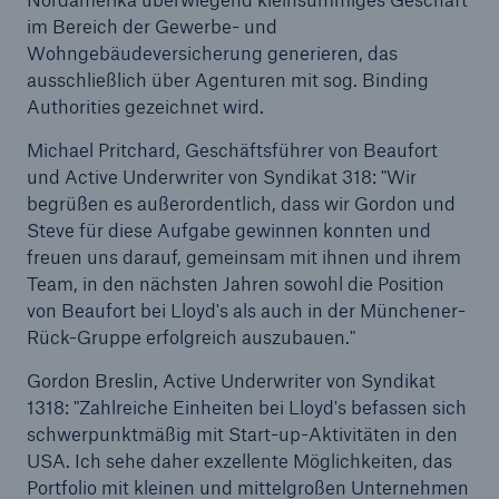
im Bereich der Gewerbe- und
Wohngebäudeversicherung generieren, das
Reinsurance Property/Casualty
ausschließlich über Agenturen mit sog. Binding
Marine Trend Radar 2025
Authorities gezeichnet wird.
Michael Pritchard, Geschäftsführer von Beaufort
und Active Underwriter von Syndikat 318: "Wir
begrüßen es außerordentlich, dass wir Gordon und
Steve für diese Aufgabe gewinnen konnten und
Naturkatastrophen
freuen uns darauf, gemeinsam mit ihnen und ihrem
Team, in den nächsten Jahren sowohl die Position
Versicherungslücke: der Anteil der nicht
von Beaufort bei Lloyd's als auch in der Münchener-
versicherten Schäden aus Naturkatastrophen
Rück-Gruppe erfolgreich auszubauen."
seit 1980 beträgt
Gordon Breslin, Active Underwriter von Syndikat
1318: "Zahlreiche Einheiten bei Lloyd's befassen sich
schwerpunktmäßig mit Start-up-Aktivitäten in den
71.8%
USA. Ich sehe daher exzellente Möglichkeiten, das
Portfolio mit kleinen und mittelgroßen Unternehmen