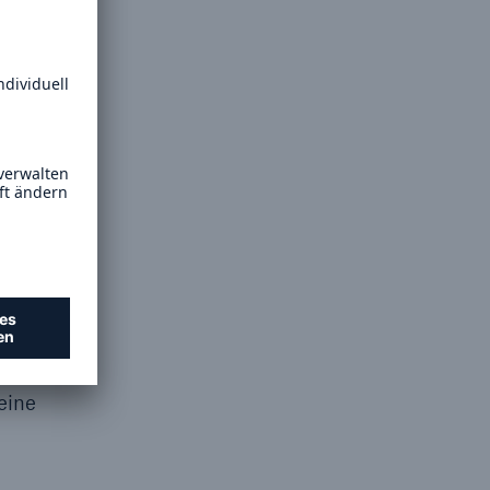
ve
esondere
sich
ulich war
entrale
e
r
io. €.
igen
eine