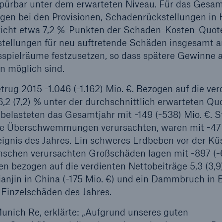
pürbar unter dem erwarteten Niveau. Für das Gesam
gen bei den Provisionen, Schadenrückstellungen in
spricht etwa 7,2 %-Punkten der Schaden-Kosten-Quot
stellungen für neu auftretende Schäden insgesamt 
pielräume festzusetzen, so dass spätere Gewinne a
n möglich sind.
g 2015 -1.046 (-1.162) Mio. €. Bezogen auf die ver
,2 (7,2) % unter der durchschnittlich erwarteten Qu
belasteten das Gesamtjahr mit -149 (-538) Mio. €. S
iche Überschwemmungen verursachten, waren mit -47
gnis des Jahres. Ein schweres Erdbeben vor der Kü
Menschen verursachten Großschäden lagen mit -897 (-
n bezogen auf die verdienten Nettobeiträge 5,3 (3,9
anjin in China (-175 Mio. €) und ein Dammbruch in B
 Einzelschäden des Jahres.
unich Re, erklärte: „Aufgrund unseres guten