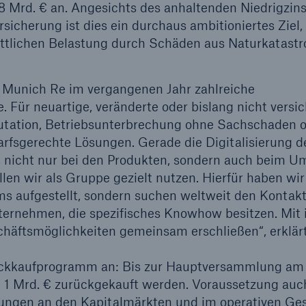
,8 Mrd. € an. Angesichts des anhaltenden Niedrigzin
sicherung ist dies ein durchaus ambitioniertes Ziel,
600 b
nittlichen Belastung durch Schäden aus Naturkatast
A reduziert die
zeit bis zur
s Munich Re im vergangenen Jahr zahlreiche
US Dollar im Jahr 20
tungsentscheidung in
. Für neuartige, veränderte oder bislang nicht versi
BU-Versicherung bis zu
putation, Betriebsunterbrechung ohne Sachschaden 
rfsgerechte Lösungen. Gerade die Digitalisierung d
on, nicht nur bei den Produkten, sondern auch beim 
en wir als Gruppe gezielt nutzen. Hierfür haben wir
0 %
ms aufgestellt, sondern suchen weltweit den Kontak
ternehmen, die spezifisches Knowhow besitzen. Mit 
schäftsmöglichkeiten gemeinsam erschließen“, erklär
ückkaufprogramm an: Bis zur Hauptversammlung am 
Rückversicherung Leben/Gesundh
zu 1 Mrd. € zurückgekauft werden. Voraussetzung auc
MIRA Digital Suite
fungen an den Kapitalmärkten und im operativen Ge