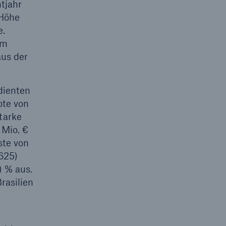
tjahr
 Höhe
e.
am
us der
dienten
ote von
tarke
 Mio. €
ste von
625)
) % aus.
rasilien