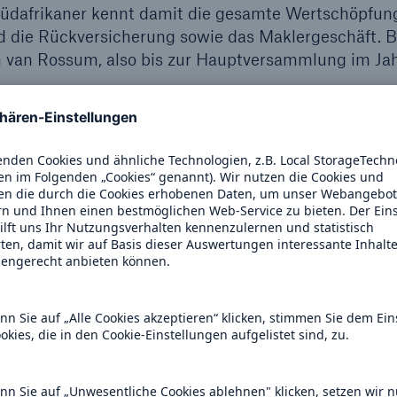
Südafrikaner kennt damit die gesamte Wertschöpfun
d die Rückversicherung sowie das Maklergeschäft. B
on van Rossum, also bis zur Hauptversammlung im Ja
lossen, sich dem Dividendenvorschlag des Vorstands
Zahlen des Geschäftsjahre
hes operatives Ergebnis von 4.819 (4.027) Mio. €.
s sonstige nicht operative Ergebnis mit -213 (-135)
ppe war durch gegenläufig wirkende Effekte geprägt: