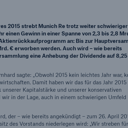
Ante
Sch
Natu
betr
es 2015 strebt Munich Re trotz weiter schwieriger
 einen Gewinn in einer Spanne von 2,3 bis 2,8 Mrd
 Aktienrückkaufprogramm an: Bis zur Hauptvers
Reinsurance Property/Casualty
or
Mrd. € erworben werden. Auch wird – wie bereits
Marine Trend Radar 2025
versammlung eine Anhebung der Dividende auf 8,25
mhard sagte: „Obwohl 2015 kein leichtes Jahr war, 
irtschaften. Damit haben wir das für das Jahr 2015
 unserer Kapitalstärke und unserer konservativen
Cyber
 wir in der Lage, auch in einem schwierigen Umfeld
Geschätzte globale
wirtschaftliche Kosten d
d, der – wie bereits angekündigt – zum 26. April 20
Internetkriminalität
tz des Vorstands niederlegen wird: „Wir streben fü