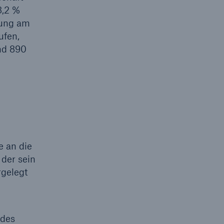
3,2 %
lung am
ufen,
nd 890
Suche öffne
e an die
der sein
rgelegt
 des