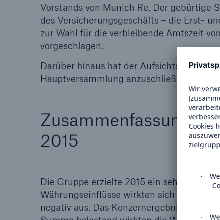
Vorstands von Munich Re. Der gebürtige 
des Versicherungsgeschäfts – die Erst- un
zur Wahl für die verbleibende Amtszeit v
vorgeschlagen.
Darüber hinaus hat der Aufsichtsrat besch
Hauptversammlung anzuschließen.
Zusammenfassung der 
2015
Die Gruppe erzielte 2015 ein sehr erfreulic
Währungseinflüsse wirkten sich 2015 auf da
negativ aus. Das Konzernergebnis der Gru