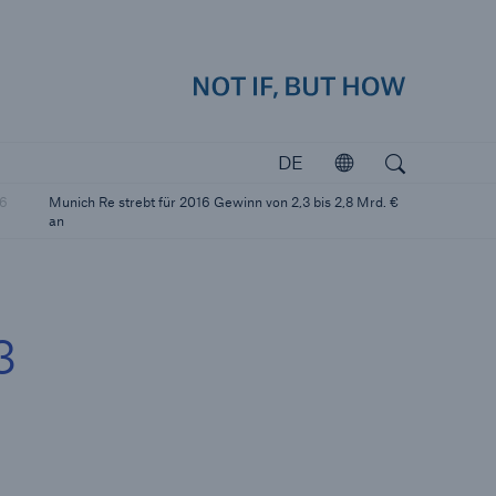
how
Navig
Suchen
Open search
DE
Öffnen
Investoren
16
Munich Re strebt für 2016 Gewinn von 2,3 bis 2,8 Mrd. €
Investieren in Munich Re
an
3
katastrophen
icherungslücke: der