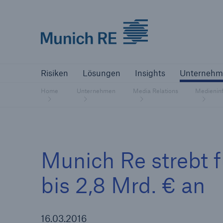
Munich Re logo
Risiken
Lösungen
Insights
Un
Risiken
Lösungen
Insights
Unternehm
Versicherer
Home
Unternehmen
Media Relations
Medienin
Bewältigen Sie Ihre Risiken mit unseren
Lösungen
Versicherer
Munich Re strebt 
Unsere Lösungen für Versicherer
bis 2,8 Mrd. € an
16.03.2016