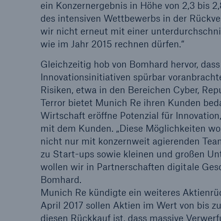
ein Konzernergebnis in Höhe von 2,3 bis 2
des intensiven Wettbewerbs in der Rückver
Lösungen
wir nicht erneut mit einer unterdurchsch
Sachdeckung durch einen
Fakten
wie im Jahr 2015 rechnen dürfen.“
leistungsfähigen
CLAR
Rückversicherungspartner
Warte
Gleichzeitig hob von Bomhard hervor, das
Leis
Innovationsinitiativen spürbar voranbrachte
der 
Risiken, etwa in den Bereichen Cyber, Re
Terror bietet Munich Re ihren Kunden beda
Wirtschaft eröffne Potenzial für Innovati
mit dem Kunden. „Diese Möglichkeiten woll
5
nicht nur mit konzernweit agierenden Tea
zu Start-ups sowie kleinen und großen Un
wollen wir in Partnerschaften digitale Ge
Bomhard.
Munich Re kündigte ein weiteres Aktienr
April 2017 sollen Aktien im Wert von bis 
diesen Rückkauf ist, dass massive Verwer