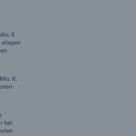
Mio. €
 stiegen
gen
Mio. €.
ionen-
n
r bei
nnten