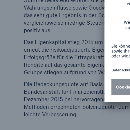
Summe belastend wirkten die Wertentwick
Währungseinflüsse sowie Goodwill-Absch
das sehr gute Ergebnis in der Schaden- u
vergleichsweise niedrige Steuerbelastung 
positiv aus.
Das Eigenkapital stieg 2015 um 677 Mio. € 
erneut die risikoadjustierte Eigenkapitalre
Erfolgsgröße für die Ertragskraft gemessen 
Rendite auf das gesamte Eigenkapital (RoE)
Gruppe stiegen aufgrund von Währungseinf
Die Bedeckungsquote auf Basis des Solve
Bundesanstalt für Finanzdienstleistungen 
Dezember 2015 bei hervorragenden 302 % (
Methoden errechneten Solvenzquote (zum 3
leichte Verbesserung.