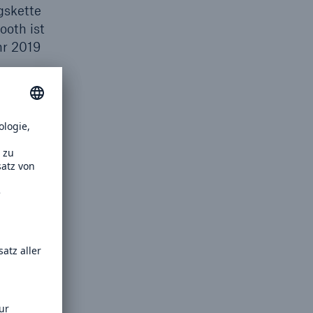
gskette
ooth ist
hr 2019
 an die
s
 Mio. €
 In