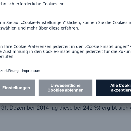
lung der derivativen Finanzinstrumente und negati
reibungen im Geschäftsfeld ERGO. Dem stand insb
nd Unfallrückversicherung gegenüber. Auch eine
aufgrund von Anpassungen für frühere Jahre wirkte 
auf 30.966 Mio. € (31.12.2014: 30.289 Mio. €). Erfre
ndite (Return on Risk adjusted Capital, RoRaC), die z
am Risikokapitalbedarf: Sie lag bei 11,5 (13,2) %, di
 bei 10,0 (11,3) %. Die gebuchten Bruttobeiträge de
lüssen im Geschäftsjahr 2015 auf 50.374 (48.848) M
ncy-II-Standards – berechnet nach dem von der
(BaFin) genehmigten internen Modell – lag zum 31.
31.12.2014: 277 %). Gegenüber der nach den bisher
1. Dezember 2014 lag diese bei 242 %) ergibt sich 