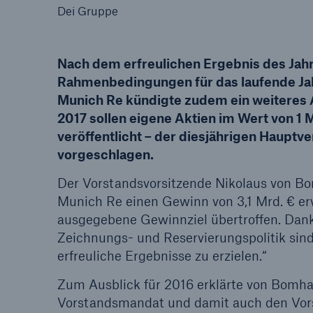
Dei Gruppe
Nach dem erfreulichen Ergebnis des Jahr
Rahmenbedingungen für das laufende Jahr
Tech Trend Radar 2026
Munich Re kündigte zudem ein weiteres
Our expert perspective f
2017 sollen eigene Aktien im Wert von 1 
insurance
veröffentlicht – der diesjährigen Haupt
vorgeschlagen.
Der Vorstandsvorsitzende Nikolaus von Bo
Munich Re einen Gewinn von 3,1 Mrd. € erw
ausgegebene Gewinnziel übertroffen. Dank
Zeichnungs- und Reservierungspolitik sind
erfreuliche Ergebnisse zu erzielen.“
Zum Ausblick für 2016 erklärte von Bomhar
Vorstandsmandat und damit auch den Vorsi