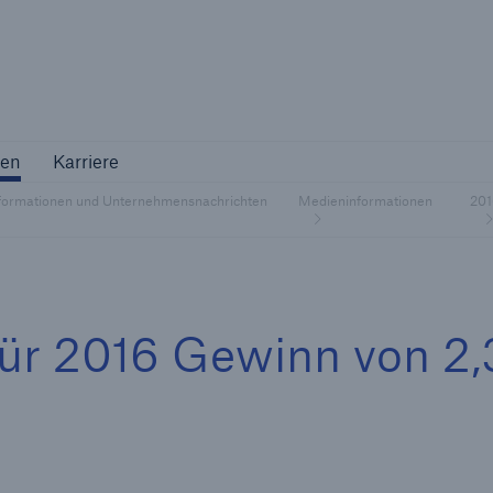
Not if, but 
ternehmen
Karriere
en
Karriere
Industriekunden
formationen und Unternehmensnachrichten
Medieninformationen
20
Maßgeschneiderte Lösungen für Ihre
Branche
für 2016 Gewinn von 2,
Natur
Vers