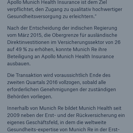
Apollo Munich Health Insurance ist dem Ziel
verpflichtet, den Zugang zu qualitativ hochwertiger
Gesundheitsversorgung zu erleichtern.“
Nach der Entscheidung der indischen Regierung
vom März 2015, die Obergrenze für ausländische
Direktinvestitionen im Versicherungssektor von 26
auf 49 % zu erhöhen, konnte Munich Re ihre
Beteiligung an Apollo Munich Health Insurance
ausbauen.
Die Transaktion wird voraussichtlich Ende des
zweiten Quartals 2016 vollzogen, sobald alle
Fakten
erforderlichen Genehmigungen der zuständigen
CLARA reduziert die Wartezeit bis zur
Behörden vorliegen.
Leistungsentscheidung in der BU-
Versicherung bis zu
Innerhalb von Munich Re bildet Munich Health seit
2009 neben der Erst- und der Rückversicherung ein
eigenes Geschäftsfeld, in dem die weltweite
Gesundheits-expertise von Munich Re in der Erst-