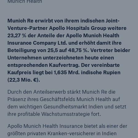
Munich Health
Munich Re erwirbt von ihrem indischen Joint-
Venture-Partner Apollo Hospitals Group weitere
Tech Trend Radar 2026
23,27 % der Anteile der Apollo Munich Health
Our expert perspective for insurance
Insurance Company Ltd. und erhöht damit ihre
Beteiligung von 25,5 auf 48,75 %. Vertreter beider
Unternehmen unterzeichneten heute einen
entsprechenden Kaufvertrag. Der vereinbarte
Kaufpreis liegt bei 1,635 Mrd. indische Rupien
(22,3 Mio. €).
Durch den Anteilserwerb stärkt Munich Re die
Präsenz ihres Geschäftsfelds Munich Health auf
dem wichtigen Gesundheitsmarkt Indien und setzt
ihre profitable Wachstumsstrategie fort.
Apollo Munich Health Insurance bietet als einer der
größten privaten Kranken-versicherer in Indien