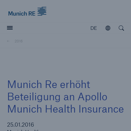
Munich Re logo
DE
Öffnen
Open searc
2016
Versicherer
Versicherer
Unsere Lösungen für Versicherer
Munich Re erhöht
Beteiligung an Apollo
Munich Health Insurance
25.01.2016