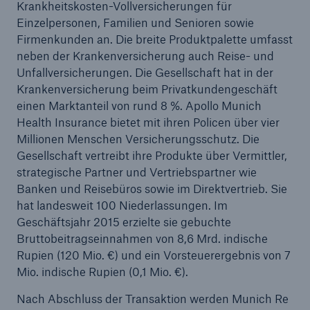
Krankheitskosten-Vollversicherungen für
Einzelpersonen, Familien und Senioren sowie
Reinsurance Property/Casualty
Firmenkunden an. Die breite Produktpalette umfasst
neben der Krankenversicherung auch Reise- und
Marine Trend Radar 2025
Unfallversicherungen. Die Gesellschaft hat in der
Krankenversicherung beim Privatkundengeschäft
einen Marktanteil von rund 8 %. Apollo Munich
Health Insurance bietet mit ihren Policen über vier
Millionen Menschen Versicherungsschutz. Die
Gesellschaft vertreibt ihre Produkte über Vermittler,
Naturkatastrophen
strategische Partner und Vertriebspartner wie
Versicherungslücke: der Anteil der nicht
Banken und Reisebüros sowie im Direktvertrieb. Sie
versicherten Schäden aus Naturkatastrophen
hat landesweit 100 Niederlassungen. Im
seit 1980 beträgt
Geschäftsjahr 2015 erzielte sie gebuchte
Bruttobeitragseinnahmen von 8,6 Mrd. indische
Rupien (120 Mio. €) und ein Vorsteuerergebnis von 7
Mio. indische Rupien (0,1 Mio. €).
71.8%
Nach Abschluss der Transaktion werden Munich Re