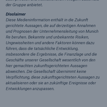
der Gruppe anbietet.
Disclaimer
Diese Medieninformation enthält in die Zukunft
gerichtete Aussagen, die auf derzeitigen Annahmen
und Prognosen der Unternehmensleitung von Munich
Re beruhen. Bekannte und unbekannte Risiken,
Ungewissheiten und andere Faktoren können dazu
führen, dass die tatsächliche Entwicklung,
Lösungen
insbesondere die Ergebnisse, die Finanzlage und die
Cyber-Lösungen von Munich Re
Geschäfte unserer Gesellschaft wesentlich von den
hier gemachten zukunftsgerichteten Aussagen
abweichen. Die Gesellschaft übernimmt keine
Verpflichtung, diese zukunftsgerichteten Aussagen zu
aktualisieren oder sie an zukünftige Ereignisse oder
Navigation schließen oder Escape-Taste drücken
Suche öff
Entwicklungen anzupassen.
Home