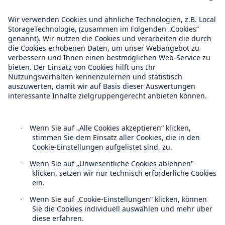
ERGO stellt Strategieprogramm vor: Investieren
Compliance
und sparen für eine erfolgreiche Zukunft
Schadenbilanz des 1. Halbjahres 2016: Unwetter
Über Munich Re
und Erdbeben treiben Schäden
Munich Re erzielt rund 1 Mrd. € Gewinn im 2.
Munich Re Weltweit
Quartal
Audiocast
Follow us
Munich Re erweitert Grenzen der
Versicherbarkeit
Munich Re mit 684 Mio. € Gewinn im 3. Quartal –
Gewinnerwartung von deutlich über 2,3 Mrd. €
für 2016
Kontakt
Munich Re entwickelt mit Big Data neue
Deckungen und Services
Datenschutz