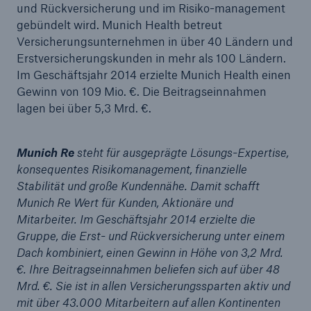
50 %
und Rückversicherung und im Risiko-management
gebündelt wird. Munich Health betreut
Versicherungsunternehmen in über 40 Ländern und
Erstversicherungskunden in mehr als 100 Ländern.
Im Geschäftsjahr 2014 erzielte Munich Health einen
Gewinn von 109 Mio. €. Die Beitragseinnahmen
lagen bei über 5,3 Mrd. €.
Cyber
Geschätzte globale wirtschaftliche Kosten der
Internetkriminalität
Munich Re
steht für ausgeprägte Lösungs-Expertise,
konsequentes Risikomanagement, finanzielle
Stabilität und große Kundennähe. Damit schafft
Munich Re Wert für Kunden, Aktionäre und
600 bn
Mitarbeiter. Im Geschäftsjahr 2014 erzielte die
Gruppe, die Erst- und Rückversicherung unter einem
Dach kombiniert, einen Gewinn in Höhe von 3,2 Mrd.
US Dollar im Jahr 2018
€. Ihre Beitragseinnahmen beliefen sich auf über 48
Mrd. €. Sie ist in allen Versicherungssparten aktiv und
mit über 43.000 Mitarbeitern auf allen Kontinenten