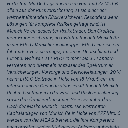
vertreten. Mit Beitragseinnahmen von rund 27 Mrd. €
allein aus der Rückversicherung ist sie einer der
weltweit führenden Rückversicherer. Besonders wenn
Lösungen für komplexe Risiken gefragt sind, ist
Munich Re ein gesuchter Risikoträger. Den Großteil
ihrer Erstversicherungsaktivitäten bündelt Munich Re
in der ERGO Versicherungsgruppe. ERGO ist eine der
führenden Versicherungsgruppen in Deutschland und
Europa. Weltweit ist ERGO in mehr als 30 Ländern
vertreten und bietet ein umfassendes Spektrum an
Versicherungen, Vorsorge und Serviceleistungen. 2014
Rückversicherung Leben/Gesundheit
nahm ERGO Beiträge in Höhe von 18 Mrd. € ein. Im
MIRA Digital Suite
internationalen Gesundheitsgeschäft bündelt Munich
Re ihre Leistungen in der Erst- und Rückversicherung
sowie den damit verbundenen Services unter dem
Dach der Marke Munich Health. Die weltweiten
Kapitalanlagen von Munich Re in Höhe von 227 Mrd. €
werden von der MEAG betreut, die ihre Kompetenz
auch privaten und institutionellen Anlegern außerhalb