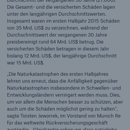
Die Gesamt- und die versicherten Schäden lagen
unter den langjährigen Durchschnittswerten.
Reinsurance Property/Casualty
Insgesamt waren im ersten Halbjahr 2015 Schäden
Marine Trend Radar 2025
von 35 Mrd. US$ zu verzeichnen, während der
Durchschnittswert der vergangenen 30 Jahre
preisbereinigt rund 64 Mrd. US$ betrug. Die
versicherten Schäden betragen in diesem Jahr
bislang 12 Mrd. US$, der langjährige Durchschnitt
war 15 Mrd. US$.
Naturkatastrophen
„Die Naturkatastrophen des ersten Halbjahres
Versicherungslücke: der Anteil der nicht
lehren uns erneut, dass die Anfälligkeit gegenüber
versicherten Schäden aus Naturkatastrophen
Naturkatastrophen insbesondere in Schwellen- und
seit 1980 beträgt
Entwicklungsländern verringert werden muss. Dies,
um vor allem die Menschen besser zu schützen, aber
auch um die Schäden möglichst gering zu halten“,
sagte Torsten Jeworrek, im Vorstand von Munich Re
71.8%
für das weltweite Rückversicherungsgeschäft
zuständig. „Gleichzeitig sehen wir, dass natürliche