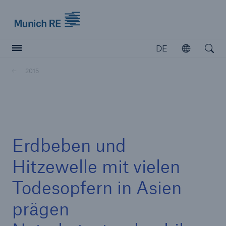
Munich Re logo
DE
Öffnen
Open searc
2015
Versicherer
Versicherer
Unsere Lösungen für Versicherer
Erdbeben und
Hitzewelle mit vielen
Todesopfern in Asien
prägen