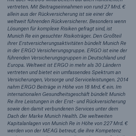
vertreten. Mit Beitragseinnahmen von rund 27 Mrd. €
Unternehmensgeschichte von Munich Re
allein aus der Rückversicherung ist sie einer der
erstmals wissenschaftlich-historisch untersucht
weltweit führenden Rückversicherer. Besonders wenn
Lösungen für komplexe Risiken gefragt sind, ist
Munich Re in herausforderndem Umfeld mit 525
Munich Re ein gesuchter Risikoträger. Den Großteil
Mio. € Gewinn im 3. Quartal
ihrer Erstversicherungsaktivitäten bündelt Munich Re
in der ERGO Versicherungsgruppe. ERGO ist eine der
ERGO verkauft italienische Tochterunternehmen
führenden Versicherungsgruppen in Deutschland und
ERGO erwirbt zusätzliche Anteile an HDFC
Europa. Weltweit ist ERGO in mehr als 30 Ländern
ERGO
vertreten und bietet ein umfassendes Spektrum an
Versicherungen, Vorsorge und Serviceleistungen. 2014
nahm ERGO Beiträge in Höhe von 18 Mrd. € ein. Im
internationalen Gesundheitsgeschäft bündelt Munich
Re ihre Leistungen in der Erst- und Rückversicherung
sowie den damit verbundenen Services unter dem
Dach der Marke Munich Health. Die weltweiten
Kapitalanlagen von Munich Re in Höhe von 227 Mrd. €
werden von der MEAG betreut, die ihre Kompetenz