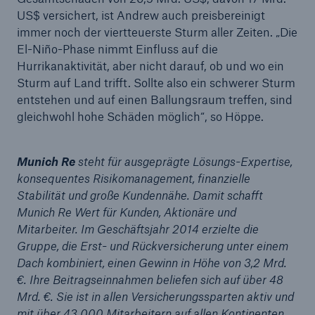
ERGO und Vorstandsmitglied von Munich Re
US$ versichert, ist Andrew auch preisbereinigt
immer noch der viertteuerste Sturm aller Zeiten. „Die
Erdbeben und Hitzewelle mit vielen Todesopfern
El-Niño-Phase nimmt Einfluss auf die
in Asien prägen Naturkatastrophenbilanz bis Juni
Hurrikanaktivität, aber nicht darauf, ob und wo ein
Sturm auf Land trifft. Sollte also ein schwerer Sturm
Veränderung im Vorstand der ERGO
entstehen und auf einen Ballungsraum treffen, sind
Versicherungsgruppe AG
gleichwohl hohe Schäden möglich“, so Höppe.
Munich Re hebt Gewinnziel 2015 auf mindestens
3 Mrd. € an – 1,1 Mrd. € Gewinn im 2. Quartal
Munich Re
steht für ausgeprägte Lösungs-Expertise,
konsequentes Risikomanagement, finanzielle
Audiocast
Stabilität und große Kundennähe. Damit schafft
Munich Re Wert für Kunden, Aktionäre und
Munich Re treibt Innovationen voran
Mitarbeiter. Im Geschäftsjahr 2014 erzielte die
Warren Buffett verringert seine Beteiligung an
Gruppe, die Erst- und Rückversicherung unter einem
Munich Re
Dach kombiniert, einen Gewinn in Höhe von 3,2 Mrd.
€. Ihre Beitragseinnahmen beliefen sich auf über 48
Mit Kunden und Partnern zu neuen Lösungen für
Mrd. €. Sie ist in allen Versicherungssparten aktiv und
die Digitalisierung
mit über 43.000 Mitarbeitern auf allen Kontinenten