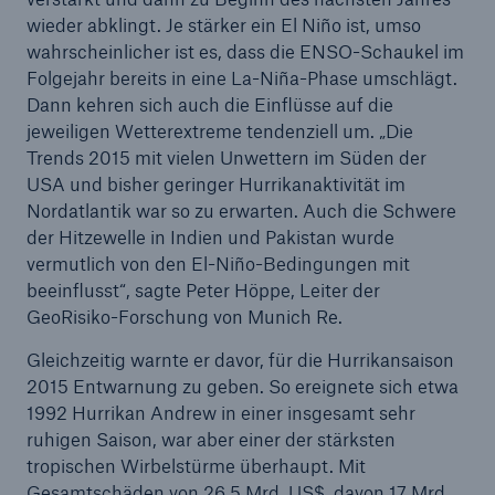
Mrd. € an
wieder abklingt. Je stärker ein El Niño ist, umso
wahrscheinlicher ist es, dass die ENSO-Schaukel im
ERGO Versicherungsgruppe steigert 2014
Folgejahr bereits in eine La-Niña-Phase umschlägt.
Gewinn erneut
Dann kehren sich auch die Einflüsse auf die
jeweiligen Wetterextreme tendenziell um. „Die
ERGO veröffentlicht vierten Kundenbericht
Trends 2015 mit vielen Unwettern im Süden der
USA und bisher geringer Hurrikanaktivität im
Munich Re schüttet fast 1,3 Mrd. € an Aktionäre
Nordatlantik war so zu erwarten. Auch die Schwere
aus
der Hitzewelle in Indien und Pakistan wurde
vermutlich von den El-Niño-Bedingungen mit
Geplante Veränderungen im Vorstandsvorsitz von
beeinflusst“, sagte Peter Höppe, Leiter der
ERGO und im Vorstand von Munich Re
GeoRisiko-Forschung von Munich Re.
Munich Re startet mit Quartalsgewinn von 790
Gleichzeitig warnte er davor, für die Hurrikansaison
Mio. € ins Jahr 2015
2015 Entwarnung zu geben. So ereignete sich etwa
1992 Hurrikan Andrew in einer insgesamt sehr
Veränderung im Vorstand der ERGO
ruhigen Saison, war aber einer der stärksten
Versicherungsgruppe
tropischen Wirbelstürme überhaupt. Mit
Markus Rieß wird Vorstandsvorsitzender der
Gesamtschäden von 26,5 Mrd. US$, davon 17 Mrd.