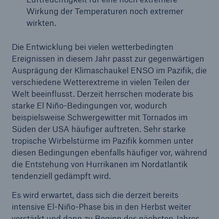
Wirkung der Temperaturen noch extremer
Unternehmen
wirkten.
Media Relations
Die Entwicklung bei vielen wetterbedingten
Medieninformationen und
Ereignissen in diesem Jahr passt zur gegenwärtigen
Unternehmensnachrichten
Ausprägung der Klimaschaukel ENSO im Pazifik, die
verschiedene Wetterextreme in vielen Teilen der
Medieninformationen
Welt beeinflusst. Derzeit herrschen moderate bis
starke El Niño-Bedingungen vor, wodurch
2015
beispielsweise Schwergewitter mit Tornados im
Süden der USA häufiger auftreten. Sehr starke
Seite öffnen
tropische Wirbelstürme im Pazifik kommen unter
diesen Bedingungen ebenfalls häufiger vor, während
Naturkatastrophenbilanz 2014: Geringere
die Entstehung von Hurrikanen im Nordatlantik
Schäden durch Wetterextreme und Erdbeben
tendenziell gedämpft wird.
Munich Re erzielt 2014 Gewinn von 3,2 Mrd. €
Es wird erwartet, dass sich die derzeit bereits
und steigert die Dividende auf 7,75 €
intensive El-Niño-Phase bis in den Herbst weiter
Munich Re strebt für 2015 Gewinn von 2,5 bis 3
verstärkt und dann zu Beginn des nächsten Jahres