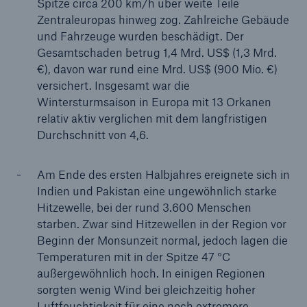
Spitze circa 200 km/h über weite Teile
Zentraleuropas hinweg zog. Zahlreiche Gebäude
und Fahrzeuge wurden beschädigt. Der
Gesamtschaden betrug 1,4 Mrd. US$ (1,3 Mrd.
€), davon war rund eine Mrd. US$ (900 Mio. €)
versichert. Insgesamt war die
Wintersturmsaison in Europa mit 13 Orkanen
relativ aktiv verglichen mit dem langfristigen
Durchschnitt von 4,6.
Lösungen
Cyber-Lösungen von Munich Re
Am Ende des ersten Halbjahres ereignete sich in
Indien und Pakistan eine ungewöhnlich starke
Hitzewelle, bei der rund 3.600 Menschen
starben. Zwar sind Hitzewellen in der Region vor
Beginn der Monsunzeit normal, jedoch lagen die
Navigation schließen oder Escape-Taste drücken
Suche öff
Temperaturen mit in der Spitze 47 °C
außergewöhnlich hoch. In einigen Regionen
Home
sorgten wenig Wind bei gleichzeitig hoher
Luftfeuchtigkeit für eine noch extremere