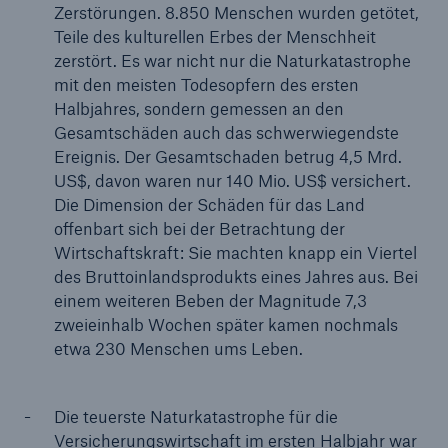
Zerstörungen. 8.850 Menschen wurden getötet,
Teile des kulturellen Erbes der Menschheit
zerstört. Es war nicht nur die Naturkatastrophe
mit den meisten Todesopfern des ersten
Halbjahres, sondern gemessen an den
Gesamtschäden auch das schwerwiegendste
Ereignis. Der Gesamtschaden betrug 4,5 Mrd.
US$, davon waren nur 140 Mio. US$ versichert.
Die Dimension der Schäden für das Land
offenbart sich bei der Betrachtung der
Wirtschaftskraft: Sie machten knapp ein Viertel
des Bruttoinlandsprodukts eines Jahres aus. Bei
Fakten
einem weiteren Beben der Magnitude 7,3
CLARA reduziert die Wartezeit bis zur
zweieinhalb Wochen später kamen nochmals
Leistungsentscheidung in der BU-
etwa 230 Menschen ums Leben.
Versicherung bis zu
Die teuerste Naturkatastrophe für die
Versicherungswirtschaft im ersten Halbjahr war