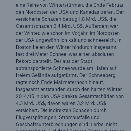
50 %
eine Reihe von Winterstürmen, die Ende Februar
den Nordosten der USA und Kanadas trafen. Der
versicherte Schaden betrug 1,8 Mrd. US$, die
Gesamtschäden 2,4 Mrd. US$. Außerdem war
der Winter, wie schon im Vorjahr, im Nordosten
der USA ungewöhnlich kalt und schneereich. In
Cyber
Boston fielen den Winter hindurch insgesamt
fast drei Meter Schnee, was einen absoluten
Geschätzte globale wirtschaftliche Kosten der
Rekord darstellt. Der aus der Stadt
Internetkriminalität
abtransportierte Schnee wurde am Hafen auf
freiem Gelände aufgetürmt. Der Schneeberg
ragte noch Ende Mai meterhoch hinauf.
Insgesamt entstanden durch den harten Winter
600 bn
2014/15 in den USA direkte Gesamtschäden von
4,3 Mrd. US$, davon waren 3,2 Mrd. US$
versichert. Die indirekten Schäden durch
US Dollar im Jahr 2018
Flugverspätungen, Stromausfälle und
Geschäftsunterbrechungen sind hierbei nicht