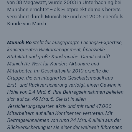
von 38 Megawatt, wurde 2003 in Unterhaching bei
München errichtet – als Pilotprojekt damals bereits
versichert durch Munich Re und seit 2005 ebenfalls
Kunde von Marsh.
Munich Re
steht für ausgeprägte Lösungs-Expertise,
konsequentes Risikomanagement, finanzielle
Stabilität und große Kundennähe. Damit schafft
Munich Re Wert für Kunden, Aktionäre und
Mitarbeiter. Im Geschäftsjahr 2010 erzielte die
Rückversicherung Leben/Gesundheit
Gruppe, die ein integriertes Geschäftsmodell aus
Erst- und Rückversicherung verfolgt, einen Gewinn in
MIRA Digital Suite
Höhe von 2,4 Mrd. €. Ihre Beitragseinnahmen beliefen
sich auf ca. 46 Mrd. €. Sie ist in allen
Versicherungssparten aktiv und mit rund 47.000
Mitarbeitern auf allen Kontinenten vertreten. Mit
Beitragseinnahmen von rund 24 Mrd. € allein aus der
Rückversicherung ist sie einer der weltweit führenden