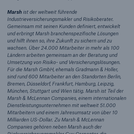
Unternehmen
Marsh
ist der weltweit führende
Industrieversicherungsmakler und Risikoberater.
Media Relations
Gemeinsam mit seinen Kunden definiert, entwickelt
und erbringt Marsh branchenspezifische Lösungen
Medieninformationen und
und hilft ihnen so, ihre Zukunft zu sichern und zu
Unternehmensnachrichten
wachsen. Über 24.000 Mitarbeiter in mehr als 100
Medieninformationen
Ländern arbeiten gemeinsam an der Beratung und
Umsetzung von Risiko- und Versicherungslösungen.
2011
Für die Marsh GmbH, ehemals Gradmann & Holler,
sind rund 600 Mitarbeiter an den Standorten Berlin,
Seite öffnen
Bremen, Düsseldorf, Frankfurt, Hamburg, Leipzig,
München, Stuttgart und Wien tätig. Marsh ist Teil der
Naturkatastrophen-Bilanz 2010 – Sehr schwere
Marsh & McLennan Companies, einem internationalen
Erdbeben und viele Unwetter-Ereignisse
Dienstleistungsunternehmen mit weltweit 51.000
Mitarbeitern und einem Jahresumsatz von über 10
Munich Re bringt Übernahme von Windsor
Milliarden US-Dollar. Zu Marsh & McLennan
Health Group, Inc. erfolgreich zum Abschluss
Companies gehören neben Marsh auch der
Katastrophenbond-Markt lockt neue Investoren
Rückversicherungsmakler Guy Carpenter, die