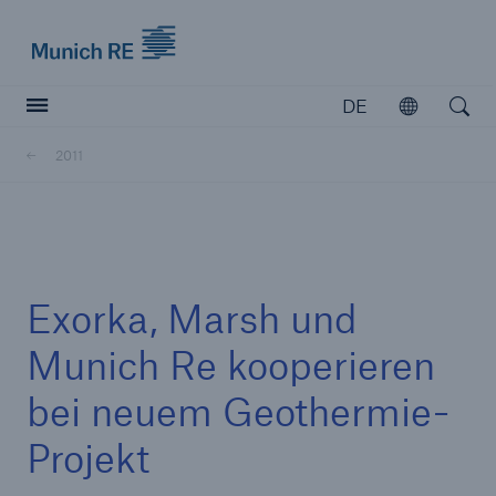
Munich Re logo
DE
Öffnen
Open searc
2011
Versicherer
Versicherer
Unsere Lösungen für Versicherer
Exorka, Marsh und
Munich Re kooperieren
bei neuem Geothermie-
Projekt