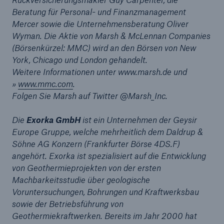
an Weiteres Wachstum 2011 zu erwarten
Beratung für Personal- und Finanzmanagement
Mercer sowie die Unternehmensberatung Oliver
Munich Re erzielt 2010 Gewinn von über 2,4 Mrd.
Wyman. Die Aktie von Marsh & McLennan Companies
€ und erhöht die Dividende auf 6,25 €
(Börsenkürzel: MMC) wird an den Börsen von New
York, Chicago und London gehandelt.
Erste Garantieversicherung für Windkraftanlagen
Weitere Informationen unter www.marsh.de und
»
www.mmc.com
.
Munich Re schlägt Annika Falkengren für
Folgen Sie Marsh auf Twitter @Marsh_Inc.
Aufsichtsratswahl vor
Die
Exorka GmbH
ist ein Unternehmen der Geysir
Munich Re zieht positive Bilanz für das
Europe Gruppe, welche mehrheitlich dem Daldrup &
Geschäftsjahr 2010
Söhne AG Konzern (Frankfurter Börse 4DS.F)
Munich Re leistet Beitrag zur
angehört. Exorka ist spezialisiert auf die Entwicklung
Schadenbewältigung in Japan
von Geothermieprojekten von der ersten
Machbarkeitsstudie über geologische
Munich Re schätzt Schadenbelastung durch das
Voruntersuchungen, Bohrungen und Kraftwerksbau
Erdbeben in Japan auf rund 1,5 Mrd.
sowie der Betriebsführung von
Geothermiekraftwerken. Bereits im Jahr 2000 hat
Munich Re schüttet mehr als 1,1 Mrd. € als