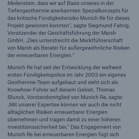
Meilenstein, dass wir auf Basis unseres in der
Tiefengeothermie anerkannten Spezialkonzepts für
das kritische Fündigkeitsrisiko Munich Re für dieses
Projekt gewinnen konnten“, sagte Siegmund Fahrig,
Vorsitzender der Geschäftsführung der Marsh
GmbH. „Dies unterstreicht die Marktführerschaft
von Marsh als Berater für außergewöhnliche Risiken
der erneuerbaren Energien.“
Munich Re hat seit der Entwicklung der weltweit
ersten Fündigkeitspolice im Jahr 2003 ein eigenes
Geothermie-Team aufgebaut und sieht sich als
Fakten
Knowhow-Führer auf diesem Gebiet. Thomas
CLARA reduziert die Wartezeit bis zur
Blunck, Vorstandsmitglied von Munich Re, sagte:
Leistungsentscheidung in der BU-
„Mit unserer Expertise können wir auch die nicht
Versicherung bis zu
alltäglichen Risiken erneuerbarer Energien
übernehmen und tragen damit zu einer höheren
Investitionssicherheit bei.“ Das Engagement von
Munich Re bei erneuerbaren Energien fügt sich