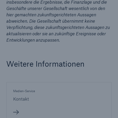
insbesondere die Ergebnisse, die Finanzlage und die
Geschäfte unserer Gesellschaft wesentlich von den
Ping An und Munich Re kooperieren bei
hier gemachten zukunftsgerichteten Aussagen
erneuerbaren Energien
abweichen. Die Gesellschaft übernimmt keine
Verpflichtung, diese zukunftsgerichteten Aussagen zu
Munich Re schafft mehr Transparenz bei
aktualisieren oder sie an zukünftige Ereignisse oder
komplexen Kumulrisiken
Entwicklungen anzupassen.
Erhöhte Unsicherheit als Herausforderung für
Versicherungsmarkt - Munich Re gut positioniert
Weitere Informationen
Medieninformation
Munich Re in schwierigem Umfeld mit 290 Mio. €
Gewinn im 3. Quartal
Medien-Service
Kerngruppe von Ländern soll beim Klimaschutz
vorangehen
Kontakt
Neue Versicherungsleistungen für vom
Klimawandel besonders betroffenen Staaten