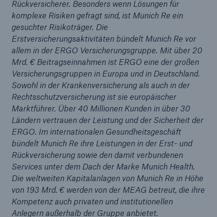
Rückversicherer. Besonders wenn Lösungen für
komplexe Risiken gefragt sind, ist Munich Re ein
gesuchter Risikoträger. Die
Erstversicherungsaktivitäten bündelt Munich Re vor
allem in der ERGO Versicherungsgruppe. Mit über 20
Mrd. € Beitragseinnahmen ist ERGO eine der großen
Versicherungsgruppen in Europa und in Deutschland.
Sowohl in der Krankenversicherung als auch in der
Rechtsschutzversicherung ist sie europäischer
Lösungen
Marktführer. Über 40 Millionen Kunden in über 30
Cyber-Lösungen von Munich Re
Ländern vertrauen der Leistung und der Sicherheit der
ERGO. Im internationalen Gesundheitsgeschäft
bündelt Munich Re ihre Leistungen in der Erst- und
Rückversicherung sowie den damit verbundenen
Services unter dem Dach der Marke Munich Health.
Navigation schließen oder Escape-Taste drücken
Suche öff
Die weltweiten Kapitalanlagen von Munich Re in Höhe
von 193 Mrd. € werden von der MEAG betreut, die ihre
Home
Kompetenz auch privaten und institutionellen
Anlegern außerhalb der Gruppe anbietet.