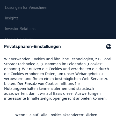
Lösungen für Versicherer
Insights
Investor Relations
Media Relations
Compliance
Über Munich Re
Munich Re Weltweit
Follow us