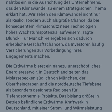
50 %
nahtlos ein in die Ausrichtung des Unternehmens,
das den Klimawandel zu einem strategischen Thema
erklärt hat. „Wir sehen den Klimawandel nicht nur
als Risiko, sondern auch als große Chance, da bei
konsequentem Klimaschutz neue Technologien
hohes Wachstumspotenzial aufweisen“, sagte
Blunck. Für Munich Re ergeben sich dadurch
Cyber
erhebliche Geschäftschancen, da Investoren häufig
Geschätzte globale wirtschaftliche Kosten der
Versicherungen zur Vorbedingung ihres
Internetkriminalität
Engagements machen.
Die Erdwärme bietet ein nahezu unerschöpfliches
Energiereservoir. In Deutschland gelten das
600 bn
Molassebecken südlich von München, der
Oberrheingraben und die norddeutsche Tiefebene
als besonders geeignete Regionen für
US Dollar im Jahr 2018
Tiefengeothermie-Projekte. Das bislang größte in
Betrieb befindliche Erdwärme-Kraftwerk in
Deutschland, mit einer Strom- und Wärmeleistung