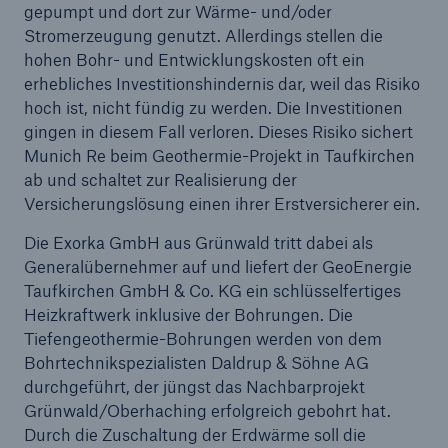
gepumpt und dort zur Wärme- und/oder
Stromerzeugung genutzt. Allerdings stellen die
Reinsurance Property/Casualty
hohen Bohr- und Entwicklungskosten oft ein
Marine Trend Radar 2025
erhebliches Investitionshindernis dar, weil das Risiko
hoch ist, nicht fündig zu werden. Die Investitionen
gingen in diesem Fall verloren. Dieses Risiko sichert
Munich Re beim Geothermie-Projekt in Taufkirchen
ab und schaltet zur Realisierung der
Versicherungslösung einen ihrer Erstversicherer ein.
Naturkatastrophen
Die Exorka GmbH aus Grünwald tritt dabei als
Versicherungslücke: der Anteil der nicht
Generalübernehmer auf und liefert der GeoEnergie
versicherten Schäden aus Naturkatastrophen
Taufkirchen GmbH & Co. KG ein schlüsselfertiges
seit 1980 beträgt
Heizkraftwerk inklusive der Bohrungen. Die
Tiefengeothermie-Bohrungen werden von dem
Bohrtechnikspezialisten Daldrup & Söhne AG
durchgeführt, der jüngst das Nachbarprojekt
71.8%
Grünwald/Oberhaching erfolgreich gebohrt hat.
Durch die Zuschaltung der Erdwärme soll die