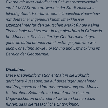
Exorka mit ihrer isländischen Schwestergesellschaft
Dividende aus
ein 2.1 MW Stromkraftwerk in der Stadt Husavik in
Island gebaut. Exorka vereint isländisches Know-how
Munich Re weist aufgrund hoher
mit deutscher Ingenieurskunst, ist exklusiver
Schadensbelastungen Quartalsverlust von 948
Lizenznehmer für den deutschen Markt für die Kalina
Mio. € aus
Technologie und betreibt in Ingenieurbüro in Grünwald
bei München. Schlüsselfertige Geothermieanlagen
Exorka, Marsh und Munich Re kooperieren bei
gehören dabei ebenso zum Leistungsspektrum wie
neuem Geothermie-Projekt
auch Consulting sowie Forschung und Entwicklung im
Häufung schwerster Naturkatastrophen macht
Bereich der Geothermie.
2011 zum schadenträchtigsten Jahr
Munich Re deckt Performance-Garantie von Solar
Disclaimer
Frontier – erste Deckung dieser Art in Japan
Diese Medieninformation enthält in die Zukunft
gerichtete Aussagen, die auf derzeitigen Annahmen
Medieninformation
und Prognosen der Unternehmensleitung von Munich
Re beruhen. Bekannte und unbekannte Risiken,
Nach außergewöhnlichem 1. Quartal 2011 kehrt
Ungewissheiten und andere Faktoren können dazu
Munich Re im 2. Quartal zu gewohnter
führen, dass die tatsächliche Entwicklung,
Ertragsstärke zurück