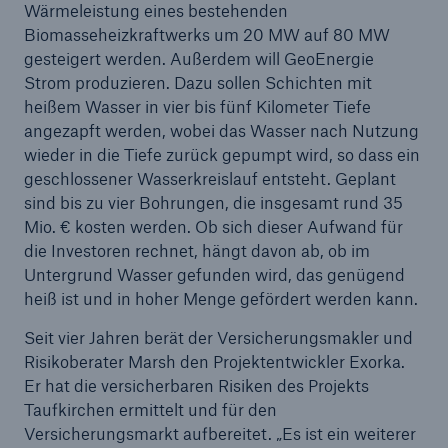
Wärmeleistung eines bestehenden
Biomasseheizkraftwerks um 20 MW auf 80 MW
gesteigert werden. Außerdem will GeoEnergie
Strom produzieren. Dazu sollen Schichten mit
heißem Wasser in vier bis fünf Kilometer Tiefe
angezapft werden, wobei das Wasser nach Nutzung
wieder in die Tiefe zurück gepumpt wird, so dass ein
geschlossener Wasserkreislauf entsteht. Geplant
sind bis zu vier Bohrungen, die insgesamt rund 35
Mio. € kosten werden. Ob sich dieser Aufwand für
die Investoren rechnet, hängt davon ab, ob im
Untergrund Wasser gefunden wird, das genügend
heiß ist und in hoher Menge gefördert werden kann.
Seit vier Jahren berät der Versicherungsmakler und
Lösungen
Risikoberater Marsh den Projektentwickler Exorka.
Sachdeckung durch einen leistungsfähigen
Er hat die versicherbaren Risiken des Projekts
Rückversicherungspartner
Taufkirchen ermittelt und für den
Versicherungsmarkt aufbereitet. „Es ist ein weiterer