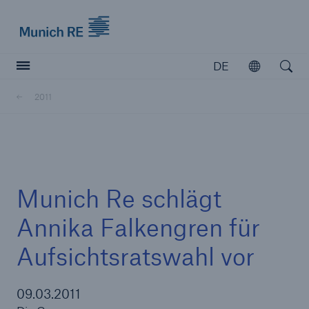
Munich Re logo
DE
Öffnen
Open searc
2011
Versicherer
Versicherer
Unsere Lösungen für Versicherer
Munich Re schlägt
Annika Falkengren für
Aufsichtsratswahl vor
09.03.2011