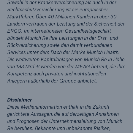
Sowohl in der Krankenversicherung als auch in der
Rechtsschutzversicherung ist sie europäischer
Marktführer. Über 40 Millionen Kunden in über 30
Ländern vertrauen der Leistung und der Sicherheit der
ERGO. Im internationalen Gesundheitsgeschäft
bündelt Munich Re ihre Leistungen in der Erst- und
Rückversicherung sowie den damit verbundenen
Services unter dem Dach der Marke Munich Health.
Die weltweiten Kapitalanlagen von Munich Re in Höhe
von 193 Mrd. € werden von der MEAG betreut, die ihre
Kompetenz auch privaten und institutionellen
Anlegern außerhalb der Gruppe anbietet.
Fakten
CLARA reduziert die Wartezeit bis zur
Leistungsentscheidung in der BU-
Disclaimer
Versicherung bis zu
Diese Medieninformation enthält in die Zukunft
gerichtete Aussagen, die auf derzeitigen Annahmen
und Prognosen der Unternehmensleitung von Munich
Re beruhen. Bekannte und unbekannte Risiken,