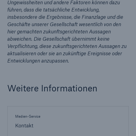
50 %
Ungewissheiten und andere Faktoren können dazu
führen, dass die tatsächliche Entwicklung,
insbesondere die Ergebnisse, die Finanzlage und die
Geschäfte unserer Gesellschaft wesentlich von den
hier gemachten zukunftsgerichteten Aussagen
abweichen. Die Gesellschaft übernimmt keine
Verpflichtung, diese zukunftsgerichteten Aussagen zu
Cyber
aktualisieren oder sie an zukünftige Ereignisse oder
Geschätzte globale wirtschaftliche Kosten der
Entwicklungen anzupassen.
Internetkriminalität
Weitere Informationen
600 bn
US Dollar im Jahr 2018
Medien-Service
Kontakt