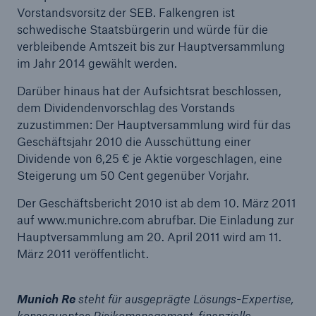
Vorstandsvorsitz der SEB. Falkengren ist
schwedische Staatsbürgerin und würde für die
Reinsurance Property/Casualty
verbleibende Amtszeit bis zur Hauptversammlung
Marine Trend Radar 2025
im Jahr 2014 gewählt werden.
Darüber hinaus hat der Aufsichtsrat beschlossen,
dem Dividendenvorschlag des Vorstands
zuzustimmen: Der Hauptversammlung wird für das
Geschäftsjahr 2010 die Ausschüttung einer
Dividende von 6,25 € je Aktie vorgeschlagen, eine
Naturkatastrophen
Steigerung um 50 Cent gegenüber Vorjahr.
Versicherungslücke: der Anteil der nicht
versicherten Schäden aus Naturkatastrophen
Der Geschäftsbericht 2010 ist ab dem 10. März 2011
seit 1980 beträgt
auf www.munichre.com abrufbar. Die Einladung zur
Hauptversammlung am 20. April 2011 wird am 11.
März 2011 veröffentlicht.
71.8%
Munich Re
steht für ausgeprägte Lösungs-Expertise,
konsequentes Risikomanagement, finanzielle