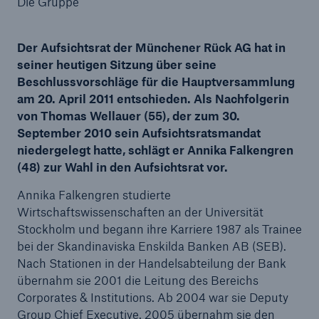
Die Gruppe
Der Aufsichtsrat der Münchener Rück AG hat in
seiner heutigen Sitzung über seine
Tech Trend Radar 2026
Beschlussvorschläge für die Hauptversammlung
Our expert perspective for insurance
am 20. April 2011 entschieden. Als Nachfolgerin
von Thomas Wellauer (55), der zum 30.
September 2010 sein Aufsichtsratsmandat
niedergelegt hatte, schlägt er Annika Falkengren
(48) zur Wahl in den Aufsichtsrat vor.
Annika Falkengren studierte
Wirtschaftswissenschaften an der Universität
Stockholm und begann ihre Karriere 1987 als Trainee
bei der Skandinaviska Enskilda Banken AB (SEB).
Nach Stationen in der Handelsabteilung der Bank
übernahm sie 2001 die Leitung des Bereichs
Corporates & Institutions. Ab 2004 war sie Deputy
Group Chief Executive. 2005 übernahm sie den