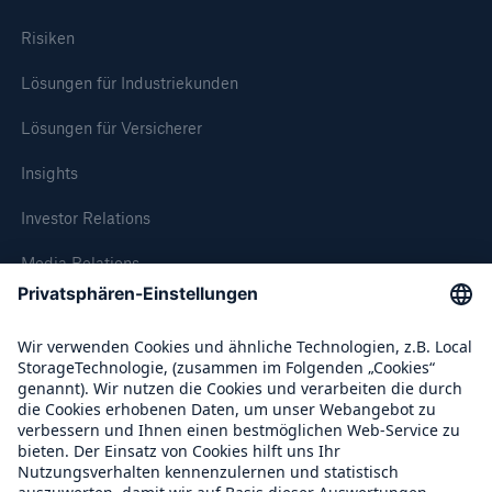
Risiken
Lösungen für Industriekunden
Lösungen für Versicherer
Insights
Investor Relations
Lösungen
Media Relations
Cyber-Lösungen von Munich Re
Compliance
Über Munich Re
Navigation schließen oder Escape-Taste drücken
Suche öff
Home
Munich Re Weltweit