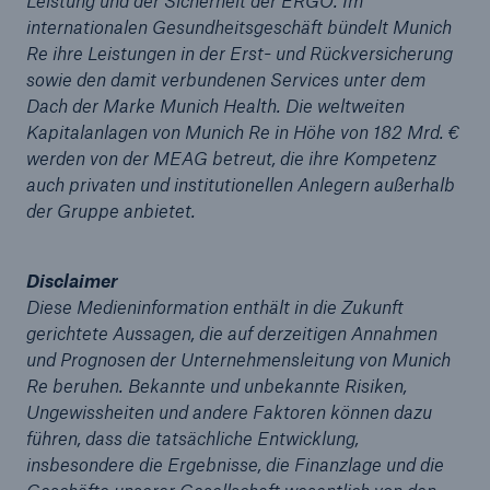
Leistung und der Sicherheit der ERGO. Im
internationalen Gesundheitsgeschäft bündelt Munich
Unternehmen
Re ihre Leistungen in der Erst- und Rückversicherung
sowie den damit verbundenen Services unter dem
Media Relations
Dach der Marke Munich Health. Die weltweiten
Medieninformationen und
Kapitalanlagen von Munich Re in Höhe von 182 Mrd. €
Unternehmensnachrichten
werden von der MEAG betreut, die ihre Kompetenz
auch privaten und institutionellen Anlegern außerhalb
Medieninformationen
der Gruppe anbietet.
2010
Disclaimer
Seite öffnen
Diese Medieninformation enthält in die Zukunft
gerichtete Aussagen, die auf derzeitigen Annahmen
Katastrophenbond-Markt hat sich normalisiert –
und Prognosen der Unternehmensleitung von Munich
2010 steigendes Emissionsvolumen bei
Re beruhen. Bekannte und unbekannte Risiken,
niedrigeren Preisen zu erwarten
Ungewissheiten und andere Faktoren können dazu
führen, dass die tatsächliche Entwicklung,
Munich Re steigert Gewinn 2009 auf 2,56 Mrd. €
insbesondere die Ergebnisse, die Finanzlage und die
und erhöht die Dividende auf 5,75 €