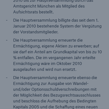
2010 bis zur Hauptversammlung durch das
50 %
Amtsgericht München als Mitglied des
Aufsichtsrats bestellt.
Die Hauptversammlung billigte das seit dem 1.
Januar 2010 bestehende System der Vergütung
der Vorstandsmitglieder.
Cyber
Die Hauptversammlung erneuerte die
Geschätzte globale wirtschaftliche Kosten der
Ermächtigung, eigene Aktien zu erwerben; auf
Internetkriminalität
sie darf ein Anteil am Grundkapital von bis zu 10
% entfallen. Die im vergangenen Jahr erteilte
Ermächtigung wäre im Oktober 2010
ausgelaufen und wird nun ersetzt.
600 bn
Die Hauptversammlung erneuerte ebenso die
Ermächtigung zur Ausgabe von Wandel-
und/oder Optionsschuldverschreibungen mit
US Dollar im Jahr 2018
der Möglichkeit des Bezugsrechtsausschlusses
und beschloss die Aufhebung des Bedingten
Kapitals 2005 und die Schaffung eines neuen