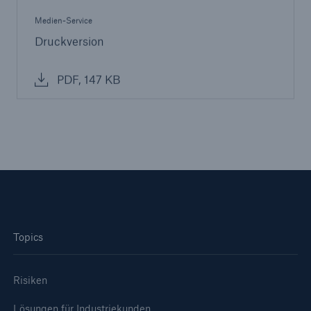
Schanghai zeigt Chancen und Risiken des
Medien-Service
Klimawandels
Druckversion
Zahlreiche schwere Naturkatastrophen prägen
das erste Halbjahr 2010
PDF, 147 KB
Munich Re erzielt 1,2 Mrd. € Gewinn im 1.
Halbjahr 2010
Bessere Absicherung bei Ölkatastrophen –
Munich Re entwirft neue Versicherungslösung
Zwei Monate bis zum Weltklimagipfel von
Cancun / Häufung von Wetterextremen ist
starkes Indiz für den Klimawandel
Topics
Thomas Wellauer verlässt Aufsichtsrat von
Munich Re
Risiken
Erste Leistungsgarantiedeckung für Photovoltaik-
Lösungen für Industriekunden