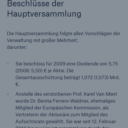
Beschlüsse der
Hauptversammlung
Die Hauptversammlung folgte allen Vorschlägen der
Verwaltung mit großer Mehrheit;
darunter:
Sie beschloss für 2009 eine Dividende von 5,75
(2008: 5,50) € je Aktie. Die
Gesamtausschüttung beträgt 1,072 (1,073) Mrd.
Fakten
€.
CLARA reduziert die Wartezeit bis zur
Anstelle des verstorbenen Prof. Karel Van Miert
Leistungsentscheidung in der BU-
wurde Dr. Benita Ferrero-Waldner, ehemaliges
Versicherung bis zu
Mitglied der Europäischen Kommission, als
Vertreterin der Aktionäre zum Mitglied des
Aufsichtsrats gewählt. Sie war seit 12. Februar