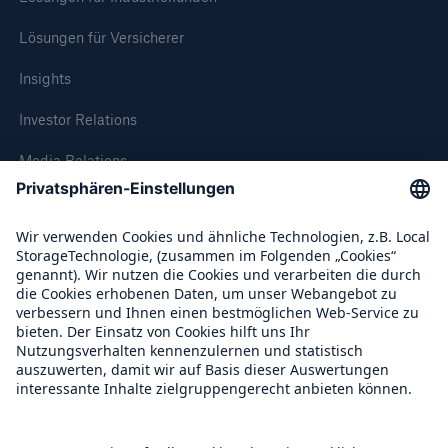
Module in den USA
Lösungen für Versicherer
Neues Versicherungsprodukt bietet
Insights
philippinischen Genossenschaften und deren
einkommensschwachen Mitgliedern Absicherung
Investor Relations
gegen extreme Wetterereignisse
Media Relations
Munich Re erwartet durch Erneuerbare Energien
Compliance
in den nächsten 10 Jahren stark wachsendes
Prämienvolumen im deutschen
Versicherungsmarkt
Über Munich Re
Munich Re vereinbart Erwerb von Windsor Health
Group, Inc.
Munich Re Weltweit
Munich Re erwartet für 2010 höheres Ergebnis
Aon Benfield koordiniert neues Konsortium aus
Follow us
Erst- und Rückversicherern zur Absicherung von