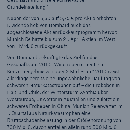
Grundeinstellung.“
Reinsurance Property/Casualty
Neben der von 5,50 auf 5,75 € pro Aktie erhöhten
Marine Trend Radar 2025
Dividende hob von Bomhard auch das
abgeschlossene Aktienrückkaufprogramm hervor:
Munich Re hatte bis zum 21. April Aktien im Wert
von 1 Mrd. € zurückgekauft.
Von Bomhard bekräftigte das Ziel für das
Geschäftsjahr 2010: „Wir streben erneut ein
Naturkatastrophen
Konzernergebnis von über 2 Mrd. € an.“ 2010 weist
Versicherungslücke: der Anteil der nicht
allerdings bereits eine ungewöhnliche Häufung von
versicherten Schäden aus Naturkatastrophen
schweren Naturkatastrophen auf – die Erdbeben in
seit 1980 beträgt
Haiti und Chile, der Wintersturm Xynthia über
Westeuropa, Unwetter in Australien und zuletzt ein
schweres Erdbeben in China. Munich Re erwartet im
1. Quartal aus Naturkatastrophen eine
71.8%
Bruttoschadenbelastung in der Größenordnung von
700 Mio. €, davon entfallen allein rund 500 Mio. €