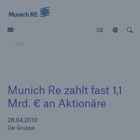
Munich Re logo
DE
Öffnen
Open searc
2010
Versicherer
Versicherer
Unsere Lösungen für Versicherer
Munich Re zahlt fast 1,1
Mrd. € an Aktionäre
28.04.2010
Die Gruppe