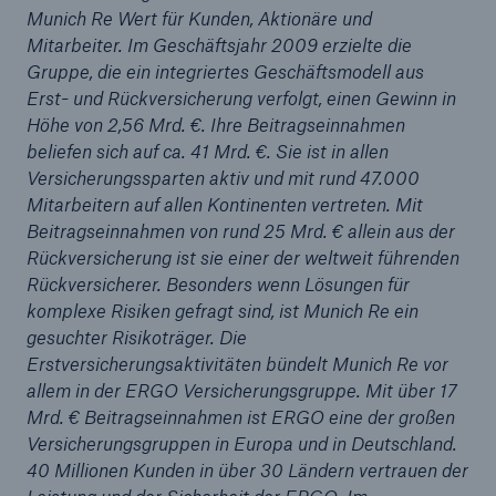
Munich Re Wert für Kunden, Aktionäre und
Mitarbeiter. Im Geschäftsjahr 2009 erzielte die
Gruppe, die ein integriertes Geschäftsmodell aus
Erst- und Rückversicherung verfolgt, einen Gewinn in
Höhe von 2,56 Mrd. €. Ihre Beitragseinnahmen
beliefen sich auf ca. 41 Mrd. €. Sie ist in allen
Versicherungssparten aktiv und mit rund 47.000
Mitarbeitern auf allen Kontinenten vertreten. Mit
Beitragseinnahmen von rund 25 Mrd. € allein aus der
Lösungen
Rückversicherung ist sie einer der weltweit führenden
Cyber-Lösungen von Munich Re
Rückversicherer. Besonders wenn Lösungen für
komplexe Risiken gefragt sind, ist Munich Re ein
gesuchter Risikoträger. Die
Erstversicherungsaktivitäten bündelt Munich Re vor
allem in der ERGO Versicherungsgruppe. Mit über 17
Navigation schließen oder Escape-Taste drücken
Suche öff
Mrd. € Beitragseinnahmen ist ERGO eine der großen
Versicherungsgruppen in Europa und in Deutschland.
Home
40 Millionen Kunden in über 30 Ländern vertrauen der