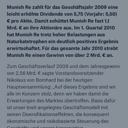
Munich Re zahlt für das Geschäftsjahr 2009 eine
leicht erhöhte Dividende von 5,75 (Vorjahr: 5,50)
€ pro Aktie. Damit schüttet Munich Re fast 1,1
Mrd. € an ihre Aktionäre aus. Im 1. Quartal 2010
Tech Trend Radar 2026
hat Munich Re trotz hoher Belastungen aus
Our expert perspective for insurance
Naturkatstrophen ein deutlich positives Ergebnis
erwirtschaftet. Für das gesamte Jahr 2010 strebt
Munich Re einen Gewinn von über 2 Mrd. € an.
Zum Geschäftsverlauf 2009 und dem Jahresgewinn
von 2,56 Mrd. € sagte Vorstandsvorsitzender
Nikolaus von Bomhard bei der heutigen
Hauptversammlung: „Auf dieses Ergebnis sind wir
alle im Konzern stolz, denn wir haben damit die
Erwartungen des Marktes übertroffen. Basis dafür
ist unser breit angelegtes Geschäftsmodell mit
seinen Diversifikationseffekten, die konsequent
ökonomische und risikobasierte Steuerung des
Geschäfts und unsere konservative