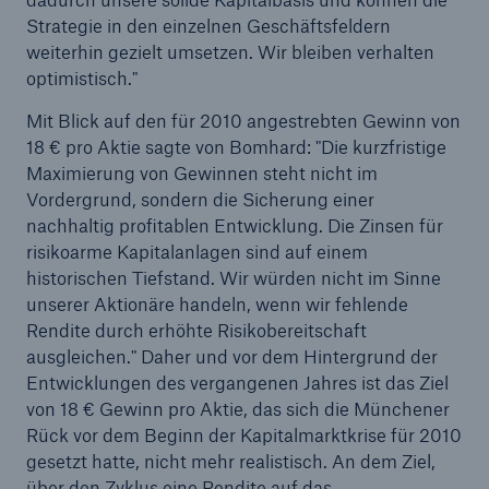
Strategie in den einzelnen Geschäftsfeldern
weiterhin gezielt umsetzen. Wir bleiben verhalten
Reinsurance Property/Casualty
optimistisch."
Marine Trend Radar 2025
Mit Blick auf den für 2010 angestrebten Gewinn von
18 € pro Aktie sagte von Bomhard: "Die kurzfristige
Maximierung von Gewinnen steht nicht im
Vordergrund, sondern die Sicherung einer
nachhaltig profitablen Entwicklung. Die Zinsen für
Naturkatastrophen
risikoarme Kapitalanlagen sind auf einem
historischen Tiefstand. Wir würden nicht im Sinne
Versicherungslücke: der Anteil der nicht
unserer Aktionäre handeln, wenn wir fehlende
versicherten Schäden aus Naturkatastrophen
Rendite durch erhöhte Risikobereitschaft
seit 1980 beträgt
ausgleichen." Daher und vor dem Hintergrund der
Entwicklungen des vergangenen Jahres ist das Ziel
von 18 € Gewinn pro Aktie, das sich die Münchener
Rück vor dem Beginn der Kapitalmarktkrise für 2010
71.8%
gesetzt hatte, nicht mehr realistisch. An dem Ziel,
über den Zyklus eine Rendite auf das