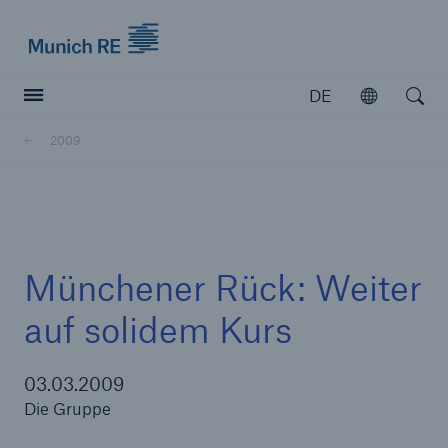
Munich Re logo
DE
Öffnen
Open searc
2009
Versicherer
Versicherer
Unsere Lösungen für Versicherer
Münchener Rück: Weiter
auf solidem Kurs
03.03.2009
Die Gruppe