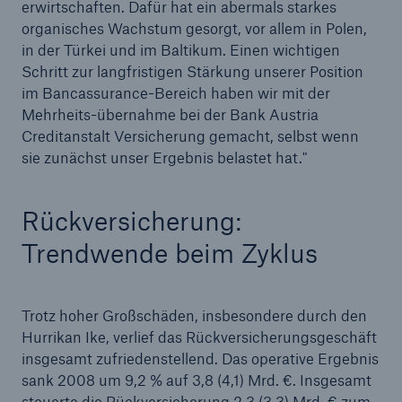
Kapitalbeteiligungs-Portfolio dadurch verringert
erwirtschaften. Dafür hat ein abermals starkes
organisches Wachstum gesorgt, vor allem in Polen,
Flutkatastrophen in Indonesien: Weltweit erste
in der Türkei und im Baltikum. Einen wichtigen
Mikroversicherung für
Schritt zur langfristigen Stärkung unserer Position
Überschwemmungsgebiete
im Bancassurance-Bereich haben wir mit der
Mehrheits-übernahme bei der Bank Austria
Neues Risikoeinschätzungsinstrument für
Creditanstalt Versicherung gemacht, selbst wenn
Lebensversicherer
sie zunächst unser Ergebnis belastet hat."
Maßnahmen zur Eindämmung des Klimawandels
sind notwendig – Konferenz der Münchener Rück
Rückversicherung:
und der Deutschen Botschaft in Rom
Trendwende beim Zyklus
Münchener Rück, Marsh und Signet Solar
kooperieren bei neuartiger Versicherungslösung
Trotz hoher Großschäden, insbesondere durch den
Münchener Rück startet mit 420 Mio. €
Hurrikan Ike, verlief das Rückversicherungsgeschäft
Quartalsgewinn ins Geschäftsjahr 2009
insgesamt zufriedenstellend. Das operative Ergebnis
sank 2008 um 9,2 % auf 3,8 (4,1) Mrd. €. Insgesamt
Medieninformation
steuerte die Rückversicherung 2,3 (3,3) Mrd. € zum