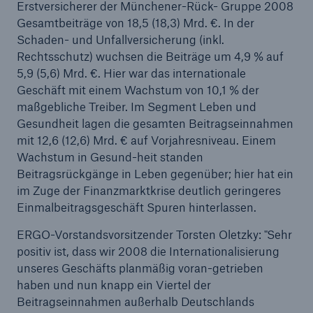
Erstversicherer der Münchener-Rück- Gruppe 2008
und Münchener Rück fördern Geothermie-
Gesamtbeiträge von 18,5 (18,3) Mrd. €. In der
Tiefenbohrungen in Deutschland
Schaden- und Unfallversicherung (inkl.
Rechtsschutz) wuchsen die Beiträge um 4,9 % auf
Münchener Rück: Weiter auf solidem Kurs
5,9 (5,6) Mrd. €. Hier war das internationale
Geschäft mit einem Wachstum von 10,1 % der
Münchener Rück legt Vorschläge für
maßgebliche Treiber. Im Segment Leben und
Aufsichtsratswahl fest
Gesundheit lagen die gesamten Beitragseinnahmen
Münchener Rück schließt Kauf von Hartford
mit 12,6 (12,6) Mrd. € auf Vorjahresniveau. Einem
Steam Boiler ab
Wachstum in Gesund-heit standen
Beitragsrückgänge in Leben gegenüber; hier hat ein
Münchener Rück: Konsequent gelebtes
im Zuge der Finanzmarktkrise deutlich geringeres
Risikomanagement zahlt sich in der Krise aus
Einmalbeitragsgeschäft Spuren hinterlassen.
Internationales Gesundheitsgeschäft mit neuer
ERGO-Vorstandsvorsitzender Torsten Oletzky: "Sehr
Aufstellung und eigener Marke
positiv ist, dass wir 2008 die Internationalisierung
unseres Geschäfts planmäßig voran-getrieben
Münchener Rück reduziert Beteiligung an
haben und nun knapp ein Viertel der
Admiral Group – Konzentration in
Beitragseinnahmen außerhalb Deutschlands