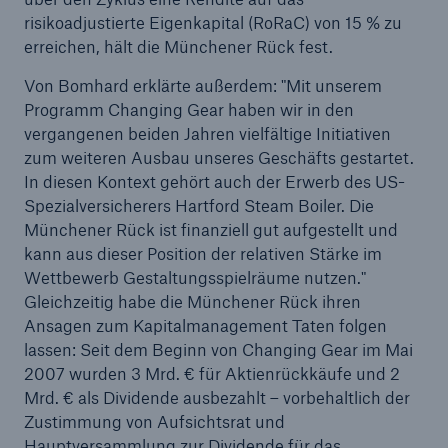
risikoadjustierte Eigenkapital (RoRaC) von 15 % zu
erreichen, hält die Münchener Rück fest.
Von Bomhard erklärte außerdem: "Mit unserem
Programm Changing Gear haben wir in den
vergangenen beiden Jahren vielfältige Initiativen
zum weiteren Ausbau unseres Geschäfts gestartet.
In diesen Kontext gehört auch der Erwerb des US-
Spezialversicherers Hartford Steam Boiler. Die
Münchener Rück ist finanziell gut aufgestellt und
kann aus dieser Position der relativen Stärke im
Wettbewerb Gestaltungsspielräume nutzen."
Gleichzeitig habe die Münchener Rück ihren
Ansagen zum Kapitalmanagement Taten folgen
Lösungen
lassen: Seit dem Beginn von Changing Gear im Mai
2007 wurden 3 Mrd. € für Aktienrückkäufe und 2
Sachdeckung durch einen leistungsfähigen
Mrd. € als Dividende ausbezahlt – vorbehaltlich der
Rückversicherungspartner
Zustimmung von Aufsichtsrat und
Hauptversammlung zur Dividende für das