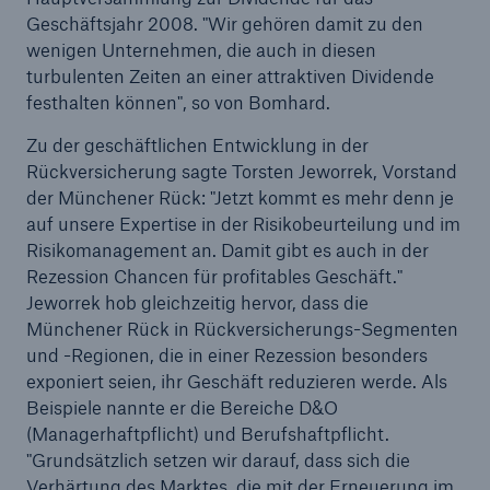
Geschäftsjahr 2008. "Wir gehören damit zu den
wenigen Unternehmen, die auch in diesen
turbulenten Zeiten an einer attraktiven Dividende
festhalten können", so von Bomhard.
Zu der geschäftlichen Entwicklung in der
Rückversicherung sagte Torsten Jeworrek, Vorstand
der Münchener Rück: "Jetzt kommt es mehr denn je
auf unsere Expertise in der Risikobeurteilung und im
Risikomanagement an. Damit gibt es auch in der
Rezession Chancen für profitables Geschäft."
Jeworrek hob gleichzeitig hervor, dass die
Fakten
Münchener Rück in Rückversicherungs-Segmenten
CLARA reduziert die Wartezeit bis zur
und -Regionen, die in einer Rezession besonders
Leistungsentscheidung in der BU-
exponiert seien, ihr Geschäft reduzieren werde. Als
Versicherung bis zu
Beispiele nannte er die Bereiche D&O
(Managerhaftpflicht) und Berufshaftpflicht.
"Grundsätzlich setzen wir darauf, dass sich die
Verhärtung des Marktes, die mit der Erneuerung im