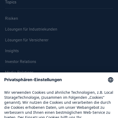
Topics
Risiken
Lösungen für Industriekunden
Lösungen für Versicherer
Insights
Investor Relations
Media Relations
Compliance
Über Munich Re