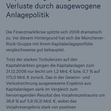
Verluste durch ausgewogene
Ambitionierte Klimaschutzziele sind nötig – oder
Anlagepolitik
der Klimawandel wird immer teurer
Medieninformation
Die Finanzmarktkrise spitzte sich 2008 dramatisch
Wenig Großschäden durch Naturereignisse
zu. Vor diesem Hintergrund hat sich die Münchener-
2009: Hohe Zahl von Wetterextremen bestätigt
Rück-Gruppe mit ihrem Kapitalanlageportfolio
Trend
vergleichsweise gut behauptet.
Trotz der starken Turbulenzen auf den
Kapitalmärkten gingen die Kapitalanlagen zum
31.12.2008 nur leicht um 1,2 Mrd. € bzw. 0,7 % auf
175,0 Mrd. € zurück. Das in der Gewinn- und
Verlustrechnung ausgewiesene Ergebnis aus
Kapitalanlagen sank im Vergleich zum
hervorragenden Resultat des Vorjahreszeitraums um
36,8 % auf 5,8 (9,3) Mrd. €, wobei das
Vorjahresergebnis stark von positiven