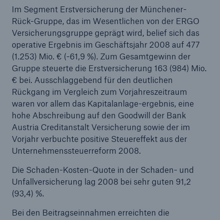
Im Segment Erstversicherung der Münchener-
Unternehmen
Rück-Gruppe, das im Wesentlichen von der ERGO
Versicherungsgruppe geprägt wird, belief sich das
Media Relations
operative Ergebnis im Geschäftsjahr 2008 auf 477
(1.253) Mio. € (-61,9 %). Zum Gesamtgewinn der
Medieninformationen und
Gruppe steuerte die Erstversicherung 163 (984) Mio.
Unternehmensnachrichten
€ bei. Ausschlaggebend für den deutlichen
Medieninformationen
Rückgang im Vergleich zum Vorjahreszeitraum
waren vor allem das Kapitalanlage-ergebnis, eine
2009
hohe Abschreibung auf den Goodwill der Bank
Austria Creditanstalt Versicherung sowie der im
Seite öffnen
Vorjahr verbuchte positive Steuereffekt aus der
Unternehmenssteuerreform 2008.
Geschäftsfeld International Health mit neuem
Management
Die Schaden-Kosten-Quote in der Schaden- und
Unfallversicherung lag 2008 bei sehr guten 91,2
Münchener Rück mit deutlichem Gewinn 2008
(93,4) %.
trotz Finanzkrise
Bei den Beitragseinnahmen erreichten die
Bundesumweltministerium, KfW Bankengruppe