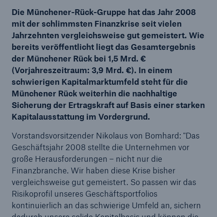
Die Münchener-Rück-Gruppe hat das Jahr 2008
mit der schlimmsten Finanzkrise seit vielen
Jahrzehnten vergleichsweise gut gemeistert. Wie
bereits veröffentlicht liegt das Gesamtergebnis
Tech Trend Radar 2026
der Münchener Rück bei 1,5 Mrd. €
Our expert perspective for insurance
(Vorjahreszeitraum: 3,9 Mrd. €). In einem
schwierigen Kapitalmarktumfeld steht für die
Münchener Rück weiterhin die nachhaltige
Sicherung der Ertragskraft auf Basis einer starken
Kapitalausstattung im Vordergrund.
Vorstandsvorsitzender Nikolaus von Bomhard: "Das
Geschäftsjahr 2008 stellte die Unternehmen vor
große Herausforderungen – nicht nur die
Finanzbranche. Wir haben diese Krise bisher
vergleichsweise gut gemeistert. So passen wir das
Risikoprofil unseres Geschäftsportfolios
kontinuierlich an das schwierige Umfeld an, sichern
dadurch unsere solide Kapitalbasis und können die