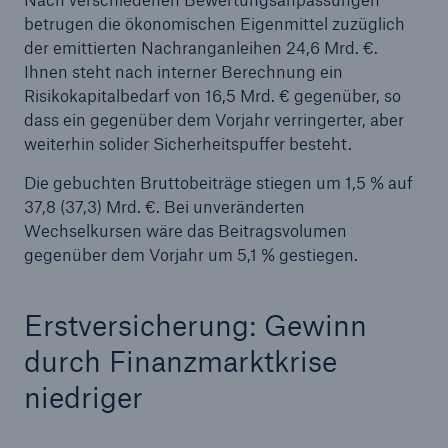
betrugen die ökonomischen Eigenmittel zuzüglich
der emittierten Nachranganleihen 24,6 Mrd. €.
Ihnen steht nach interner Berechnung ein
Risikokapitalbedarf von 16,5 Mrd. € gegenüber, so
dass ein gegenüber dem Vorjahr verringerter, aber
weiterhin solider Sicherheitspuffer besteht.
Die gebuchten Bruttobeiträge stiegen um 1,5 % auf
37,8 (37,3) Mrd. €. Bei unveränderten
Lösungen
Wechselkursen wäre das Beitragsvolumen
Cyber-Lösungen von Munich Re
gegenüber dem Vorjahr um 5,1 % gestiegen.
Erstversicherung: Gewinn
durch Finanzmarktkrise
Navigation schließen oder Escape-Taste drücken
Suche öff
niedriger
Home