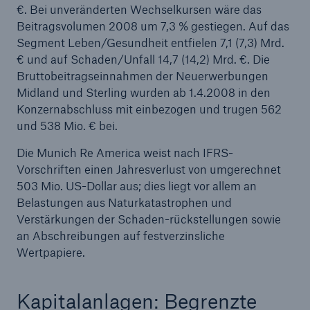
€. Bei unveränderten Wechselkursen wäre das
Lebensversicherer im deutschen Sprachraum an
Beitragsvolumen 2008 um 7,3 % gestiegen. Auf das
Segment Leben/Gesundheit entfielen 7,1 (7,3) Mrd.
Innovative renewable energy insurance facility
€ und auf Schaden/Unfall 14,7 (14,2) Mrd. €. Die
introduced to cover risks in developing countries
Bruttobeitragseinnahmen der Neuerwerbungen
Munich Re nimmt Aktienrückkaufprogramm
Midland und Sterling wurden ab 1.4.2008 in den
wieder auf
Konzernabschluss mit einbezogen und trugen 562
und 538 Mio. € bei.
Daman und Munich Re verlängern strategische
Die Munich Re America weist nach IFRS-
Partnerschaft
Vorschriften einen Jahresverlust von umgerechnet
Solvency II jetzt wichtigste Herausforderung für
503 Mio. US-Dollar aus; dies liegt vor allem an
Erstversicherer in Europa
Belastungen aus Naturkatastrophen und
Verstärkungen der Schaden-rückstellungen sowie
Gemeinschaftsunternehmen Dii nimmt Arbeit auf
an Abschreibungen auf festverzinsliche
Wertpapiere.
Munich Re erzielt 1,8 Mrd. € Gewinn in den ersten
neun Monaten 2009
Kapitalanlagen: Begrenzte
Munich Re kündigt Squeeze-out bei ERGO an