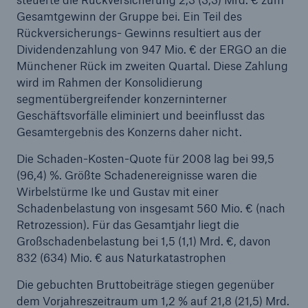
Neue Versicherungslösungen für eine CO2-arme
Gesamtgewinn der Gruppe bei. Ein Teil des
Energieversorgung
Rückversicherungs- Gewinns resultiert aus der
Dividendenzahlung von 947 Mio. € der ERGO an die
12 Unternehmen planen Gründung einer
Münchener Rück im zweiten Quartal. Diese Zahlung
"Desertec Industrial Initiative"
wird im Rahmen der Konsolidierung
segmentübergreifender konzerninterner
Hohe Schäden durch Unwetter im ersten
Geschäftsvorfälle eliminiert und beeinflusst das
Halbjahr 2009
Gesamtergebnis des Konzerns daher nicht.
Münchener Rück erzielt 1,1 Mrd. € Gewinn im 1.
Die Schaden-Kosten-Quote für 2008 lag bei 99,5
Halbjahr 2009
(96,4) %. Größte Schadenereignisse waren die
Wirbelstürme Ike und Gustav mit einer
Munich Health startet Gesundheitscoaching in
Schadenbelastung von insgesamt 560 Mio. € (nach
Abu Dhabi
Retrozession). Für das Gesamtjahr liegt die
Großschadenbelastung bei 1,5 (1,1) Mrd. €, davon
Munich Re schärft ihre Positionierung in der
832 (634) Mio. € aus Naturkatastrophen
Rückversicherung: Risikowissen ausbauen –
individuelle Lösungen für Kunden schaffen
Die gebuchten Bruttobeiträge stiegen gegenüber
dem Vorjahreszeitraum um 1,2 % auf 21,8 (21,5) Mrd.
Allfinanz bietet automatisierte Risikoprüfung für