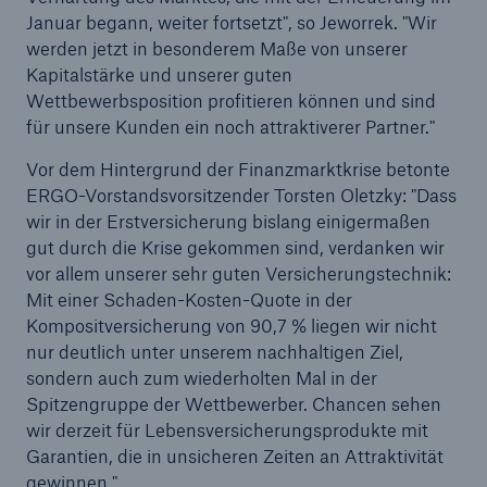
50 %
Januar begann, weiter fortsetzt", so Jeworrek. "Wir
werden jetzt in besonderem Maße von unserer
Kapitalstärke und unserer guten
Wettbewerbsposition profitieren können und sind
für unsere Kunden ein noch attraktiverer Partner."
Vor dem Hintergrund der Finanzmarktkrise betonte
Cyber
ERGO-Vorstandsvorsitzender Torsten Oletzky: "Dass
Geschätzte globale wirtschaftliche Kosten der
wir in der Erstversicherung bislang einigermaßen
Internetkriminalität
gut durch die Krise gekommen sind, verdanken wir
vor allem unserer sehr guten Versicherungstechnik:
Mit einer Schaden-Kosten-Quote in der
Kompositversicherung von 90,7 % liegen wir nicht
600 bn
nur deutlich unter unserem nachhaltigen Ziel,
sondern auch zum wiederholten Mal in der
Spitzengruppe der Wettbewerber. Chancen sehen
US Dollar im Jahr 2018
wir derzeit für Lebensversicherungsprodukte mit
Garantien, die in unsicheren Zeiten an Attraktivität
gewinnen."