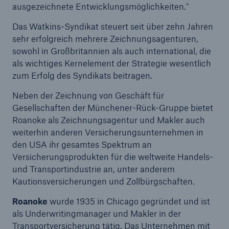
ausgezeichnete Entwicklungsmöglichkeiten."
Das Watkins-Syndikat steuert seit über zehn Jahren
sehr erfolgreich mehrere Zeichnungsagenturen,
sowohl in Großbritannien als auch international, die
als wichtiges Kernelement der Strategie wesentlich
zum Erfolg des Syndikats beitragen.
Neben der Zeichnung von Geschäft für
Gesellschaften der Münchener-Rück-Gruppe bietet
Roanoke als Zeichnungsagentur und Makler auch
weiterhin anderen Versicherungsunternehmen in
Fakten
den USA ihr gesamtes Spektrum an
CLARA reduziert die Wartezeit bis zur
Versicherungsprodukten für die weltweite Handels-
Leistungsentscheidung in der BU-
und Transportindustrie an, unter anderem
Versicherung bis zu
Kautionsversicherungen und Zollbürgschaften.
Roanoke
wurde 1935 in Chicago gegründet und ist
als Underwritingmanager und Makler in der
Transportversicherung tätig. Das Unternehmen mit