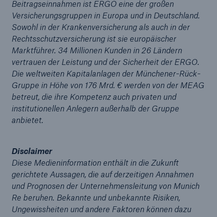
Beitragseinnahmen ist ERGO eine der großen
Versicherungsgruppen in Europa und in Deutschland.
Sowohl in der Krankenversicherung als auch in der
Rechtsschutzversicherung ist sie europäischer
Marktführer. 34 Millionen Kunden in 26 Ländern
vertrauen der Leistung und der Sicherheit der ERGO.
Die weltweiten Kapitalanlagen der Münchener-Rück-
Gruppe in Höhe von 176 Mrd. € werden von der MEAG
betreut, die ihre Kompetenz auch privaten und
Lösungen
institutionellen Anlegern außerhalb der Gruppe
Cyber-Lösungen von Munich Re
anbietet.
Disclaimer
Diese Medieninformation enthält in die Zukunft
gerichtete Aussagen, die auf derzeitigen Annahmen
Navigation schließen oder Escape-Taste drücken
Suche öff
und Prognosen der Unternehmensleitung von Munich
Home
Re beruhen. Bekannte und unbekannte Risiken,
Ungewissheiten und andere Faktoren können dazu