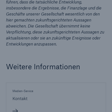
führen, dass die tatsächliche Entwicklung,
Unternehmen
insbesondere die Ergebnisse, die Finanzlage und die
Geschäfte unserer Gesellschaft wesentlich von den
Media Relations
hier gemachten zukunftsgerichteten Aussagen
abweichen. Die Gesellschaft übernimmt keine
Medieninformationen und
Verpflichtung, diese zukunftsgerichteten Aussagen zu
Unternehmensnachrichten
aktualisieren oder sie an zukünftige Ereignisse oder
Entwicklungen anzupassen.
Medieninformationen
2008
Weitere Informationen
Seite öffnen
Pressemitteilung
Münchener Rück wird Tochtergesellschaft in
Medien-Service
Brasilien gründen
Kontakt
Pressemitteilung