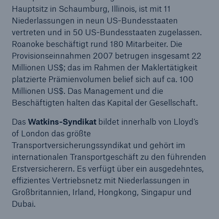
50 %
Hauptsitz in Schaumburg, Illinois, ist mit 11
Niederlassungen in neun US-Bundesstaaten
vertreten und in 50 US-Bundesstaaten zugelassen.
Roanoke beschäftigt rund 180 Mitarbeiter. Die
Provisionseinnahmen 2007 betrugen insgesamt 22
Millionen US$; das im Rahmen der Maklertätigkeit
Cyber
platzierte Prämienvolumen belief sich auf ca. 100
Geschätzte globale wirtschaftliche Kosten der
Millionen US$. Das Management und die
Internetkriminalität
Beschäftigten halten das Kapital der Gesellschaft.
Das
Watkins-Syndikat
bildet innerhalb von Lloyd’s
of London das größte
Transportversicherungssyndikat und gehört im
600 bn
internationalen Transportgeschäft zu den führenden
Erstversicherern. Es verfügt über ein ausgedehntes,
effizientes Vertriebsnetz mit Niederlassungen in
US Dollar im Jahr 2018
Großbritannien, Irland, Hongkong, Singapur und
Dubai.