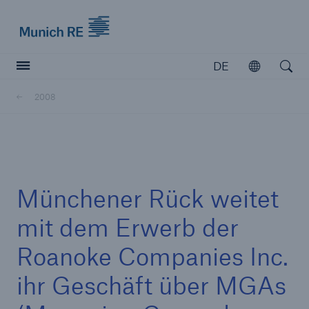
Munich Re logo
DE
Öffnen
Open searc
2008
Versicherer
Versicherer
Unsere Lösungen für Versicherer
Münchener Rück weitet
mit dem Erwerb der
Roanoke Companies Inc.
ihr Geschäft über MGAs