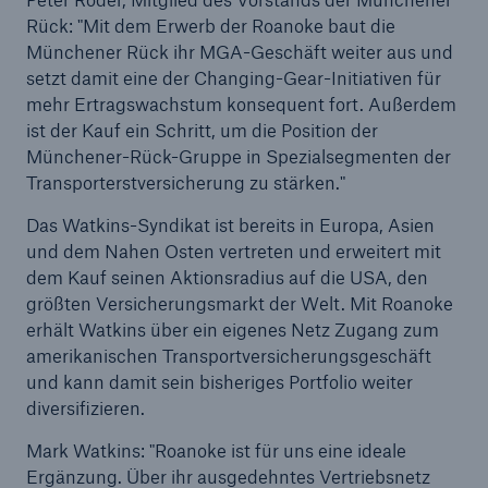
Rück: "Mit dem Erwerb der Roanoke baut die
Münchener Rück ihr MGA-Geschäft weiter aus und
Reinsurance Property/Casualty
setzt damit eine der Changing-Gear-Initiativen für
Marine Trend Radar 2025
mehr Ertragswachstum konsequent fort. Außerdem
ist der Kauf ein Schritt, um die Position der
Münchener-Rück-Gruppe in Spezialsegmenten der
Transporterstversicherung zu stärken."
Das Watkins-Syndikat ist bereits in Europa, Asien
Naturkatastrophen
und dem Nahen Osten vertreten und erweitert mit
dem Kauf seinen Aktionsradius auf die USA, den
Versicherungslücke: der Anteil der nicht
größten Versicherungsmarkt der Welt. Mit Roanoke
versicherten Schäden aus Naturkatastrophen
erhält Watkins über ein eigenes Netz Zugang zum
seit 1980 beträgt
amerikanischen Transportversicherungsgeschäft
und kann damit sein bisheriges Portfolio weiter
diversifizieren.
71.8%
Mark Watkins: "Roanoke ist für uns eine ideale
Ergänzung. Über ihr ausgedehntes Vertriebsnetz