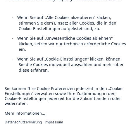
Follow us
verhaltenere Gewinnprognose für gesamtes
Geschäftsjahr 2008, mittelfristiges Ziel bis 2010
bekräftigt
Münchener Rück hält Kurs: Mittelfristige
Gewinnziele bestätigt
Leiter Investor Relations verlässt die Münchener
Kontakt
Rück
Datenschutz
Münchener Rück für einen Trendwechsel im
Zyklus gut positioniert
Cookie Einstellungen
Ausstellung der Münchener Rück in Tokio zu
Rechtliche Hinweise
Risiken und Chancen des Klimawandels
Sitemap
Münchener Rück kooperiert mit London School of
Impressum
Economics
Investorentag der Münchener Rück zur