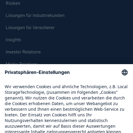
Pressemitteilung
Risiken
Münchener Rück weitet mit dem Erwerb der
Lösungen für Industriekunden
Roanoke Companies Inc. ihr Geschäft über MGAs
(Managing General Agencies) aus
Lösungen für Versicherer
ERGO und HERO GROUP gründen Joint Venture
Insights
im indischen Lebensversicherungsmarkt
Investor Relations
Pressemitteilung
Media Relations
Medieninformation
Compliance
Fettleibigkeit – eine Herausforderung für die
globalen Gesundheitssysteme
Über Munich Re
Hohe Opferzahlen prägen Naturkatastrophen-
Halbjahresbilanz 2008
Munich Re Weltweit
Münchener-Rück-Gruppe: Gewinnrückgang im
2. Quartal 2008 wegen Kapitalmarktturbulenzen,