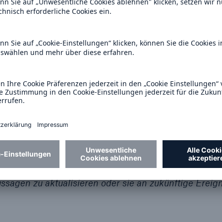
gsgruppe. Mit über 17 Mrd. € Beitragseinnahmen ist
uropa und in Deutschland. Sowohl in der
schutzversicherung ist sie europäischer Marktführer.
der Leistung und der Sicherheit der ERGO. Die weltw
 in Höhe von 176 Mrd. € werden von der MEAG betre
onellen Anlegern außerhalb der Gruppe anbietet.
kunft gerichtete Aussagen, die auf derzeitigen Anna
unich Re beruhen. Bekannte und unbekannte Risiken
 dazu führen, dass die tatsächliche Entwicklung,
ge und die Geschäfte unserer Gesellschaft wesentlich
gen abweichen. Die Gesellschaft übernimmt keine
ssagen zu aktualisieren oder sie an zukünftige Ereig