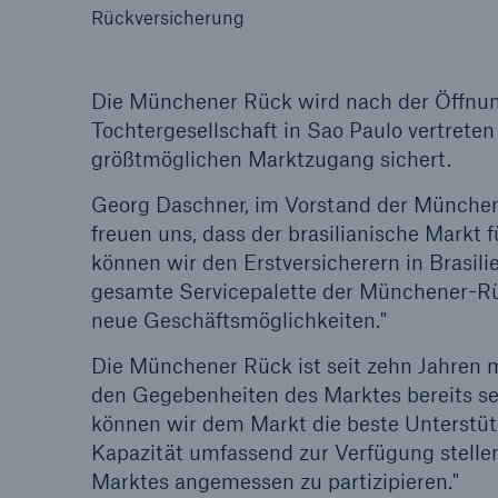
Rückversicherung
Die Münchener Rück wird nach der Öffnun
Tochtergesellschaft in Sao Paulo vertreten 
Tech Trend Radar 2026
größtmöglichen Marktzugang sichert.
Our expert perspective f
Georg Daschner, im Vorstand der München
insurance
freuen uns, dass der brasilianische Markt 
können wir den Erstversicherern in Brasil
gesamte Servicepalette der Münchener-Rüc
neue Geschäftsmöglichkeiten."
Die Münchener Rück ist seit zehn Jahren m
den Gegebenheiten des Marktes bereits seh
können wir dem Markt die beste Unterstü
Kapazität umfassend zur Verfügung stellen
Marktes angemessen zu partizipieren."