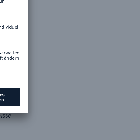
 ERGO
 34
eiten
ut, die
Suche öffne
hmen und
,
 von den
nisse