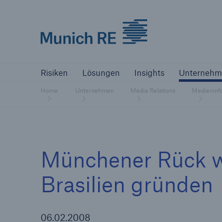
Munich Re logo
Risiken
Lösungen
Insights
Un
Risiken
Lösungen
Insights
Unternehm
Versicherer
Home
Unternehmen
Media Relations
Medieninf
Bewältigen Sie Ihre Risiken mit unseren
Lösungen
Versicherer
Münchener Rück wi
Unsere Lösungen für Versicherer
Brasilien gründen
06.02.2008