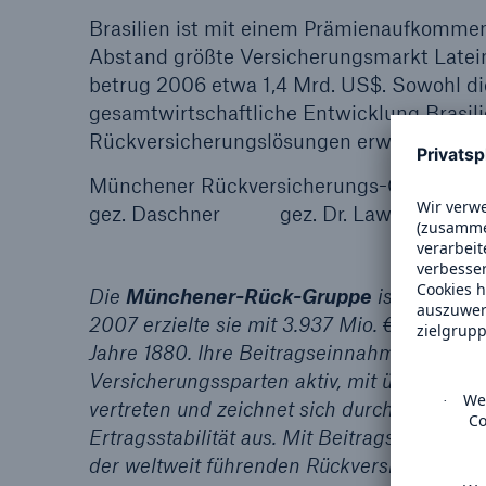
Brasilien ist mit einem Prämienaufkommen 
Lösungen
Abstand größte Versicherungsmarkt Latei
Sachdeckung durch einen
Fakten
betrug 2006 etwa 1,4 Mrd. US$. Sowohl die
leistungsfähigen
CLAR
gesamtwirtschaftliche Entwicklung Brasili
Rückversicherungspartner
Warte
Rückversicherungslösungen erwarten.
Leis
der 
Münchener Rückversicherungs-Gesellscha
gez. Daschner gez. Dr. Lawrence
5
Die
Münchener-Rück-Gruppe
ist weltweit
2007 erzielte sie mit 3.937 Mio. € den bi
Jahre 1880. Ihre Beitragseinnahmen beliefen
Versicherungssparten aktiv, mit über 38.00
vertreten und zeichnet sich durch besonde
Ertragsstabilität aus. Mit Beitragseinnahme
der weltweit führenden Rückversicherer. Ih