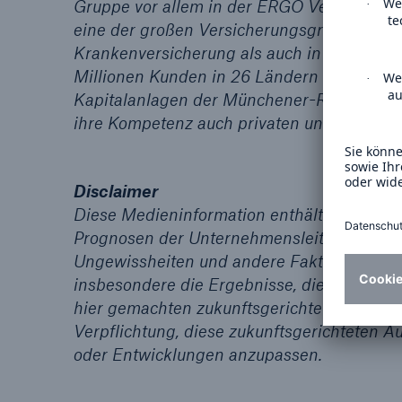
Gruppe vor allem in der ERGO Versicherun
eine der großen Versicherungsgruppen in E
Krankenversicherung als auch in der Rechts
Millionen Kunden in 26 Ländern vertrauen 
Kapitalanlagen der Münchener-Rück-Gruppe
ihre Kompetenz auch privaten und instituti
Disclaimer
Diese Medieninformation enthält in die Zu
Prognosen der Unternehmensleitung von M
Ungewissheiten und andere Faktoren können
insbesondere die Ergebnisse, die Finanzla
hier gemachten zukunftsgerichteten Aussa
Verpflichtung, diese zukunftsgerichteten Au
oder Entwicklungen anzupassen.