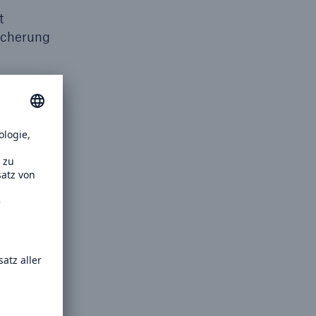
t
Lösungen
icherung
n
Cyber-Lösungen von Munich
Re
18
ahr
ück im
nenten
eit
sie einer
er-Rück-