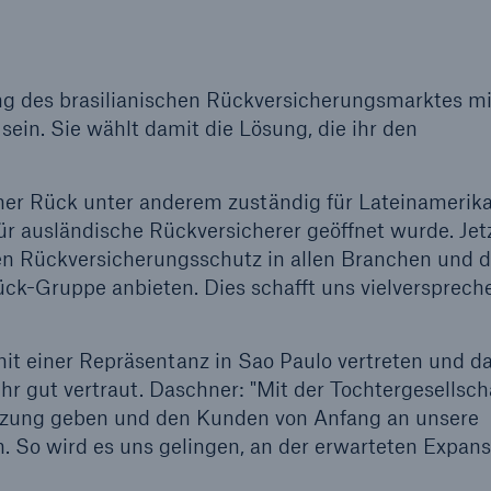
Ante
Sch
Natu
betr
g des brasilianischen Rückversicherungsmarktes mi
sein. Sie wählt damit die Lösung, die ihr den
Reinsurance Property/Casualty
or
er Rück unter anderem zuständig für Lateinamerika
Marine Trend Radar 2025
für ausländische Rückversicherer geöffnet wurde. Jet
ien Rückversicherungsschutz in allen Branchen und d
k-Gruppe anbieten. Dies schafft uns vielversprech
it einer Repräsentanz in Sao Paulo vertreten und d
Cyber
r gut vertraut. Daschner: "Mit der Tochtergesellsch
Geschätzte globale
tzung geben und den Kunden von Anfang an unsere
wirtschaftliche Kosten d
. So wird es uns gelingen, an der erwarteten Expans
Internetkriminalität